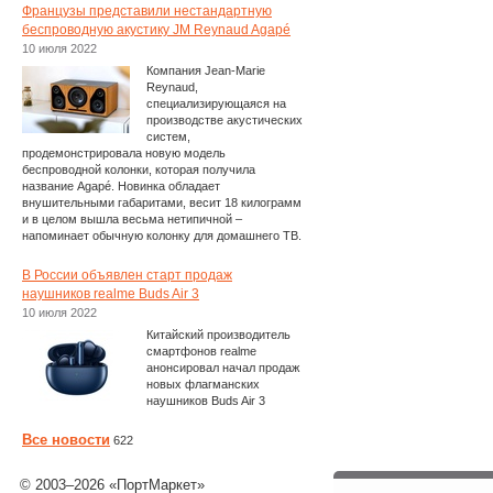
Французы представили нестандартную
беспроводную акустику JM Reynaud Agapé
10 июля 2022
Компания Jean-Marie
Reynaud,
специализирующаяся на
производстве акустических
систем,
продемонстрировала новую модель
беспроводной колонки, которая получила
название Agapé. Новинка обладает
внушительными габаритами, весит 18 килограмм
и в целом вышла весьма нетипичной –
напоминает обычную колонку для домашнего ТВ.
В России объявлен старт продаж
наушников realme Buds Air 3
10 июля 2022
Китайский производитель
смартфонов realme
анонсировал начал продаж
новых флагманских
наушников Buds Air 3
Все новости
622
© 2003–2026 «ПортМаркет»