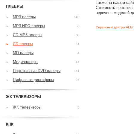
Также на нашем сайт
ПЛЕЕРЫ
Стоимость портативн
перечень моделей д
MP3 плееры
149
MP3 HDD плееры
8
Сервисные центры AEG
CD MP3 плееры
86
CD плееры
51
MD плееры
4
Медиаплееры
47
Портативные DVD плееры
141
Цифровые диктофоны
97
ЖК ТЕЛЕВИЗОРЫ
ЖК телевизоры
8
КПК