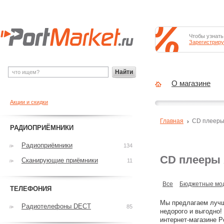
Чтобы узнать
Зарегистриру
Найти
О магазине
Акции и скидки
Главная
CD плеер
РАДИОПРИЁМНИКИ
Радиоприёмники
134
CD плееры
Сканирующие приёмники
11
Все
Бюджетные мо
ТЕЛЕФОНИЯ
Мы предлагаем лучш
Радиотелефоны DECT
85
недорого и выгодно!
интернет-магазине 