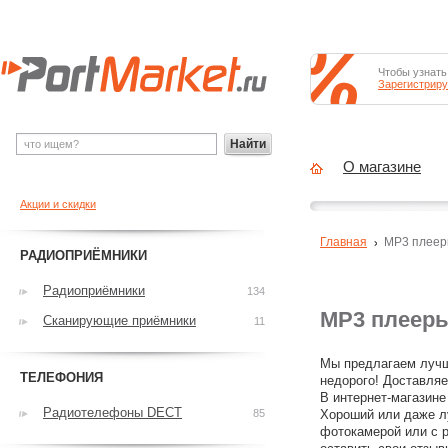
Чтобы узнать
Зарегистриру
Найти
О магазине
Акции и скидки
Главная
MP3 плее
РАДИОПРИЁМНИКИ
Радиоприёмники
134
MP3 плеер
Сканирующие приёмники
11
Мы предлагаем лучш
ТЕЛЕФОНИЯ
недорого! Доставляе
В интернет-магазине
Радиотелефоны DECT
85
Хороший или даже л
фотокамерой или с р