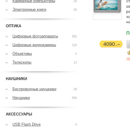
Карманные компьютеры
с
26
ш
Электронные книги
26
р
х
н
ОПТИКА
П
Цифровые фотоаппараты
392
4090
Цифровые видеокамеры
116
Объективы
2
ср
Телескопы
13
НАУШНИКИ
Беспроводные наушники
28
Наушники
395
АКСЕССУАРЫ
USB Flash Drive
4