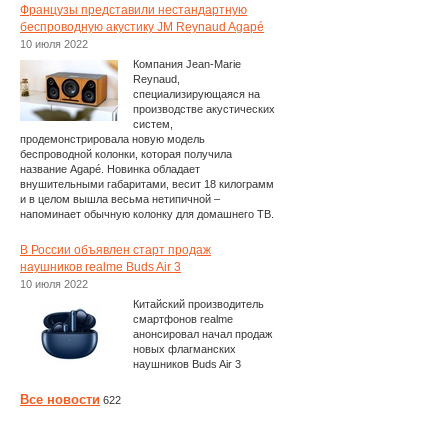
Французы представили нестандартную
беспроводную акустику JM Reynaud Agapé
10 июля 2022
Компания Jean-Marie
Reynaud,
специализирующаяся на
производстве акустических
систем,
продемонстрировала новую модель
беспроводной колонки, которая получила
название Agapé. Новинка обладает
внушительными габаритами, весит 18 килограмм
и в целом вышла весьма нетипичной –
напоминает обычную колонку для домашнего ТВ.
В России объявлен старт продаж
наушников realme Buds Air 3
10 июля 2022
Китайский производитель
смартфонов realme
анонсировал начал продаж
новых флагманских
наушников Buds Air 3
Все новости
622