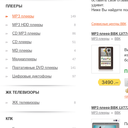
оставить свои отзыв
удивит.
ПЛЕЕРЫ
Ниже Вы найдете по
MP3 плееры
149
Сервисные центры BBK
MP3 HDD плееры
8
CD MP3 плееры
86
MP3 плеер BBK LV77
MP3 плееры
BBK
CD плееры
51
В
MD плееры
4
и
Медиаплееры
47
б
Портативные DVD плееры
141
П
Цифровые диктофоны
97
3490
ЖК ТЕЛЕВИЗОРЫ
ср
ЖК телевизоры
8
MP3 плеер BBK LV77
MP3 плееры
BBK
КПК
П