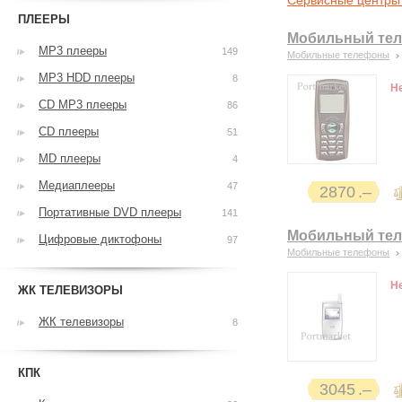
Сервисные центры 
ПЛЕЕРЫ
Мобильный теле
MP3 плееры
149
Мобильные телефоны
MP3 HDD плееры
8
Н
CD MP3 плееры
86
CD плееры
51
MD плееры
4
Медиаплееры
47
2870
Портативные DVD плееры
141
Мобильный теле
Цифровые диктофоны
97
Мобильные телефоны
Н
ЖК ТЕЛЕВИЗОРЫ
ЖК телевизоры
8
КПК
3045