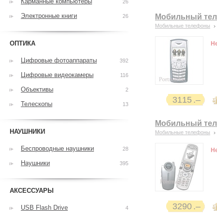
Карманные компьютеры
26
Электронные книги
Мобильный теле
26
Мобильные телефоны
ОПТИКА
Н
Цифровые фотоаппараты
392
Цифровые видеокамеры
116
Объективы
2
3115
Телескопы
13
Мобильный теле
НАУШНИКИ
Мобильные телефоны
Беспроводные наушники
28
Н
Наушники
395
АКСЕССУАРЫ
3290
USB Flash Drive
4