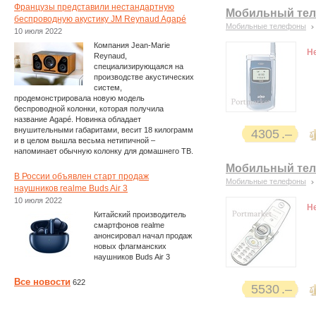
Французы представили нестандартную
Мобильный теле
беспроводную акустику JM Reynaud Agapé
Мобильные телефоны
10 июля 2022
Компания Jean-Marie
Н
Reynaud,
специализирующаяся на
производстве акустических
систем,
продемонстрировала новую модель
беспроводной колонки, которая получила
название Agapé. Новинка обладает
внушительными габаритами, весит 18 килограмм
4305
и в целом вышла весьма нетипичной –
напоминает обычную колонку для домашнего ТВ.
Мобильный теле
В России объявлен старт продаж
Мобильные телефоны
наушников realme Buds Air 3
10 июля 2022
Н
Китайский производитель
смартфонов realme
анонсировал начал продаж
новых флагманских
наушников Buds Air 3
Все новости
622
5530