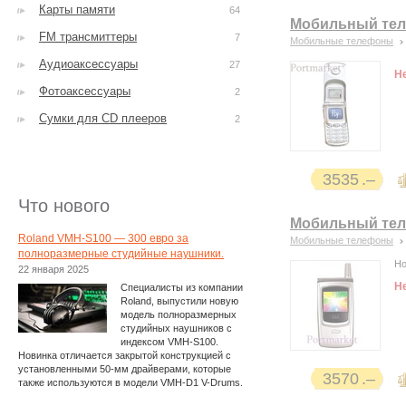
Карты памяти
64
Мобильный теле
FM трансмиттеры
7
Мобильные телефоны
Аудиоаксессуары
27
Н
Фотоаксессуары
2
Сумки для CD плееров
2
3535
Что нового
Мобильный теле
Roland VMH-S100 — 300 евро за
Мобильные телефоны
полноразмерные студийные наушники.
Но
22 января 2025
Н
Специалисты из компании
Roland, выпустили новую
модель полноразмерных
студийных наушников с
индексом VMH-S100.
Новинка отличается закрытой конструкцией с
установленными 50-мм драйверами, которые
3570
также используются в модели VMH-D1 V-Drums.