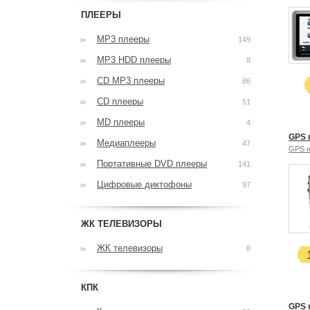
ПЛЕЕРЫ
MP3 плееры
149
MP3 HDD плееры
8
CD MP3 плееры
86
CD плееры
51
MD плееры
4
GPS 
Медиаплееры
47
GPS н
Портативные DVD плееры
141
Цифровые диктофоны
97
ЖК ТЕЛЕВИЗОРЫ
ЖК телевизоры
8
КПК
GPS 