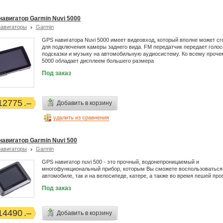
навигатор Garmin Nuvi 5000
авигаторы
Garmin
GPS навигатора Nuvi 5000 имеет видеовход, который вполне может сг
для подключения камеры заднего вида. FM передатчик передает голо
подсказки и музыку на автомобильную аудиосистему. Ко всему проче
5000 обладает дисплеем большего размера
Под заказ
12775
Добавить в корзину
удалить из сравнения
навигатор Garmin Nuvi 500
авигаторы
Garmin
GPS навигатор nuvi 500 - это прочный, водонепроницаемый и
многофункциональный прибор, которым Вы сможете воспользоваться 
автомобиле, так и на велосипеде, катере, а также во время пешей про
Под заказ
14490
Добавить в корзину