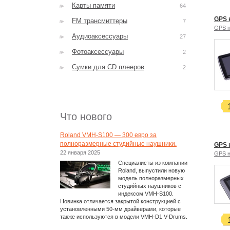
Карты памяти
64
GPS 
FM трансмиттеры
7
GPS н
Аудиоаксессуары
27
Фотоаксессуары
2
Сумки для CD плееров
2
Что нового
Roland VMH-S100 — 300 евро за
полноразмерные студийные наушники.
GPS 
22 января 2025
GPS н
Специалисты из компании
Roland, выпустили новую
модель полноразмерных
студийных наушников с
индексом VMH-S100.
Новинка отличается закрытой конструкцией с
установленными 50-мм драйверами, которые
также используются в модели VMH-D1 V-Drums.