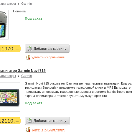
авигаторы
Garmin
Новинка!
Под заказ
11970
Добавить в корзину
удалить из сравнения
навигатор Garmin Nuvi 715
авигаторы
Garmin
Garmin Nuvi 715 открывает Вам новые перспективы навигации. Благод
технологии Bluetooth и поддержке телефонной книги и МР3 Вы можете
принимать и посылать телефонные вызовы в режиме hands-free с п
экрана навигатора, а также слушать музыку через сте
Под заказ
12110
Добавить в корзину
удалить из сравнения