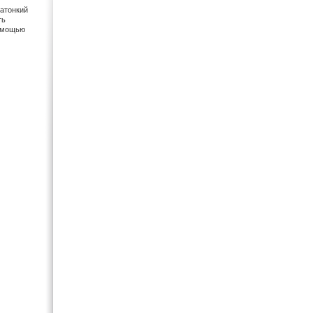
ратонкий
ть
помощью