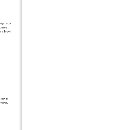
одиться
совые
му Nuvi
как в
гулки.