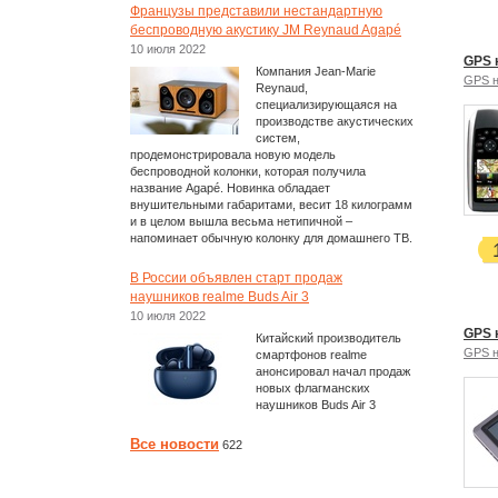
Французы представили нестандартную
беспроводную акустику JM Reynaud Agapé
10 июля 2022
GPS 
Компания Jean-Marie
GPS н
Reynaud,
специализирующаяся на
производстве акустических
систем,
продемонстрировала новую модель
беспроводной колонки, которая получила
название Agapé. Новинка обладает
внушительными габаритами, весит 18 килограмм
и в целом вышла весьма нетипичной –
напоминает обычную колонку для домашнего ТВ.
В России объявлен старт продаж
наушников realme Buds Air 3
10 июля 2022
GPS 
Китайский производитель
GPS н
смартфонов realme
анонсировал начал продаж
новых флагманских
наушников Buds Air 3
Все новости
622