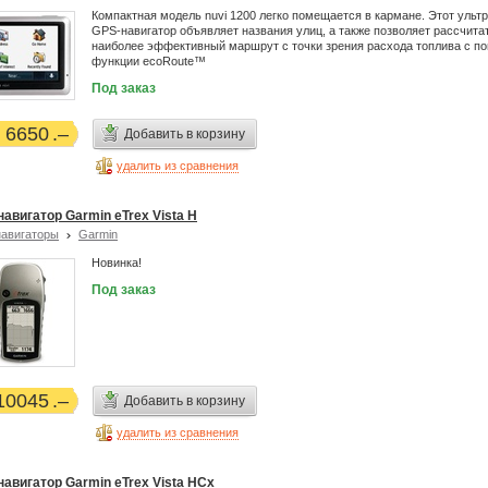
Компактная модель nuvi 1200 легко помещается в кармане. Этот ульт
GPS-навигатор объявляет названия улиц, а также позволяет рассчита
наиболее эффективный маршрут с точки зрения расхода топлива с 
функции ecoRoute™
Под заказ
6650
Добавить в корзину
удалить из сравнения
навигатор Garmin eTrex Vista H
авигаторы
Garmin
Новинка!
Под заказ
10045
Добавить в корзину
удалить из сравнения
навигатор Garmin eTrex Vista HCx