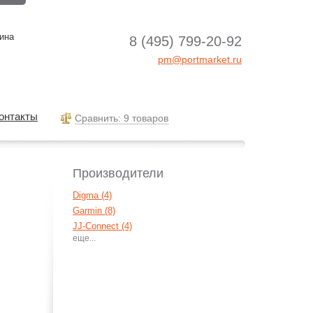
ина
8 (495) 799-20-92
pm@portmarket.ru
онтакты
Cравнить: 9 товаров
Производители
Digma (4)
Garmin (8)
JJ-Connect (4)
Mystery (3)
Odeon (2)
Ritmix (4)
Texet (1)