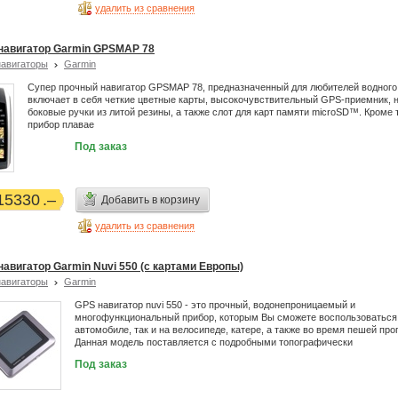
удалить из сравнения
навигатор Garmin GPSMAP 78
авигаторы
Garmin
Супер прочный навигатор GPSMAP 78, предназначенный для любителей водного
включает в себя четкие цветные карты, высокочувствительный GPS-приемник, 
боковые ручки из литой резины, а также слот для карт памяти microSD™. Кроме т
прибор плавае
Под заказ
15330
Добавить в корзину
удалить из сравнения
навигатор Garmin Nuvi 550 (c картами Европы)
авигаторы
Garmin
GPS навигатор nuvi 550 - это прочный, водонепроницаемый и
многофункциональный прибор, которым Вы сможете воспользоваться 
автомобиле, так и на велосипеде, катере, а также во время пешей про
Данная модель поставляется с подробными топографически
Под заказ