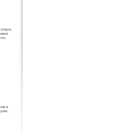
 спорта,
новые
ого,
как в
гулки.