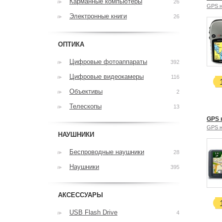
Карманные компьютеры
26
GPS н
Электронные книги
26
ОПТИКА
Цифровые фотоаппараты
392
Цифровые видеокамеры
116
Объективы
2
Телескопы
13
GPS 
GPS н
НАУШНИКИ
Беспроводные наушники
28
Наушники
395
АКСЕССУАРЫ
USB Flash Drive
4