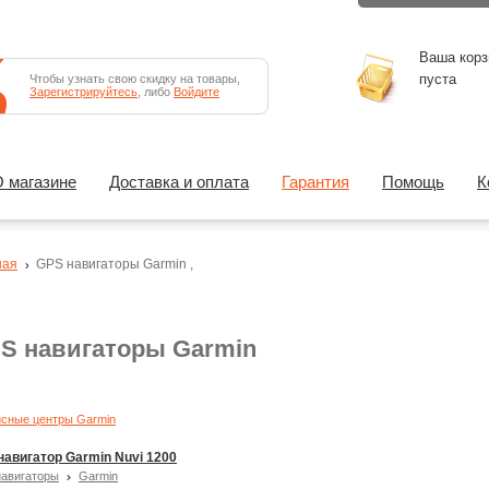
Ваша корз
пуста
Чтобы узнать свою скидку на товары,
Зарегистрируйтесь
, либо
Войдите
 магазине
Доставка и оплата
Гарантия
Помощь
К
ная
GPS навигаторы
Garmin
,
S навигаторы Garmin
сные центры Garmin
навигатор Garmin Nuvi 1200
авигаторы
Garmin