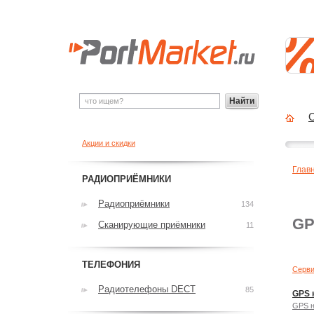
Найти
О
Акции и скидки
Глав
РАДИОПРИЁМНИКИ
Радиоприёмники
134
GP
Сканирующие приёмники
11
ТЕЛЕФОНИЯ
Серви
Радиотелефоны DECT
85
GPS 
GPS н