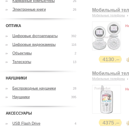
Карманные компьютеры
26
Электронные книги
Мобильный тел
26
Мобильные телефоны
ОПТИКА
Н
Цифровые фотоаппараты
392
Цифровые видеокамеры
116
Объективы
2
4130
Телескопы
13
Мобильный тел
НАУШНИКИ
Мобильные телефоны
Беспроводные наушники
28
Н
Наушники
395
АКСЕССУАРЫ
4375
USB Flash Drive
4