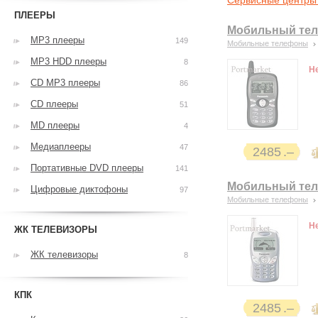
Сервисные центры
ПЛЕЕРЫ
Мобильный тел
MP3 плееры
149
Мобильные телефоны
MP3 HDD плееры
8
Н
CD MP3 плееры
86
CD плееры
51
MD плееры
4
Медиаплееры
47
2485
Портативные DVD плееры
141
Мобильный тел
Цифровые диктофоны
97
Мобильные телефоны
Н
ЖК ТЕЛЕВИЗОРЫ
ЖК телевизоры
8
КПК
2485