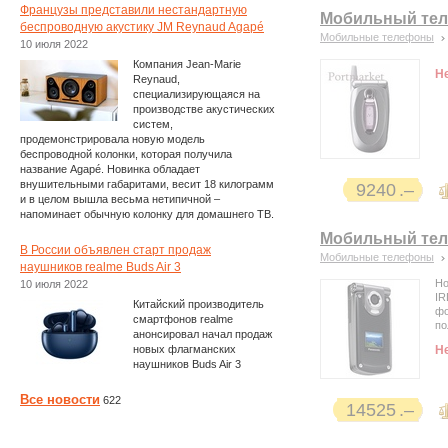
Французы представили нестандартную
Мобильный тел
беспроводную акустику JM Reynaud Agapé
Мобильные телефоны
10 июля 2022
Компания Jean-Marie
Н
Reynaud,
специализирующаяся на
производстве акустических
систем,
продемонстрировала новую модель
беспроводной колонки, которая получила
название Agapé. Новинка обладает
внушительными габаритами, весит 18 килограмм
9240
и в целом вышла весьма нетипичной –
напоминает обычную колонку для домашнего ТВ.
Мобильный тел
В России объявлен старт продаж
Мобильные телефоны
наушников realme Buds Air 3
Но
10 июля 2022
IR
Китайский производитель
фо
смартфонов realme
по
анонсировал начал продаж
новых флагманских
Н
наушников Buds Air 3
Все новости
622
14525