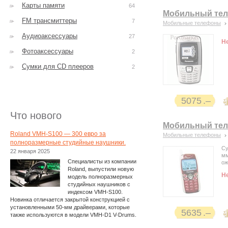
Карты памяти
64
Мобильный тел
FM трансмиттеры
7
Мобильные телефоны
Аудиоаксессуары
27
Н
Фотоаксессуары
2
Сумки для CD плееров
2
5075
Что нового
Мобильный тел
Roland VMH-S100 — 300 евро за
Мобильные телефоны
полноразмерные студийные наушники.
Су
22 января 2025
мм
Специалисты из компании
ож
Roland, выпустили новую
Н
модель полноразмерных
студийных наушников с
индексом VMH-S100.
Новинка отличается закрытой конструкцией с
установленными 50-мм драйверами, которые
5635
также используются в модели VMH-D1 V-Drums.