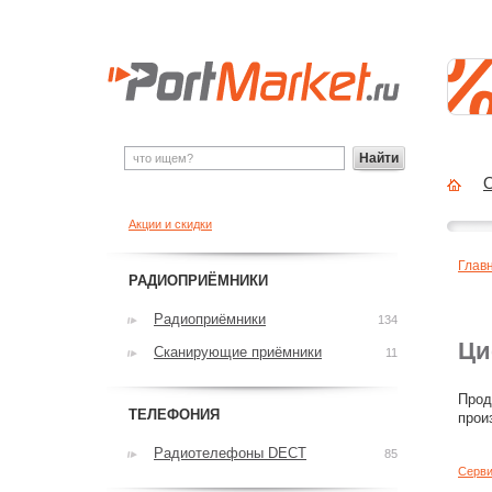
Найти
О
Акции и скидки
Глав
РАДИОПРИЁМНИКИ
Радиоприёмники
134
Ци
Сканирующие приёмники
11
Прод
ТЕЛЕФОНИЯ
прои
Радиотелефоны DECT
85
Серви