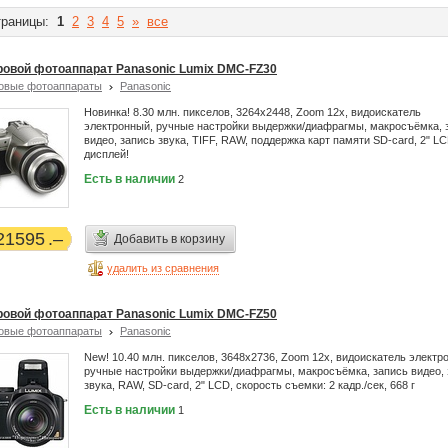
раницы:
1
2
3
4
5
»
все
овой фотоаппарат Panasonic Lumix DMC-FZ30
овые фотоаппараты
Panasonic
Новинка! 8.30 млн. пикселов, 3264x2448, Zoom 12x, видоискатель
электронный, ручные настройки выдержки/диафрагмы, макросъёмка, 
видео, запись звука, TIFF, RAW, поддержка карт памяти SD-card, 2" L
дисплей!
Есть в наличии
2
21595
Добавить в корзину
удалить из сравнения
овой фотоаппарат Panasonic Lumix DMC-FZ50
овые фотоаппараты
Panasonic
New! 10.40 млн. пикселов, 3648x2736, Zoom 12x, видоискатель электр
ручные настройки выдержки/диафрагмы, макросъёмка, запись видео, 
звука, RAW, SD-card, 2" LCD, скорость съемки: 2 кадр./сек, 668 г
Есть в наличии
1