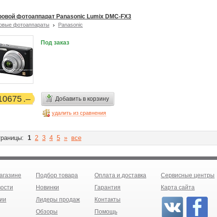
овой фотоаппарат Panasonic Lumix DMC-FX3
овые фотоаппараты
Panasonic
Под заказ
10675
Добавить в корзину
удалить из сравнения
раницы:
1
2
3
4
5
»
все
агазине
Подбор товара
Оплата и доставка
Сервисные центры
ости
Новинки
Гарантия
Карта сайта
ии
Лидеры продаж
Контакты
Обзоры
Помощь