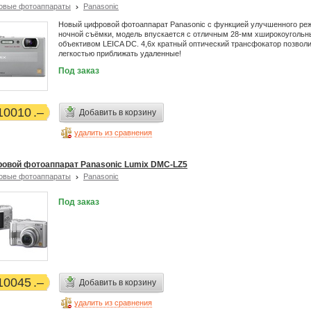
овые фотоаппараты
Panasonic
Новый цифровой фотоаппарат Panasonic с функцией улучшенного ре
ночной съёмки, модель впускается с отличным 28-мм хширокоуголь
объективом LEICA DC. 4,6х кратный оптический трансфокатор позволи
легкостью приближать удаленные!
Под заказ
10010
Добавить в корзину
удалить из сравнения
овой фотоаппарат Panasonic Lumix DMC-LZ5
овые фотоаппараты
Panasonic
Под заказ
10045
Добавить в корзину
удалить из сравнения