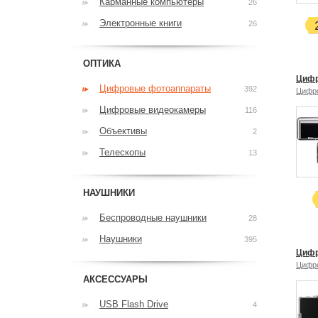
Карманные компьютеры
26
Электронные книги
26
ОПТИКА
Цифр
Цифровые фотоаппараты
392
Цифр
Цифровые видеокамеры
116
Объективы
2
Телескопы
13
НАУШНИКИ
Беспроводные наушники
28
Наушники
395
Цифр
Цифр
АКСЕССУАРЫ
USB Flash Drive
4