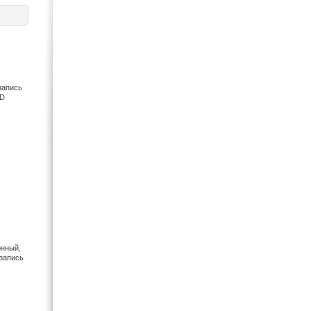
Mustek (3)
Nikon (65)
Orient (8)
Panasonic (41)
Pantech (1)
Pentax (35)
запись
Premier (2)
CD
Ricoh (1)
Samsung (20)
Sony (36)
онный,
запись