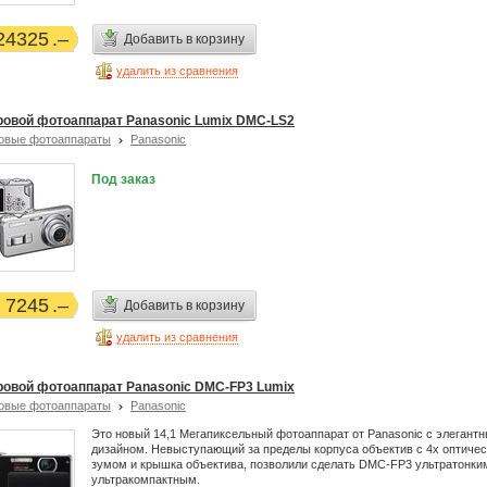
24325
Добавить в корзину
удалить из сравнения
овой фотоаппарат Panasonic Lumix DMC-LS2
овые фотоаппараты
Panasonic
Под заказ
7245
Добавить в корзину
удалить из сравнения
овой фотоаппарат Panasonic DMC-FP3 Lumix
овые фотоаппараты
Panasonic
Это новый 14,1 Мегапиксельный фотоаппарат от Panasonic с элегант
дизайном. Невыступающий за пределы корпуса объектив с 4x оптиче
зумом и крышка объектива, позволили сделать DMC-FP3 ультратонки
ультракомпактным.