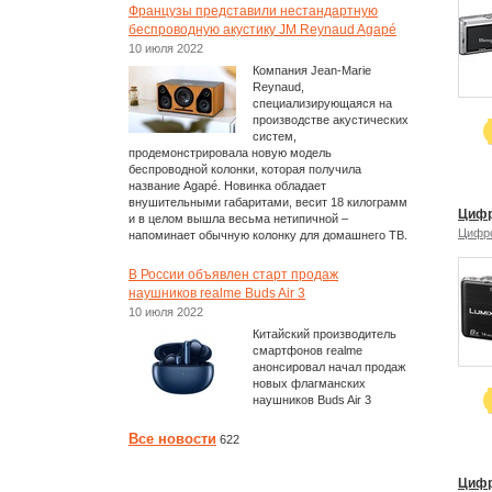
Французы представили нестандартную
беспроводную акустику JM Reynaud Agapé
10 июля 2022
Компания Jean-Marie
Reynaud,
специализирующаяся на
производстве акустических
систем,
продемонстрировала новую модель
беспроводной колонки, которая получила
название Agapé. Новинка обладает
внушительными габаритами, весит 18 килограмм
Цифр
и в целом вышла весьма нетипичной –
Цифр
напоминает обычную колонку для домашнего ТВ.
В России объявлен старт продаж
наушников realme Buds Air 3
10 июля 2022
Китайский производитель
смартфонов realme
анонсировал начал продаж
новых флагманских
наушников Buds Air 3
Все новости
622
Цифр