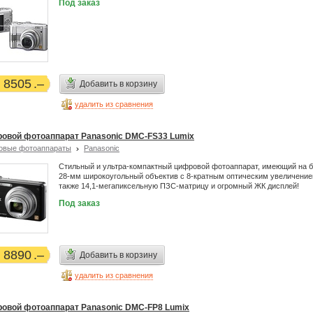
Под заказ
8505
Добавить в корзину
удалить из сравнения
овой фотоаппарат Panasonic DMC-FS33 Lumix
овые фотоаппараты
Panasonic
Стильный и ультра-компактный цифровой фотоаппарат, имеющий на б
28-мм широкоугольный объектив с 8-кратным оптическим увеличение
также 14,1-мегапиксельную ПЗС-матрицу и огромный ЖК дисплей!
Под заказ
8890
Добавить в корзину
удалить из сравнения
овой фотоаппарат Panasonic DMC-FP8 Lumix