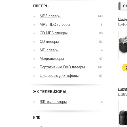
ПЛЕЕРЫ
Ст
MP3 плееры
149
Цифр
MP3 HDD плееры
Цифр
8
CD MP3 плееры
86
CD плееры
51
MD плееры
4
Медиаплееры
47
Портативные DVD плееры
141
Цифровые диктофоны
97
Цифр
ЖК ТЕЛЕВИЗОРЫ
Цифр
ЖК телевизоры
8
КПК