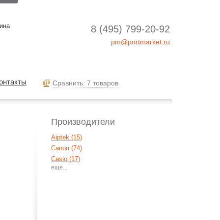
ина
8 (495) 799-20-92
pm@portmarket.ru
онтакты
Cравнить: 7 товаров
Производители
Aiptek (15)
Canon (74)
Casio (17)
FujiFilm (33)
Jenoptic (1)
Kodak (7)
Konica Minolta (1)
Minolta (32)