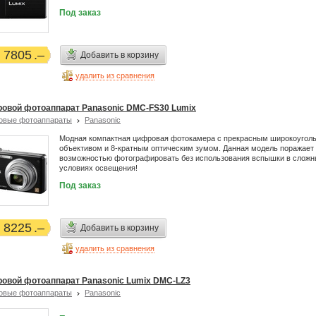
Под заказ
7805
Добавить в корзину
удалить из сравнения
овой фотоаппарат Panasonic DMC-FS30 Lumix
овые фотоаппараты
Panasonic
Модная компактная цифровая фотокамера c прекрасным широкоугол
объективом и 8-кратным оптическим зумом. Данная модель поражает
возможностью фотографировать без использования вспышки в слож
условиях освещения!
Под заказ
8225
Добавить в корзину
удалить из сравнения
овой фотоаппарат Panasonic Lumix DMC-LZ3
овые фотоаппараты
Panasonic