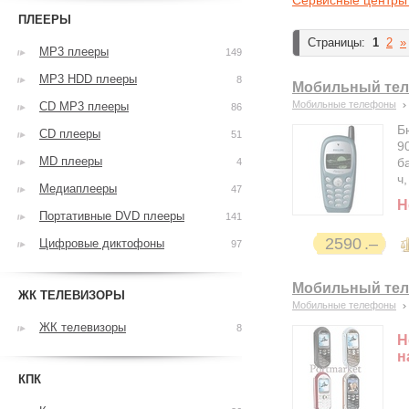
Сервисные центры 
ПЛЕЕРЫ
Страницы:
1
2
»
MP3 плееры
149
MP3 HDD плееры
8
Мобильный теле
Мобильные телефоны
CD MP3 плееры
86
Б
CD плееры
51
9
MD плееры
б
4
ч
Медиаплееры
47
Н
Портативные DVD плееры
141
2590
Цифровые диктофоны
97
Мобильный теле
ЖК ТЕЛЕВИЗОРЫ
Мобильные телефоны
ЖК телевизоры
8
Н
н
КПК