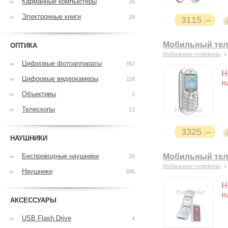
Карманные компьютеры
26
Электронные книги
26
3115
Мобильный теле
ОПТИКА
Мобильные телефоны
Цифровые фотоаппараты
392
Н
Цифровые видеокамеры
116
н
Объективы
2
Телескопы
13
3325
НАУШНИКИ
Беспроводные наушники
Мобильный теле
28
Мобильные телефоны
Наушники
395
Н
н
АКСЕССУАРЫ
USB Flash Drive
4