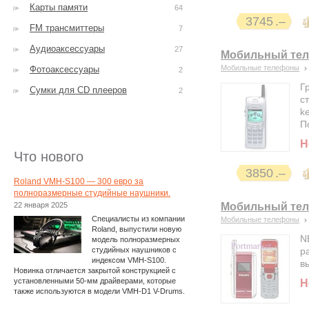
Карты памяти
64
3745
FM трансмиттеры
7
Аудиоаксессуары
27
Мобильный теле
Мобильные телефоны
Фотоаксессуары
2
Г
Сумки для CD плееров
2
с
k
П
Н
Что нового
3850
Roland VMH-S100 — 300 евро за
полноразмерные студийные наушники.
22 января 2025
Мобильный теле
Специалисты из компании
Мобильные телефоны
Roland, выпустили новую
N
модель полноразмерных
студийных наушников с
р
индексом VMH-S100.
в
Новинка отличается закрытой конструкцией с
установленными 50-мм драйверами, которые
Н
также используются в модели VMH-D1 V-Drums.