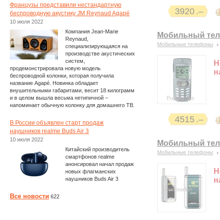
Французы представили нестандартную
3920
беспроводную акустику JM Reynaud Agapé
10 июля 2022
Компания Jean-Marie
Мобильный теле
Reynaud,
Мобильные телефоны
специализирующаяся на
производстве акустических
систем,
Н
продемонстрировала новую модель
н
беспроводной колонки, которая получила
название Agapé. Новинка обладает
внушительными габаритами, весит 18 килограмм
и в целом вышла весьма нетипичной –
напоминает обычную колонку для домашнего ТВ.
4515
В России объявлен старт продаж
наушников realme Buds Air 3
10 июля 2022
Мобильный теле
Китайский производитель
Мобильные телефоны
смартфонов realme
анонсировал начал продаж
Н
новых флагманских
наушников Buds Air 3
н
Все новости
622