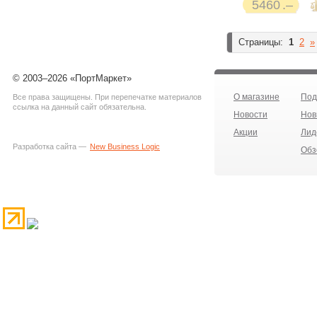
5460
Страницы:
1
2
»
© 2003–2026 «ПортМаркет»
О магазине
Под
Все права защищены. При перепечатке материалов
ссылка на данный сайт обязательна.
Новости
Нов
Акции
Лид
Разработка сайта —
New Business Logic
Обз