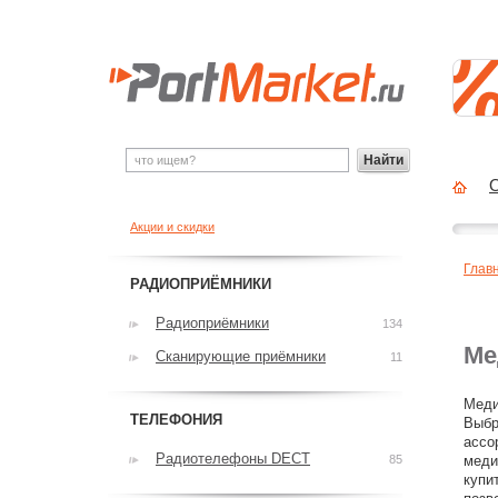
Найти
О
Акции и скидки
Глав
РАДИОПРИЁМНИКИ
Радиоприёмники
134
Ме
Сканирующие приёмники
11
Меди
ТЕЛЕФОНИЯ
Выбр
ассо
Радиотелефоны DECT
85
меди
купи