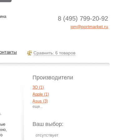
ина
8 (495) 799-20-92
pm@portmarket.ru
онтакты
Cравнить: 6 товаров
Производители
3Q (1)
Apple (1)
Asus (3)
BBK (1)
.
Digma (2)
Dune (5)
Ваш выбор:
вые
Dvico (2)
жно,
то
Egreat (6)