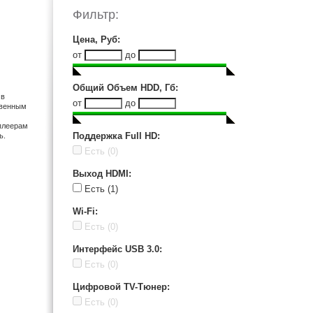
Ellion (4)
Фильтр:
Gmini (2)
HoneyWld (1)
Цена, Руб
:
IconBit (4)
от
до
LG (1)
Mystery (1)
Общий Объем HDD, Гб
:
 в
Noontec (5)
от
до
твенным
Philips (2)
 плеерам
Popcorn (1)
Поддержка Full HD
:
ь.
Seagate (1)
Есть
(0)
Sony (1)
Выход HDMI
:
Toshiba (2)
Есть
(1)
Western Digital (1)
Wi-Fi
:
Есть
(0)
Интерфейс USB 3.0
:
Есть
(0)
Цифровой TV-Тюнер
:
Есть
(0)