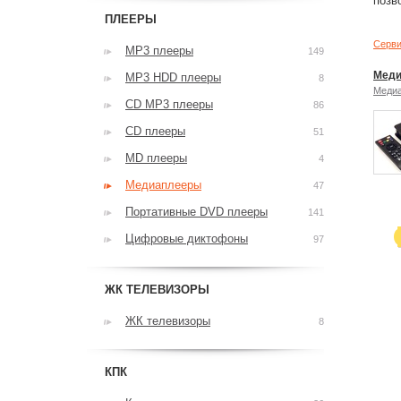
позв
ПЛЕЕРЫ
Серви
MP3 плееры
149
Меди
MP3 HDD плееры
8
Меди
CD MP3 плееры
86
CD плееры
51
MD плееры
4
Медиаплееры
47
Портативные DVD плееры
141
Цифровые диктофоны
97
ЖК ТЕЛЕВИЗОРЫ
ЖК телевизоры
8
КПК