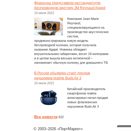
Французы представили нестандартную
беспроводную акустику JM Reynaud Agapé
10 июля 2022
Компания Jean-Marie
Reynaud,
специализирующаяся на
производстве акустических
систем,
продемонстрировала новую модель
беспроводной колонки, которая получила
название Agapé. Новинка обладает
внушительными габаритами, весит 18 килограмм
и в целом вышла весьма нетипичной –
напоминает обычную колонку для домашнего ТВ.
В России объявлен старт продаж
наушников realme Buds Air 3
10 июля 2022
Китайский производитель
смартфонов realme
анонсировал начал продаж
новых флагманских
наушников Buds Air 3
Все новости
622
© 2003–2026 «ПортМаркет»