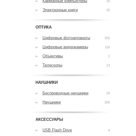
Карманные компьютеры
26
Электронные книги
26
ОПТИКА
Цифровые фотоаппараты
392
Цифровые видеокамеры
116
Объективы
2
Телескопы
13
НАУШНИКИ
Беспроводные наушники
28
Наушники
395
АКСЕССУАРЫ
USB Flash Drive
4