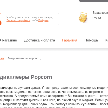
Ваша корз
пуста
Чтобы узнать свою скидку на товары,
Зарегистрируйтесь
, либо
Войдите
 магазине
Доставка и оплата
Гарантия
Помощь
К
ная
Медиаплееры
Popcorn
,
диаплееры Popcorn
аплееры по лучшим ценам. У нас представлены все популярные модели
ать свою модель несложно, если есть из чего выбирать, из широкого
ртимента. А предлагаемый нами ассортимент Вы можете оценить – сете
ацентры с жестким диском и без него, на любой вкус и бюджет. Если ну
ть медиаплеер для Ваших задач Вам помогут наши консультанты – прос