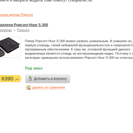
оните и выбрать модель Вам помогут специалисты.
сные центры Popcorn
аплеер Popcorn Hour S-300
аплееры
Popcorn
Плеер Popcorn Hour S-300 можно назвать уникальным. И уникален он,
первую очередь, своей небывалой функциональностью и сверхкачес
программным обеспечением. К тому же, основной функцией данного
медиаплеера является отнюдь не воспроизведение видео. Поэтому к
категории «домашнее использование» Popcorn Hour S-300 не отнесеш
Под заказ
6390
Добавить в корзину
удалить из сравнения