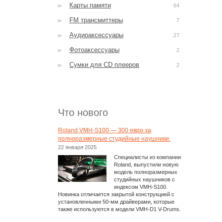
Карты памяти
64
FM трансмиттеры
7
Аудиоаксессуары
27
Фотоаксессуары
2
Сумки для CD плееров
2
Что нового
Roland VMH-S100 — 300 евро за
полноразмерные студийные наушники.
22 января 2025
Специалисты из компании
Roland, выпустили новую
модель полноразмерных
студийных наушников с
индексом VMH-S100.
Новинка отличается закрытой конструкцией с
установленными 50-мм драйверами, которые
также используются в модели VMH-D1 V-Drums.