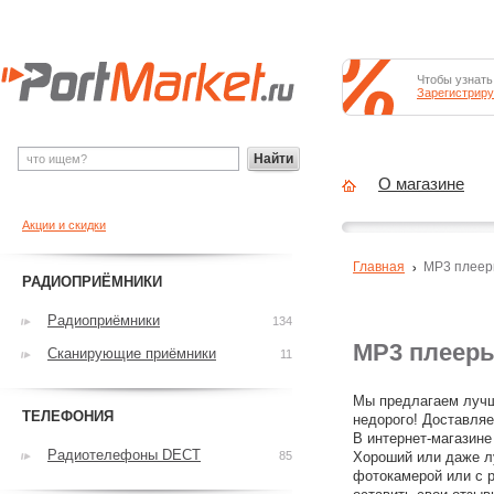
Чтобы узнать
Зарегистриру
Найти
О магазине
Акции и скидки
Главная
MP3 плее
РАДИОПРИЁМНИКИ
Радиоприёмники
134
MP3 плееры
Сканирующие приёмники
11
Мы предлагаем лучш
ТЕЛЕФОНИЯ
недорого! Доставляе
В интернет-магазине
Радиотелефоны DECT
85
Хороший или даже л
фотокамерой или с р