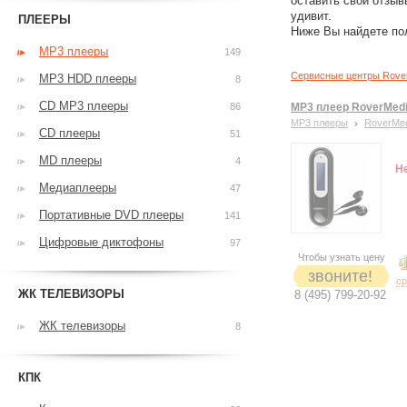
оставить свои отзыв
удивит.
ПЛЕЕРЫ
Ниже Вы найдете по
MP3 плееры
149
Сервисные центры Rove
MP3 HDD плееры
8
CD MP3 плееры
86
MP3 плеер RoverMedi
MP3 плееры
RoverMe
CD плееры
51
MD плееры
4
Н
Медиаплееры
47
Портативные DVD плееры
141
Цифровые диктофоны
97
Чтобы узнать цену
звоните!
ср
ЖК ТЕЛЕВИЗОРЫ
8 (495) 799-20-92
ЖК телевизоры
8
КПК