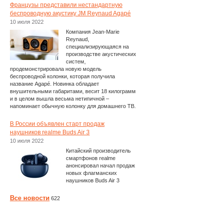
Французы представили нестандартную
беспроводную акустику JM Reynaud Agapé
10 июля 2022
Компания Jean-Marie
Reynaud,
специализирующаяся на
производстве акустических
систем,
продемонстрировала новую модель
беспроводной колонки, которая получила
название Agapé. Новинка обладает
внушительными габаритами, весит 18 килограмм
и в целом вышла весьма нетипичной –
напоминает обычную колонку для домашнего ТВ.
В России объявлен старт продаж
наушников realme Buds Air 3
10 июля 2022
Китайский производитель
смартфонов realme
анонсировал начал продаж
новых флагманских
наушников Buds Air 3
Все новости
622