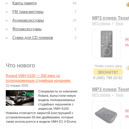
Карты памяти
64
FM трансмиттеры
7
MP3 плеер Texet
Аудиоаксессуары
27
MP3 плееры
Texet
Фотоаксессуары
2
Сумки для CD плееров
2
Н
н
Что нового
Чтобы узнать цену
звоните!
Roland VMH-S100 — 300 евро за
8 (495) 799-20-92
полноразмерные студийные наушники.
22 января 2025
MP3 плеер Texet
Специалисты из компании
MP3 плееры
Texet
Roland, выпустили новую
модель полноразмерных
студийных наушников с
индексом VMH-S100.
Н
Новинка отличается закрытой конструкцией с
н
установленными 50-мм драйверами, которые
также используются в модели VMH-D1 V-Drums.