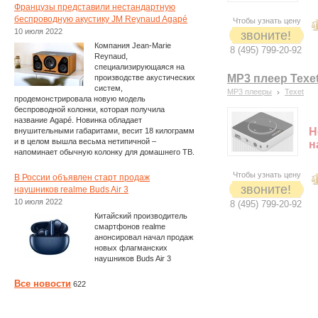
Французы представили нестандартную
беспроводную акустику JM Reynaud Agapé
Чтобы узнать цену
10 июля 2022
звоните!
Компания Jean-Marie
8 (495) 799-20-92
Reynaud,
специализирующаяся на
MP3 плеер Texet
производстве акустических
систем,
MP3 плееры
Texet
продемонстрировала новую модель
беспроводной колонки, которая получила
название Agapé. Новинка обладает
Н
внушительными габаритами, весит 18 килограмм
и в целом вышла весьма нетипичной –
н
напоминает обычную колонку для домашнего ТВ.
Чтобы узнать цену
В России объявлен старт продаж
звоните!
наушников realme Buds Air 3
10 июля 2022
8 (495) 799-20-92
Китайский производитель
смартфонов realme
анонсировал начал продаж
новых флагманских
наушников Buds Air 3
Все новости
622