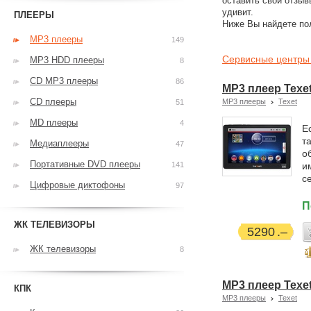
оставить свои отзыв
удивит.
ПЛЕЕРЫ
Ниже Вы найдете по
MP3 плееры
149
Сервисные центры 
MP3 HDD плееры
8
CD MP3 плееры
86
MP3 плеер Texe
CD плееры
MP3 плееры
Texet
51
MD плееры
4
Е
т
Медиаплееры
47
о
Портативные DVD плееры
141
и
с
Цифровые диктофоны
97
П
ЖК ТЕЛЕВИЗОРЫ
5290
ЖК телевизоры
8
MP3 плеер Texet
КПК
MP3 плееры
Texet