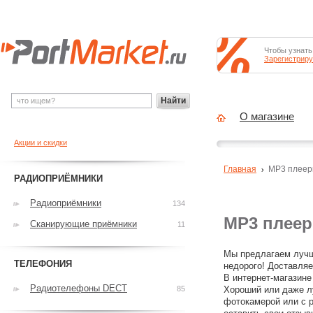
Чтобы узнать
Зарегистриру
Найти
О магазине
Акции и скидки
Главная
MP3 плее
РАДИОПРИЁМНИКИ
Радиоприёмники
134
MP3 плеер
Сканирующие приёмники
11
Мы предлагаем лучш
ТЕЛЕФОНИЯ
недорого! Доставляе
В интернет-магазине
Радиотелефоны DECT
85
Хороший или даже л
фотокамерой или с р