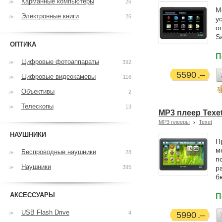
Карманные компьютеры
26
М
Электронные книги
26
у
о
S
ОПТИКА
П
Цифровые фотоаппараты
392
5590
Цифровые видеокамеры
116
Объективы
2
Телескопы
13
MP3 плеер Texe
MP3 плееры
Texet
НАУШНИКИ
П
м
Беспроводные наушники
28
п
Наушники
395
р
б
АКСЕССУАРЫ
П
USB Flash Drive
4
5990