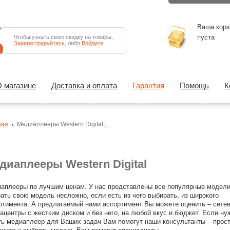
Ваша корз
пуста
Чтобы узнать свою скидку на товары,
Зарегистрируйтесь
, либо
Войдите
 магазине
Доставка и оплата
Гарантия
Помощь
К
ная
Медиаплееры
Western Digital
,
диаплееры Western Digital
аплееры по лучшим ценам. У нас представлены все популярные модели
ать свою модель несложно, если есть из чего выбирать, из широкого
ртимента. А предлагаемый нами ассортимент Вы можете оценить – сете
ацентры с жестким диском и без него, на любой вкус и бюджет. Если ну
ть медиаплеер для Ваших задач Вам помогут наши консультанты – прос