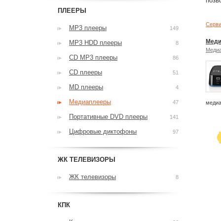
позв
ПЛЕЕРЫ
Серви
MP3 плееры
149
Меди
MP3 HDD плееры
8
Меди
CD MP3 плееры
86
CD плееры
51
MD плееры
4
Медиаплееры
47
медиа
Портативные DVD плееры
141
Цифровые диктофоны
97
ЖК ТЕЛЕВИЗОРЫ
ЖК телевизоры
8
КПК