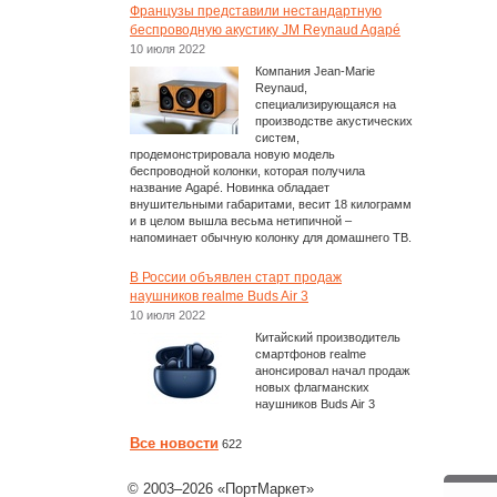
Французы представили нестандартную
беспроводную акустику JM Reynaud Agapé
10 июля 2022
Компания Jean-Marie
Reynaud,
специализирующаяся на
производстве акустических
систем,
продемонстрировала новую модель
беспроводной колонки, которая получила
название Agapé. Новинка обладает
внушительными габаритами, весит 18 килограмм
и в целом вышла весьма нетипичной –
напоминает обычную колонку для домашнего ТВ.
В России объявлен старт продаж
наушников realme Buds Air 3
10 июля 2022
Китайский производитель
смартфонов realme
анонсировал начал продаж
новых флагманских
наушников Buds Air 3
Все новости
622
© 2003–2026 «ПортМаркет»