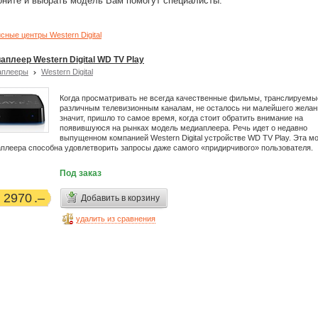
оните и выбрать модель Вам помогут специалисты.
сные центры Western Digital
аплеер Western Digital WD TV Play
аплееры
Western Digital
Когда просматривать не всегда качественные фильмы, транслируемы
различным телевизионным каналам, не осталось ни малейшего желан
значит, пришло то самое время, когда стоит обратить внимание на
появившуюся на рынках модель медиаплеера. Речь идет о недавно
выпущенном компанией Western Digital устройстве WD TV Play. Эта м
плеера способна удовлетворить запросы даже самого «придирчивого» пользователя.
Под заказ
2970
Добавить в корзину
удалить из сравнения