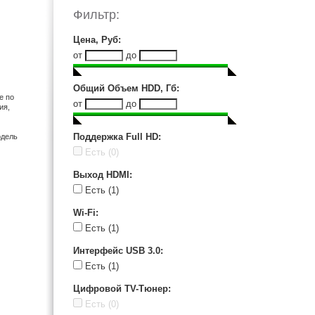
Ellion (4)
Фильтр:
Gmini (2)
HoneyWld (1)
Цена, Руб
:
IconBit (4)
от
до
LG (1)
Mystery (1)
Общий Объем HDD, Гб
:
е по
Noontec (5)
от
до
ия,
Philips (2)
Popcorn (1)
Поддержка Full HD
:
одель
Seagate (1)
Есть
(0)
Sony (1)
Выход HDMI
:
Toshiba (2)
Есть
(1)
Western Digital (1)
Wi-Fi
:
Есть
(1)
Интерфейс USB 3.0
:
Есть
(1)
Цифровой TV-Тюнер
:
Есть
(0)