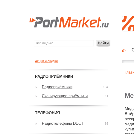
Найти
О
Акции и скидки
Глав
РАДИОПРИЁМНИКИ
Радиоприёмники
134
Ме
Сканирующие приёмники
11
Меди
ТЕЛЕФОНИЯ
Выбр
ассо
Радиотелефоны DECT
85
меди
купи