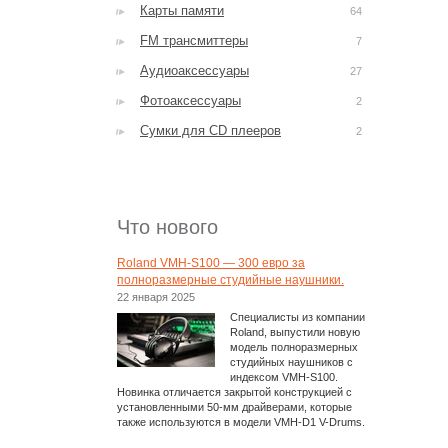
Карты памяти
64
FM трансмиттеры
7
Аудиоаксессуары
27
Фотоаксессуары
2
Сумки для CD плееров
2
Что нового
Roland VMH-S100 — 300 евро за
полноразмерные студийные наушники.
22 января 2025
Специалисты из компании
Roland, выпустили новую
модель полноразмерных
студийных наушников с
индексом VMH-S100.
Новинка отличается закрытой конструкцией с
установленными 50-мм драйверами, которые
также используются в модели VMH-D1 V-Drums.