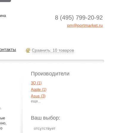
ина
8 (495) 799-20-92
pm@portmarket.ru
онтакты
Cравнить: 10 товаров
Производители
3Q (1)
Apple (1)
Asus (3)
BBK (1)
.
Digma (2)
Dune (5)
Ваш выбор:
вые
Dvico (2)
жно,
то
Egreat (6)