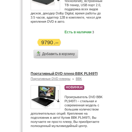
технология), встроенный
ТВ-тюнер, USB порт 2.0,
поддержка всех видов
дисков, декодер Dolby Digital, время работы до
3.5 часов, адаптер 12В в комплекте, чехол для
крепления DVD в авто.
Есть в наличии
3
9790
Добавить в корзину
Портативный DVD плеер BBK PL949TI
Портативные DVD плееры
BBK
НОВИНКА!
Проигрыватель DVD BBK
PL949TI – стильная и
современная модель с
большим количеством
дополнительных опций. Крепление на
подголовник в авто! Купив BBK PL949TI, Вы
получаете не просто плеер, Вы приобретаете
полноценный мультимедийный центр.