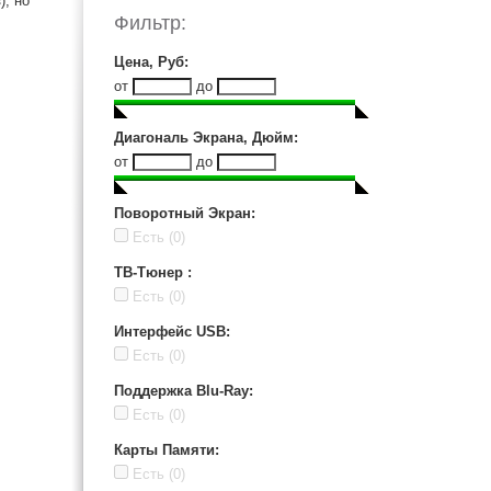
), но
Nexx (1)
Фильтр:
Odeon (1)
Orbit (1)
Цена, Руб
:
Panasonic (16)
от
до
Philips (20)
Rolsen (12)
Диагональ Экрана, Дюйм
:
Rubin (1)
от
до
Sony (11)
Supra (9)
Поворотный Экран
:
Toshiba (9)
Есть
(0)
Velas (2)
ТВ-Тюнер
:
XORO (1)
Есть
(0)
Интерфейс USB
:
Есть
(0)
Поддержка Blu-Ray
:
Есть
(0)
Карты Памяти
:
Есть
(0)