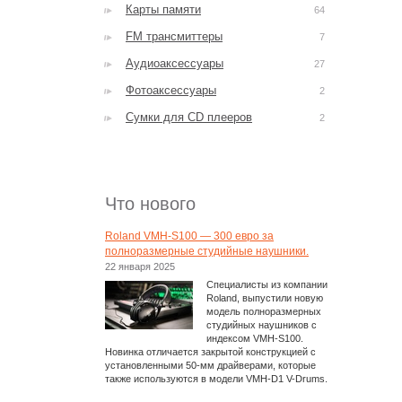
Карты памяти
64
FM трансмиттеры
7
Аудиоаксессуары
27
Фотоаксессуары
2
Сумки для CD плееров
2
Что нового
Roland VMH-S100 — 300 евро за
полноразмерные студийные наушники.
22 января 2025
Специалисты из компании
Roland, выпустили новую
модель полноразмерных
студийных наушников с
индексом VMH-S100.
Новинка отличается закрытой конструкцией с
установленными 50-мм драйверами, которые
также используются в модели VMH-D1 V-Drums.