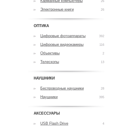
Карманные компьютеры
26
Электронные книги
26
ОПТИКА
Цифровые фотоаппараты
392
Цифровые видеокамеры
116
Объективы
2
Телескопы
13
НАУШНИКИ
Беспроводные наушники
28
Наушники
395
АКСЕССУАРЫ
USB Flash Drive
4