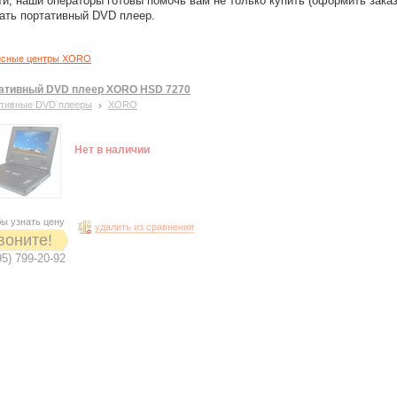
ти, наши операторы готовы помочь вам не только купить (оформить заказ
ать портативный DVD плеер.
исные центры XORO
ативный DVD плеер XORO HSD 7270
тивные DVD плееры
XORO
Нет в наличии
ы узнать цену
удалить из сравнения
воните!
95) 799-20-92