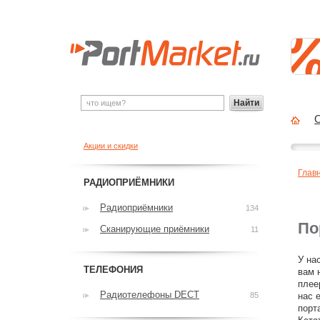
Найти
О
Акции и скидки
Глав
РАДИОПРИЁМНИКИ
Радиоприёмники
134
По
Сканирующие приёмники
11
У на
ТЕЛЕФОНИЯ
вам 
плее
Радиотелефоны DECT
85
нас 
порт