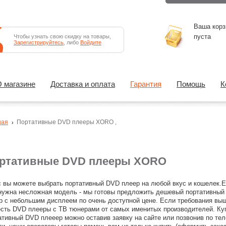
Ваша корз
пуста
Чтобы узнать свою скидку на товары,
Зарегистрируйтесь
, либо
Войдите
 магазине
Доставка и оплата
Гарантия
Помощь
К
ная
Портативные DVD плееры
XORO
,
ртативные DVD плееры XORO
с вы можете выбрать портативный DVD плеер на любой вкус и кошелек.
нужна несложная модель - мы готовы предложить дешевый портативны
р с небольшим дисплеем по очень доступной цене. Если требования выш
есть DVD плееры с ТВ тюнерами от самых именитых производителей. Ку
ативный DVD плееер можно оставив заявку на сайте или позвонив по те