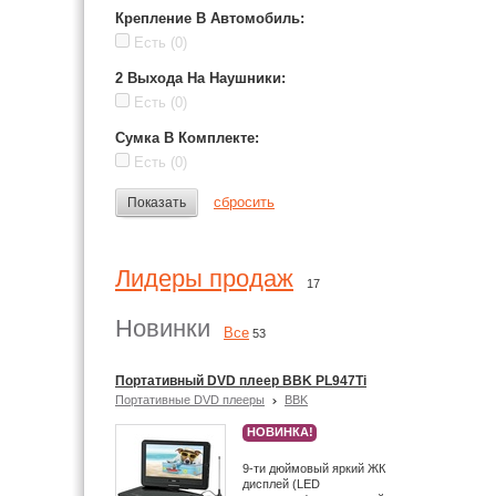
Крепление В Автомобиль
:
Есть
(0)
2 Выхода На Наушники
:
Есть
(0)
Сумка В Комплекте
:
Есть
(0)
сбросить
Показать
Лидеры продаж
17
Новинки
Все
53
Портативный DVD плеер BBK PL947Ti
Портативные DVD плееры
BBK
НОВИНКА!
9-ти дюймовый яркий ЖК
дисплей (LED