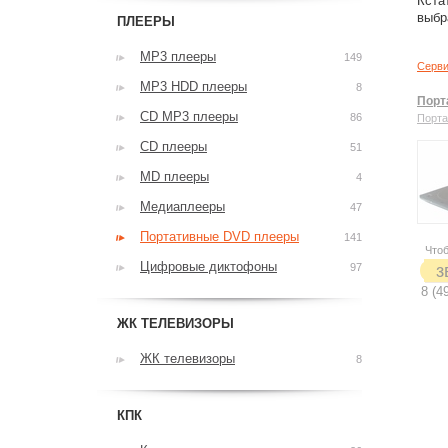
Кста
выбр
ПЛЕЕРЫ
MP3 плееры
149
Серв
MP3 HDD плееры
8
Порт
CD MP3 плееры
86
Порта
CD плееры
51
MD плееры
4
Медиаплееры
47
Портативные DVD плееры
141
Чтоб
Цифровые диктофоны
97
з
8 (4
ЖК ТЕЛЕВИЗОРЫ
ЖК телевизоры
8
КПК