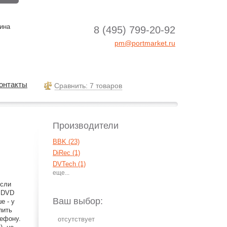
ина
8 (495) 799-20-92
pm@portmarket.ru
онтакты
Cравнить: 7 товаров
Производители
BBK (23)
DiRec (1)
DVTech (1)
Ergo (1)
Если
Hyundai (4)
й DVD
LG (10)
Ваш выбор:
е - у
Mustek (2)
пить
лефону.
Mystery (15)