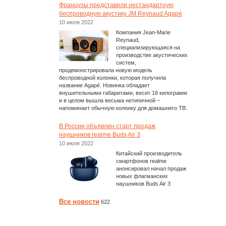
Французы представили нестандартную
беспроводную акустику JM Reynaud Agapé
10 июля 2022
Компания Jean-Marie
Reynaud,
специализирующаяся на
производстве акустических
систем,
продемонстрировала новую модель
беспроводной колонки, которая получила
название Agapé. Новинка обладает
внушительными габаритами, весит 18 килограмм
и в целом вышла весьма нетипичной –
напоминает обычную колонку для домашнего ТВ.
В России объявлен старт продаж
наушников realme Buds Air 3
10 июля 2022
Китайский производитель
смартфонов realme
анонсировал начал продаж
новых флагманских
наушников Buds Air 3
Все новости
622