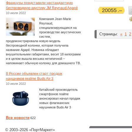
Французы представили нестандартную
беспроводную акустику JM Reynaud Agapé
20055
10 июля 2022
Компания Jean-Marie
Reynaud,
специализирующаяся на
производстве акустических
Страницы:
«
1
2
систем,
продемонстрировала новую модель
беспроводной колонки, которая получила
название Agapé. Новинка обладает
внушительными габаритами, весит 18 килограмм
и в целом вышла весьма нетипичной –
напоминает обычную колонку для домашнего ТВ.
В России объявлен старт продаж
наушников realme Buds Air 3
10 июля 2022
Китайский производитель
смартфонов realme
анонсировал начал продаж
новых флагманских
наушников Buds Air 3
Все новости
622
© 2003–2026 «ПортМаркет»