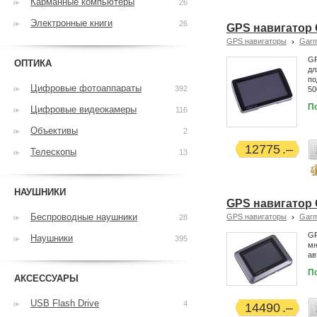
Карманные компьютеры
26
Электронные книги
26
GPS навигатор 
GPS навигаторы
Garm
GP
ОПТИКА
дл
по
Цифровые фотоаппараты
392
50
П
Цифровые видеокамеры
116
Объективы
2
12775
Телескопы
13
НАУШНИКИ
GPS навигатор 
Беспроводные наушники
GPS навигаторы
Garm
28
GP
Наушники
395
мн
ав
П
АКСЕССУАРЫ
USB Flash Drive
4
14490