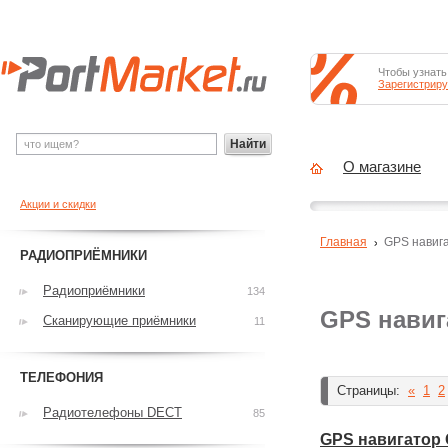
Чтобы узнать
Зарегистриру
Найти
О магазине
Акции и скидки
Главная
GPS навиг
РАДИОПРИЁМНИКИ
Радиоприёмники
134
GPS нави
Сканирующие приёмники
11
ТЕЛЕФОНИЯ
Страницы:
«
1
2
Радиотелефоны DECT
85
GPS навигатор G