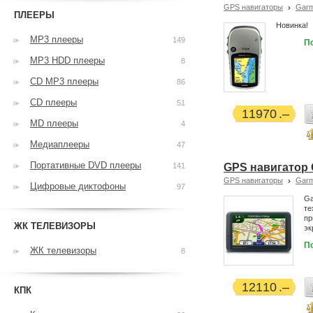
GPS навигаторы
Garm
ПЛЕЕРЫ
Новинка!
MP3 плееры
149
П
MP3 HDD плееры
8
CD MP3 плееры
86
CD плееры
51
11970
MD плееры
4
Медиаплееры
47
Портативные DVD плееры
141
GPS навигатор 
GPS навигаторы
Garm
Цифровые диктофоны
97
Ga
те
пр
ЖК ТЕЛЕВИЗОРЫ
эк
П
ЖК телевизоры
8
12110
КПК