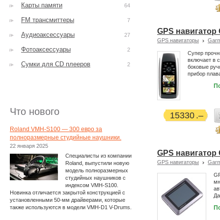
Карты памяти
64
FM трансмиттеры
7
GPS навигатор
Аудиоаксессуары
27
GPS навигаторы
Garm
Фотоаксессуары
2
Супер прочн
включает в 
Сумки для CD плееров
2
боковые ручк
прибор плав
П
Что нового
15330
Roland VMH-S100 — 300 евро за
полноразмерные студийные наушники.
22 января 2025
GPS навигатор 
Специалисты из компании
GPS навигаторы
Garm
Roland, выпустили новую
модель полноразмерных
GP
студийных наушников с
мн
индексом VMH-S100.
ав
Новинка отличается закрытой конструкцией с
Да
установленными 50-мм драйверами, которые
также используются в модели VMH-D1 V-Drums.
П