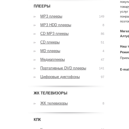
покуп
ПЛЕЕРЫ
товар
услуг
MP3 плееры
149
понра
поэто
MP3 HDD плееры
8
Магаз
CD MP3 плееры
86
Алтуф
CD плееры
51
Наш 
MD плееры
4
Режи
Прием
Медиаплееры
47
Портативные DVD плееры
141
E-mai
Цифровые диктофоны
97
Мы 
ЖК ТЕЛЕВИЗОРЫ
ЖК телевизоры
8
КПК