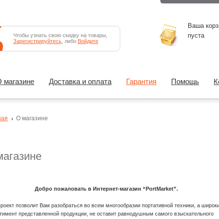
Ваша корз
пуста
Чтобы узнать свою скидку на товары,
Зарегистрируйтесь
, либо
Войдите
 магазине
Доставка и оплата
Гарантия
Помощь
К
ная
О магазине
магазине
ро пожаловать в Интернет-магазин “PortMarket”.
роект позволит Вам разобраться во всем многообразии портативной техники, а широк
тимент представленной продукции, не оставит равнодушным самого взыскательного