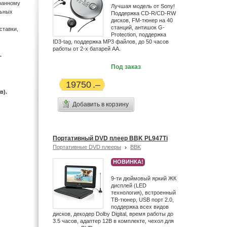
бранному
Лучшая модель от Sony!
льных
Поддержка CD-R/CD-RW
дисков, FM-тюнер на 40
станций, антишок G-
ставки,
Protection, поддержка
ID3-tag, поддержка MP3 файлов, до 50 часов
работы от 2-х батарей АА.
.
Под заказ
19750
в).
Добавить в корзину
Портативный DVD плеер BBK PL947Ti
Портативные DVD плееры
BBK
НОВИНКА!
9-ти дюймовый яркий ЖК
дисплей (LED
технология), встроенный
ТВ-тюнер, USB порт 2.0,
поддержка всех видов
дисков, декодер Dolby Digital, время работы до
3.5 часов, адаптер 12В в комплекте, чехол для