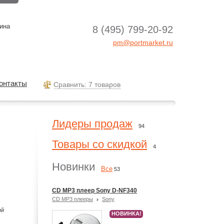
ина
8 (495) 799-20-92
pm@portmarket.ru
онтакты
Cравнить: 7 товаров
Лидеры продаж
94
Товары со скидкой
4
Новинки
Все
53
CD MP3 плеер Sony D-NF340
CD MP3 плееры
Sony
ий
НОВИНКА!