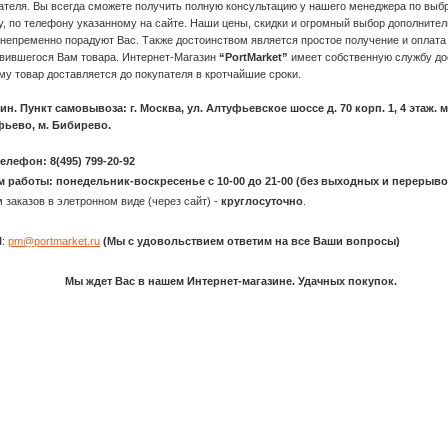
ателя. Вы всегда сможете получить полную консультацию у нашего менеджера по вы
у, по телефону указанному на сайте. Наши цены, скидки и огромный выбор дополните
 непременно порадуют Вас. Также достоинством является простое получение и оплата
вившегося Вам товара. Интернет-Магазин
“PortMarket”
имеет собственную службу до
му товар доставляется до покупателя в кротчайшие сроки.
ин. Пункт самовывоза: г. Москва, ул. Алтуфьевское шоссе д. 70 корп. 1, 4 этаж. м
ьево, м. Бибирево.
телефон:
8(495) 799-20-92
м работы:
понедельник-воскресенье с 10-00 до 21-00 (без выходных и перерыво
 заказов в элетронном виде (через сайт) -
круглосуточно
.
l
:
pm@portmarket.ru
(Мы с удовольствием ответим на все Ваши вопросы)
ждет Вас в нашем Интернет-магазине. Удачных покупок.