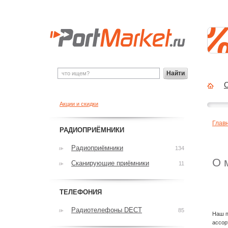
Найти
О
Акции и скидки
Глав
РАДИОПРИЁМНИКИ
Радиоприёмники
134
О 
Сканирующие приёмники
11
ТЕЛЕФОНИЯ
Доб
Радиотелефоны DECT
85
Наш п
ассор