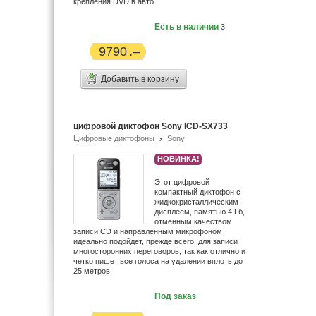
крепления DVD в авто.
Есть в наличии
3
9790
Добавить в корзину
цифровой диктофон Sony ICD-SX733
Цифровые диктофоны
Sony
НОВИНКА!
Этот цифровой
компактный диктофон с
жидкокристаллическим
дисплеем, памятью 4 Гб,
отменным качеством
записи CD и направленным микрофоном
идеально подойдет, прежде всего, для записи
многосторонних переговоров, так как отлично и
четко пишет все голоса на удалении вплоть до
25 метров.
Под заказ