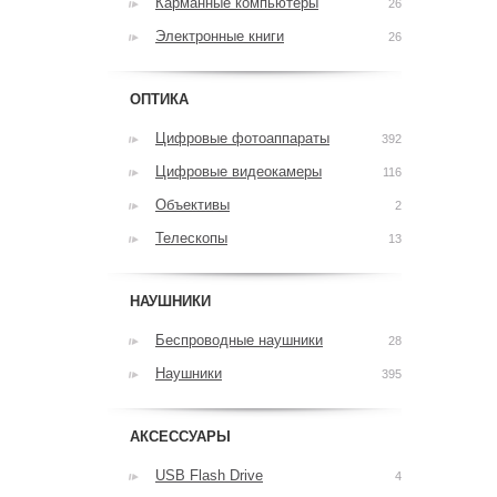
Карманные компьютеры
26
Электронные книги
26
ОПТИКА
Цифровые фотоаппараты
392
Цифровые видеокамеры
116
Объективы
2
Телескопы
13
НАУШНИКИ
Беспроводные наушники
28
Наушники
395
АКСЕССУАРЫ
USB Flash Drive
4