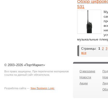
Обзор цифрово
531
Му
са
пр
вс
ни
ус
музыкальные плеер
Страницы:
1
2
3
все
© 2003–2026 «ПортМаркет»
О магазине
Под
Все права защищены. При перепечатке материалов
ссылка на данный сайт обязательна.
Новости
Нов
Акции
Лид
Разработка сайта —
New Business Logic
Обз