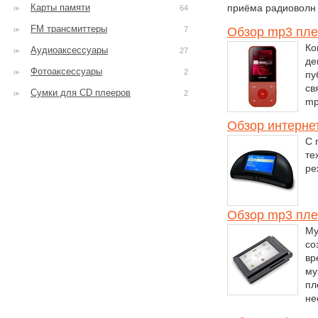
Карты памяти
приёма радиоволн 
64
FM трансмиттеры
7
Обзор mp3 плее
Ко
Аудиоаксессуары
27
де
Фотоаксессуары
2
пу
св
Сумки для CD плееров
2
mp
Обзор интерне
С 
те
ре
Обзор mp3 пле
Му
со
вр
му
пл
не