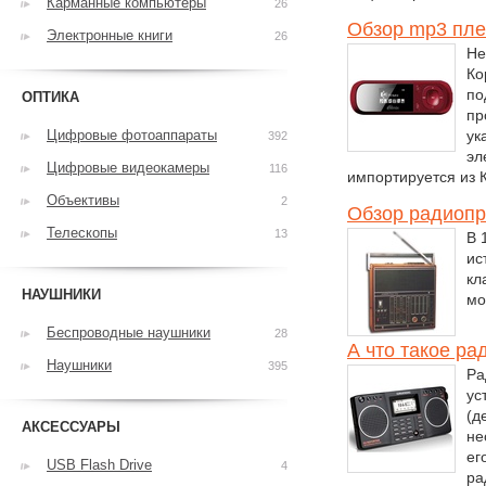
Карманные компьютеры
26
Обзор mp3 пле
Электронные книги
26
Не
Ко
по
ОПТИКА
пр
Цифровые фотоаппараты
ук
392
эл
Цифровые видеокамеры
116
импортируется из К
Объективы
2
Обзор радиопр
Телескопы
13
В 
ис
кл
НАУШНИКИ
мо
Беспроводные наушники
28
А что такое р
Наушники
395
Ра
ус
(д
АКСЕССУАРЫ
не
ег
USB Flash Drive
4
ра