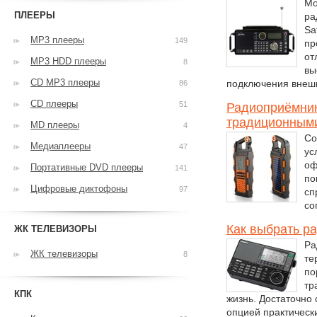
Мо
ПЛЕЕРЫ
ра
Sa
MP3 плееры
149
пр
от
MP3 HDD плееры
8
вы
CD MP3 плееры
подключения внешн
86
CD плееры
51
Радиоприёмник
традиционным
MD плееры
4
Со
Медиаплееры
47
ус
оф
Портативные DVD плееры
141
по
Цифровые диктофоны
97
сп
со
Как выбрать р
ЖК ТЕЛЕВИЗОРЫ
Ра
ЖК телевизоры
8
те
по
тр
КПК
жизнь. Достаточно 
опцией практическ