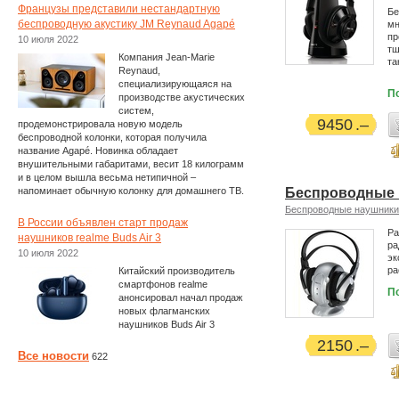
Французы представили нестандартную
Бе
беспроводную акустику JM Reynaud Agapé
мн
пр
10 июля 2022
тщ
Компания Jean-Marie
та
Reynaud,
специализирующаяся на
П
производстве акустических
систем,
9450
продемонстрировала новую модель
беспроводной колонки, которая получила
название Agapé. Новинка обладает
внушительными габаритами, весит 18 килограмм
и в целом вышла весьма нетипичной –
напоминает обычную колонку для домашнего ТВ.
Беспроводные н
Беспроводные наушники
В России объявлен старт продаж
Ра
наушников realme Buds Air 3
ра
10 июля 2022
эк
ра
Китайский производитель
смартфонов realme
П
анонсировал начал продаж
новых флагманских
наушников Buds Air 3
2150
Все новости
622