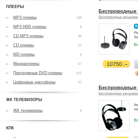
ПЛЕЕРЫ
Беспроводные 
MP3 плееры
Беспроводные наушники
149
Б
MP3 HDD плееры
8
Ра
CD MP3 плееры
86
So
Ес
CD плееры
51
MD плееры
4
10750
Медиаплееры
47
Портативные DVD плееры
141
Цифровые диктофоны
97
Беспроводные н
Беспроводные наушники
ЖК ТЕЛЕВИЗОРЫ
бе
на
ЖК телевизоры
8
Ес
КПК