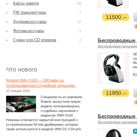
Карты памяти
64
FM трансмиттеры
7
11500
Аудиоаксессуары
27
Фотоаксессуары
2
Сумки для CD плееров
Беспроводные 
2
Беспроводные наушники
SE
ча
86
м
Что нового
Ес
Roland VMH-S100 — 300 евро за
полноразмерные студийные наушники.
22 января 2025
11950
Специалисты из компании
Roland, выпустили новую
модель полноразмерных
студийных наушников с
индексом VMH-S100.
Беспроводные н
Новинка отличается закрытой конструкцией с
Беспроводные наушники
установленными 50-мм драйверами, которые
также используются в модели VMH-D1 V-Drums.
Б