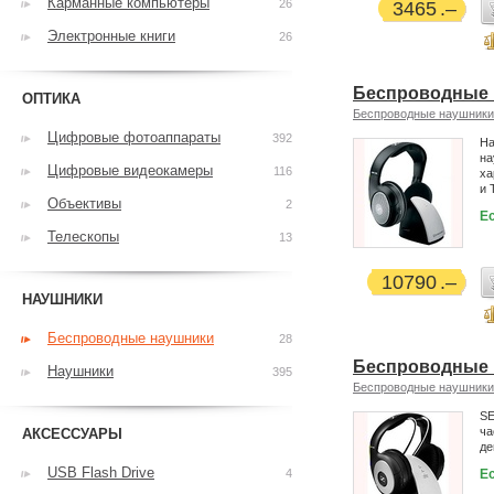
Карманные компьютеры
26
3465
Электронные книги
26
Беспроводные 
ОПТИКА
Беспроводные наушники
Цифровые фотоаппараты
392
На
на
Цифровые видеокамеры
116
ха
и 
Объективы
2
Ес
Телескопы
13
10790
НАУШНИКИ
Беспроводные наушники
28
Беспроводные 
Наушники
395
Беспроводные наушники
SE
ча
АКСЕССУАРЫ
де
USB Flash Drive
4
Ес