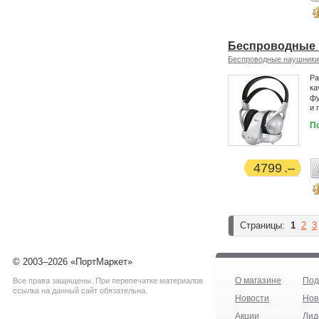
Беспроводные н
Беспроводные наушники
Ра
ка
фу
и 
П
4799
Страницы:
1
2
3
© 2003–2026 «ПортМаркет»
О магазине
Под
Все права защищены. При перепечатке материалов
ссылка на данный сайт обязательна.
Новости
Нов
Акции
Лид