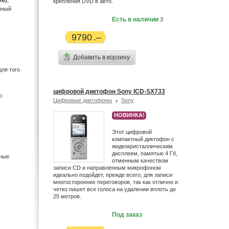
ов)
,
крепления DVD в авто.
жный
Есть в наличии
3
9790
Добавить в корзину
для того
цифровой диктофон Sony ICD-SX733
о
Цифровые диктофоны
Sony
НОВИНКА!
Этот цифровой
компактный диктофон с
жидкокристаллическим
дисплеем, памятью 4 Гб,
нные
отменным качеством
записи CD и направленным микрофоном
идеально подойдет, прежде всего, для записи
многосторонних переговоров, так как отлично и
четко пишет все голоса на удалении вплоть до
25 метров.
Под заказ