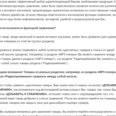
роткое время эффективный выбор удовлетворяющей Вашим требованиям продукции. К
батывали функцию сравнения, нами было пересмотрено огромное количество различ
в и интернет-магазинов, предлагающих аналогичные возможности сопоставления това
твенно доработав лучшие образцы практического воплощения функции сравнения, м
ли ее еще более информативной, наглядной, удобной и предсказуемой для Вас.
воспользоваться функцией сравнения?
 товар, представленный в нашем интернет-магазине, может быть добавлен для сравне
и товарами из этой же группы (раздела).
ременно можно сравнивать любое количество однотипных товаров и только из одной
ной группы (раздела). Например, в разделе «MP3 плееры» Вы можете сравнить между
о товары данного раздела («MP3 плееры”), а в разделе “Радиоприёмники Вы сможете 
 собой только товары раздела (“Радиоприёмники”).
аем внимание! Товары из разных разделов, например, из раздела «MP3 плееры
ела «Радиоприёмники» сравнить между собой нельзя.
ого чтобы сравнить однотипные товары, Вам нужно просто нажать на кнопку
«ДОБАВИ
ВНЕНИЮ»
, расположенную под фотографией интересующего Вас товара. Как только В
опку
«ДОБАВИТЬ К СРАВНЕНИЮ»
, всплывет новое окно с подтверждением того что
нный вами товар добавлен в список сравнения. После вы можете перейти на страницу
ением товаров или закрыть окно для дальнейшего выбора товаров.
 Вы выбрали желаемые для сравнения товары, Вы можете перейти непосредственно к