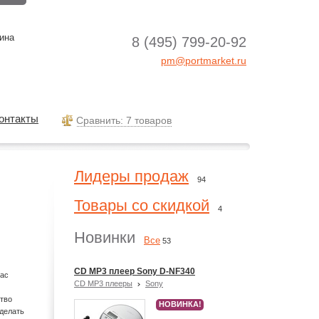
ина
8 (495) 799-20-92
pm@portmarket.ru
онтакты
Cравнить: 7 товаров
Лидеры продаж
94
Товары со скидкой
4
Новинки
Все
53
CD MP3 плеер Sony D-NF340
Вас
CD MP3 плееры
Sony
тво
НОВИНКА!
сделать