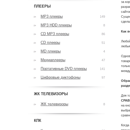
за ко
ПЛЕЕРЫ
разра
сайто
MP3 плееры
149
Сущес
сдела
MP3 HDD плееры
8
Как 
CD MP3 плееры
86
Любой
CD плееры
51
любым
MD плееры
4
Однов
Медиаплееры
47
товар
тольк
Портативные DVD плееры
141
между
Цифровые диктофоны
97
Обращ
разд
ЖК ТЕЛЕВИЗОРЫ
Для т
СРА
ЖК телевизоры
8
на кн
выбра
сравн
КПК
Когда