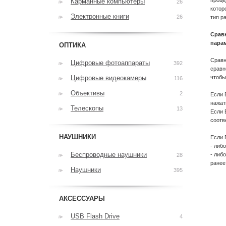
проце
Карманные компьютеры
26
котор
Электронные книги
26
тип р
Срав
пара
ОПТИКА
Сравн
Цифровые фотоаппараты
392
сравн
Цифровые видеокамеры
чтобы
116
Объективы
2
Если 
нажат
Телескопы
13
Если 
соотв
НАУШНИКИ
Если 
- либ
Беспроводные наушники
- либ
28
ранее
Наушники
395
АКСЕССУАРЫ
USB Flash Drive
4