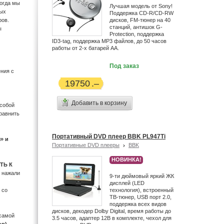
огда мы
Лучшая модель от Sony!
ных
Поддержка CD-R/CD-RW
ров.
дисков, FM-тюнер на 40
станций, антишок G-
ы
Protection, поддержка
ID3-tag, поддержка MP3 файлов, до 50 часов
работы от 2-х батарей АА.
Под заказ
ния с
19750
Добавить в корзину
 собой
сравнить
Портативный DVD плеер BBK PL947Ti
» и
Портативные DVD плееры
BBK
НОВИНКА!
ТЬ К
ы нажали
9-ти дюймовый яркий ЖК
дисплей (LED
 со
технология), встроенный
ТВ-тюнер, USB порт 2.0,
поддержка всех видов
дисков, декодер Dolby Digital, время работы до
 самой
3.5 часов, адаптер 12В в комплекте, чехол для