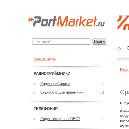
Найти
О
Акции и скидки
Глав
РАДИОПРИЁМНИКИ
Радиоприёмники
134
Ср
Сканирующие приёмники
11
О фу
ТЕЛЕФОНИЯ
Функц
проду
Радиотелефоны DECT
85
Воспо
однот