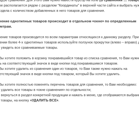
дуре сравнения. Для этого Вам нужно навести курсор на поле
(В сравнении … товар
ое располагается рядом с разделом “Координаты” в верхней части сайта и выбрать ну
аздела с количеством добавленных в него товаров для сравнения.
нение однотипных товаров происходит в отдельном «окне» по определенным
метрам.
ение товаров производится по всем параметрам относящихся к данному разделу. При
ении более 4-х однотипных товаров используйте ползунок прокрутки (влево – вправо) 
 увидеть все сравниваемые товары.
Вы хотите положить в корзину понравившийся товар из списка сравнения, то Вам нужн
ь на соответствующий значок в виде кнопки под понравившимся товаром.
Вы хотите удалить из сравнения один из товаров, то Вам также нужно нажать на
етствующий значок в виде кнопки под товаром, который Вы хотите удалить.
Вы хотите полностью поменять перечень товаров для сравнения, то Вам необходимо:
о удалить все товары в «окне сравнения» по отдельности;
о вернуться в раздел конкретной продукции и нажать в меню, где отображаются выбра
 товары, на кнопку
«УДАЛИТЬ ВСЕ»
.