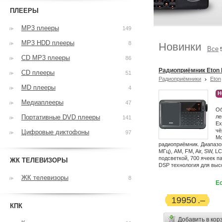
ПЛЕЕРЫ
MP3 плееры
149
MP3 HDD плееры
8
Новинки
Все
CD MP3 плееры
86
Радиоприёмник Eton E
CD плееры
51
Радиоприёмники
Eton
MD плееры
4
Н
Медиаплееры
47
Об
Портативные DVD плееры
ле
141
Ex
чё
Цифровые диктофоны
97
Мо
радиоприёмник. Диапазон
МГц), AM, FM, Air, SW, 
подсветкой, 700 ячеек п
ЖК ТЕЛЕВИЗОРЫ
DSP технология для выс
ЖК телевизоры
8
Ес
19950
КПК
Добавить в кор