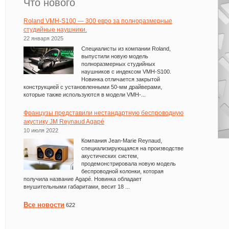
Что нового
Roland VMH-S100 — 300 евро за полноразмерные
студийные наушники.
22 января 2025
Специалисты из компании Roland,
выпустили новую модель
полноразмерных студийных
наушников с индексом VMH-S100.
Новинка отличается закрытой
конструкцией с установленными 50-мм драйверами,
которые также используются в модели VMH-...
Французы представили нестандартную беспроводную
акустику JM Reynaud Agapé
10 июля 2022
Компания Jean-Marie Reynaud,
специализирующаяся на производстве
акустических систем,
продемонстрировала новую модель
беспроводной колонки, которая
получила название Agapé. Новинка обладает
внушительными габаритами, весит 18 ...
Все новости
622