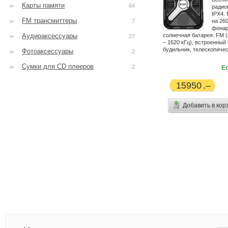
Карты памяти
64
радио
IPX4.
FM трансмиттеры
7
на 26
фонар
Аудиоаксессуары
солнечная батарея. FM (
27
– 1620 кГц), встроенный
будильник, телескопичес
Фотоаксессуары
2
Сумки для CD плееров
2
Ес
15950
Добавить в кор