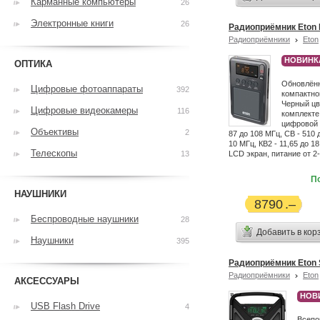
Карманные компьютеры
26
Электронные книги
26
Радиоприёмник Eton E
Радиоприёмники
Eton
НОВИНК
ОПТИКА
Обновлённ
Цифровые фотоаппараты
392
компактно
Черный цв
Цифровые видеокамеры
116
комплекте
цифровой 
Объективы
2
87 до 108 МГц, СВ - 510 д
10 МГц, КВ2 - 11,65 до 1
Телескопы
13
LCD экран, питание от 2
П
НАУШНИКИ
8790
Беспроводные наушники
28
Добавить в кор
Наушники
395
Радиоприёмник Eton 
Радиоприёмники
Eton
АКСЕССУАРЫ
НОВ
USB Flash Drive
4
Всепо