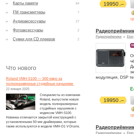
Карты памяти
19950
64
FM трансмиттеры
7
ср
Аудиоаксессуары
27
Фотоаксессуары
2
Радиоприёмник E
Радиоприёмники
Eton
Сумки для CD плееров
2
Н
О
ч
Д
Что нового
э
модуляция, DSP те
Roland VMH-S100 — 300 евро за
полноразмерные студийные наушники.
Е
22 января 2025
Специалисты из компании
19950
Roland, выпустили новую
модель полноразмерных
студийных наушников с
индексом VMH-S100.
ср
Новинка отличается закрытой конструкцией с
установленными 50-мм драйверами, которые
также используются в модели VMH-D1 V-Drums.
Радиоприёмник E
Радиоприёмники
Eton