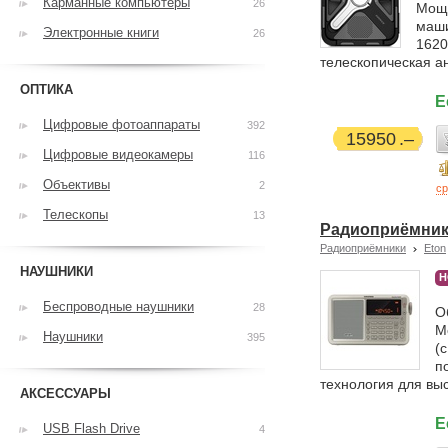
Карманные компьютеры
26
Мощн
маши
Электронные книги
26
1620
телескопическая а
ОПТИКА
Е
Цифровые фотоаппараты
392
15950
Цифровые видеокамеры
116
Объективы
2
ср
Телескопы
13
Радиоприёмник E
Радиоприёмники
Eton
НАУШНИКИ
Н
Беспроводные наушники
28
О
М
Наушники
395
(
п
технология для выс
АКСЕССУАРЫ
Е
USB Flash Drive
4