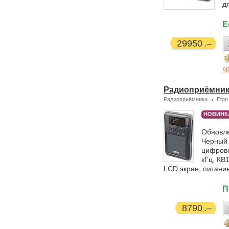
д
Е
29950
ср
Радиоприёмник E
Радиоприёмники
Eton
НОВИНК
Обновлё
Черный 
цифрово
кГц, КВ1
LCD экран, питание
П
8790