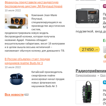
Французы представили нестандартную
Н
беспроводную акустику JM Reynaud Agapé
10 июля 2022
П
Компания Jean-Marie
B
Reynaud,
специализирующаяся на
Д
производстве акустических
М
систем,
подсветкой, вход дл
продемонстрировала новую модель
беспроводной колонки, которая получила
название Agapé. Новинка обладает
Е
внушительными габаритами, весит 18 килограмм
и в целом вышла весьма нетипичной –
27450
напоминает обычную колонку для домашнего ТВ.
В России объявлен старт продаж
ср
наушников realme Buds Air 3
10 июля 2022
Радиоприёмник E
Китайский производитель
Радиоприёмники
Eton
смартфонов realme
анонсировал начал продаж
Б
новых флагманских
наушников Buds Air 3
Н
Все новости
П
622
д
(