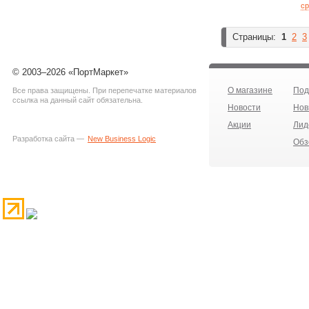
ср
Страницы:
1
2
3
© 2003–2026 «ПортМаркет»
О магазине
Под
Все права защищены. При перепечатке материалов
ссылка на данный сайт обязательна.
Новости
Нов
Акции
Лид
Разработка сайта —
New Business Logic
Обз