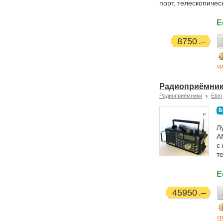
порт, телескопичес
Е
8750
ср
Радиоприёмник E
Радиоприёмники
Eton
Б
Л
A
с
т
Е
45950
ср