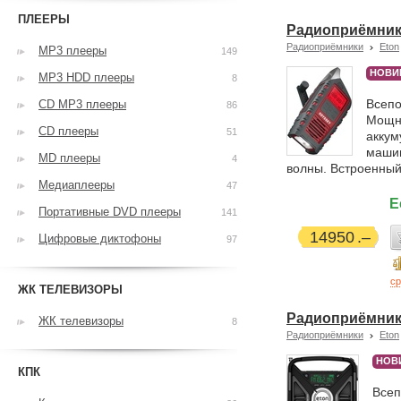
ПЛЕЕРЫ
Радиоприёмник
Радиоприёмники
Eton
MP3 плееры
149
НОВИ
MP3 HDD плееры
8
Всепо
CD MP3 плееры
86
Мощны
CD плееры
51
аккум
машин
MD плееры
4
волны. Встроенный 
Медиаплееры
47
Е
Портативные DVD плееры
141
14950
Цифровые диктофоны
97
ср
ЖК ТЕЛЕВИЗОРЫ
Радиоприёмник 
ЖК телевизоры
8
Радиоприёмники
Eton
НОВ
КПК
Всеп