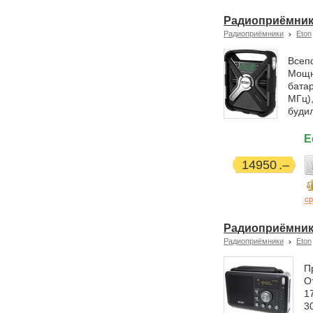
Радиоприёмник
Радиоприёмники
Eton
Всеп
Мощн
бата
МГц),
будил
Е
14950
ср
Радиоприёмник 
Радиоприёмники
Eton
П
О
1
3