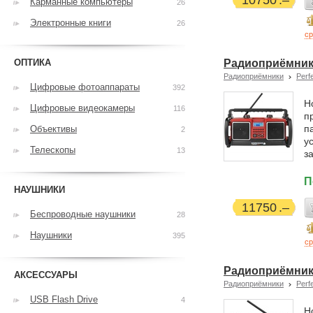
10750
Карманные компьютеры
26
Электронные книги
26
ср
ОПТИКА
Радиоприёмник 
Радиоприёмники
Perf
Цифровые фотоаппараты
392
Н
Цифровые видеокамеры
116
п
п
Объективы
2
у
Телескопы
13
з
П
НАУШНИКИ
11750
Беспроводные наушники
28
Наушники
395
ср
Радиоприёмник 
АКСЕССУАРЫ
Радиоприёмники
Perf
USB Flash Drive
4
Н