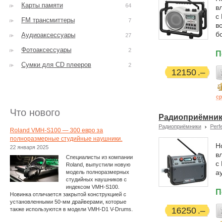
Карты памяти
64
в
с
FM трансмиттеры
7
в
б
Аудиоаксессуары
27
Фотоаксессуары
2
П
Сумки для CD плееров
2
12150
ср
Что нового
Радиоприёмник 
Радиоприёмники
Perf
Roland VMH-S100 — 300 евро за
полноразмерные студийные наушники.
Н
22 января 2025
в
Специалисты из компании
с
Roland, выпустили новую
а
модель полноразмерных
студийных наушников с
индексом VMH-S100.
П
Новинка отличается закрытой конструкцией с
установленными 50-мм драйверами, которые
16250
также используются в модели VMH-D1 V-Drums.