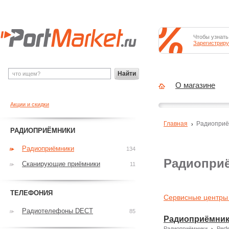
Чтобы узнать
Зарегистриру
Найти
О магазине
Акции и скидки
Главная
Радиоприё
РАДИОПРИЁМНИКИ
Радиоприёмники
134
Радиоприё
Сканирующие приёмники
11
ТЕЛЕФОНИЯ
Сервисные центры 
Радиотелефоны DECT
85
Радиоприёмник
Радиоприёмники
Perf