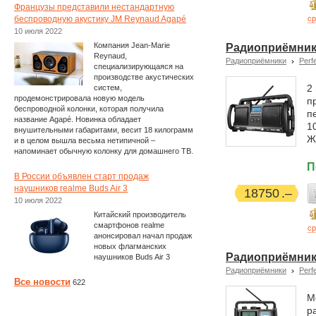
Французы представили нестандартную
беспроводную акустику JM Reynaud Agapé
ср
10 июля 2022
Компания Jean-Marie
Радиоприёмник 
Reynaud,
Радиоприёмники
Perf
специализирующаяся на
производстве акустических
2
систем,
продемонстрировала новую модель
п
беспроводной колонки, которая получила
п
название Agapé. Новинка обладает
1
внушительными габаритами, весит 18 килограмм
Ж
и в целом вышла весьма нетипичной –
напоминает обычную колонку для домашнего ТВ.
П
В России объявлен старт продаж
наушников realme Buds Air 3
18750
10 июля 2022
Китайский производитель
смартфонов realme
ср
анонсировал начал продаж
новых флагманских
Радиоприёмник 
наушников Buds Air 3
Радиоприёмники
Perf
Все новости
622
М
р