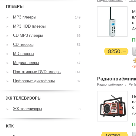
ПЛЕЕРЫ
М
в
MP3 плееры
149
с
MP3 HDD плееры
8
д
CD MP3 плееры
86
П
CD плееры
51
8250
MD плееры
4
Медиаплееры
47
ср
Портативные DVD плееры
141
Радиоприёмник 
Цифровые диктофоны
97
Радиоприёмники
Perf
Н
ЖК ТЕЛЕВИЗОРЫ
в
с
ЖК телевизоры
8
д
П
КПК