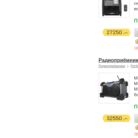
с
в
П
27250
ср
Радиоприёмник 
Радиоприёмники
Perf
М
М
М
б
П
32550
ср