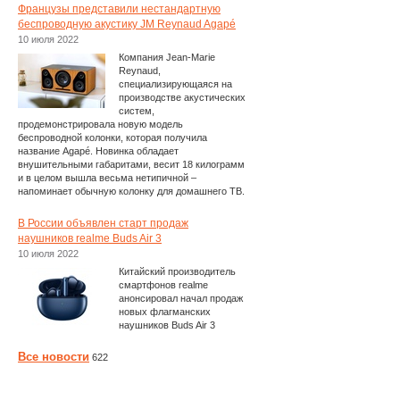
Французы представили нестандартную
беспроводную акустику JM Reynaud Agapé
10 июля 2022
Компания Jean-Marie
Reynaud,
специализирующаяся на
производстве акустических
систем,
продемонстрировала новую модель
беспроводной колонки, которая получила
название Agapé. Новинка обладает
внушительными габаритами, весит 18 килограмм
и в целом вышла весьма нетипичной –
напоминает обычную колонку для домашнего ТВ.
В России объявлен старт продаж
наушников realme Buds Air 3
10 июля 2022
Китайский производитель
смартфонов realme
анонсировал начал продаж
новых флагманских
наушников Buds Air 3
Все новости
622