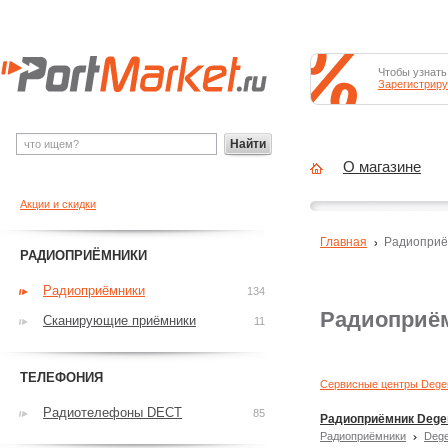
Чтобы узнать
Зарегистриру
Найти
О магазине
Акции и скидки
Главная
Радиоприё
РАДИОПРИЁМНИКИ
Радиоприёмники
134
Радиоприё
Сканирующие приёмники
11
ТЕЛЕФОНИЯ
Сервисные центры Dege
Радиотелефоны DECT
85
Радиоприёмник Dege
Радиоприёмники
Deg