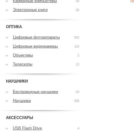
Карманные компьютеры
ср
26
Электронные книги
26
ОПТИКА
Цифровые фотоаппараты
392
Цифровые видеокамеры
116
Объективы
2
Телескопы
13
НАУШНИКИ
Беспроводные наушники
28
Наушники
395
АКСЕССУАРЫ
USB Flash Drive
4