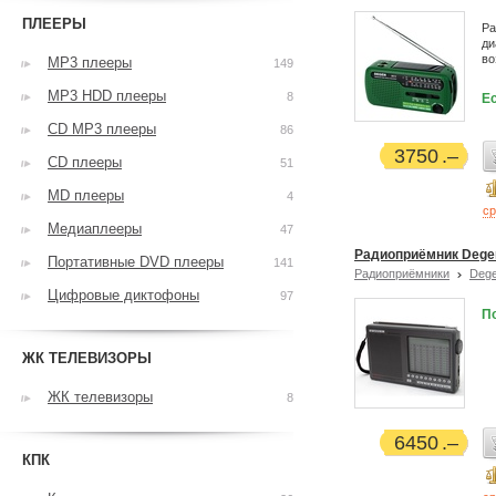
ПЛЕЕРЫ
Ра
ди
во
MP3 плееры
149
MP3 HDD плееры
8
Ес
CD MP3 плееры
86
3750
CD плееры
51
MD плееры
4
ср
Медиаплееры
47
Радиоприёмник Dege
Портативные DVD плееры
141
Радиоприёмники
Deg
Цифровые диктофоны
97
П
ЖК ТЕЛЕВИЗОРЫ
ЖК телевизоры
8
6450
КПК