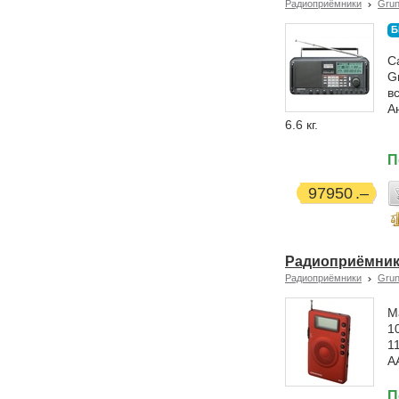
Радиоприёмники
Grun
Б
С
G
в
А
6.6 кг.
П
97950
Радиоприёмник 
Радиоприёмники
Grun
М
1
1
А
П