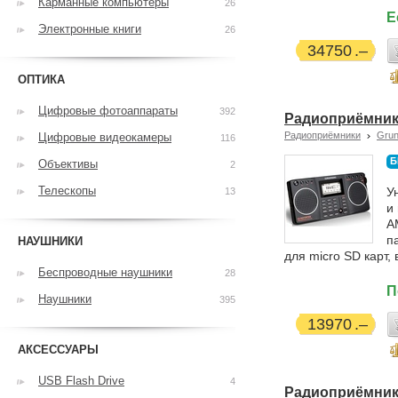
Карманные компьютеры
26
Е
Электронные книги
26
34750
ОПТИКА
Цифровые фотоаппараты
392
Радиоприёмник 
Радиоприёмники
Grun
Цифровые видеокамеры
116
Б
Объективы
2
Телескопы
У
13
и
A
п
НАУШНИКИ
для micro SD карт,
Беспроводные наушники
28
П
Наушники
395
13970
АКСЕССУАРЫ
USB Flash Drive
4
Радиоприёмник G