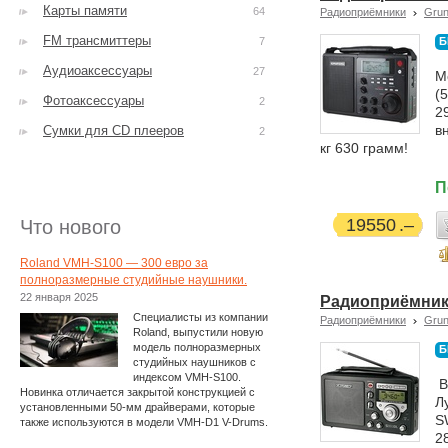
Карты памяти
64
Радиоприёмники
Grun
FM трансмиттеры
7
Б
Аудиоаксессуары
27
М
(
Фотоаксессуары
2
2
в
Сумки для CD плееров
2
кг 630 грамм!
П
19550
Что нового
Roland VMH-S100 — 300 евро за
полноразмерные студийные наушники.
22 января 2025
Радиоприёмник
Специалисты из компании
Радиоприёмники
Grun
Roland, выпустили новую
модель полноразмерных
Б
студийных наушников с
индексом VMH-S100.
В
Новинка отличается закрытой конструкцией с
Л
установленными 50-мм драйверами, которые
S
также используются в модели VMH-D1 V-Drums.
2