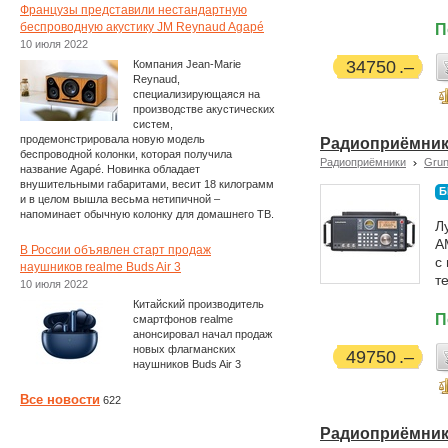
Французы представили нестандартную
беспроводную акустику JM Reynaud Agapé
П
10 июля 2022
34750
Компания Jean-Marie
Reynaud,
специализирующаяся на
производстве акустических
систем,
продемонстрировала новую модель
Радиоприёмник G
беспроводной колонки, которая получила
Радиоприёмники
Grun
название Agapé. Новинка обладает
внушительными габаритами, весит 18 килограмм
Б
и в целом вышла весьма нетипичной –
напоминает обычную колонку для домашнего ТВ.
Л
A
В России объявлен старт продаж
с
наушников realme Buds Air 3
т
10 июля 2022
Китайский производитель
П
смартфонов realme
анонсировал начал продаж
новых флагманских
49750
наушников Buds Air 3
Все новости
622
Радиоприёмник G