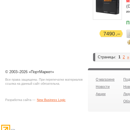
М
(
и
П
7490
Страницы:
1
2
»
© 2003–2026 «ПортМаркет»
О магазине
Под
Все права защищены. При перепечатке материалов
ссылка на данный сайт обязательна.
Новости
Нов
Акции
Лид
Разработка сайта —
New Business Logic
Обз