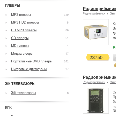
ПЛЕЕРЫ
Радиоприёмник 
Радиоприёмники
Grun
MP3 плееры
149
MP3 HDD плееры
8
К
В
CD MP3 плееры
86
д
м
CD плееры
51
MD плееры
4
Е
Медиаплееры
47
23750
Портативные DVD плееры
141
Цифровые диктофоны
97
Радиоприёмник 
Радиоприёмники
Grun
ЖК ТЕЛЕВИЗОРЫ
Э
ЖК телевизоры
8
П
б
п
КПК
R