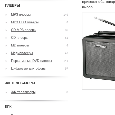
привезет оба това
ПЛЕЕРЫ
выбор.
MP3 плееры
149
MP3 HDD плееры
8
CD MP3 плееры
86
CD плееры
51
MD плееры
4
Медиаплееры
47
Портативные DVD плееры
141
Цифровые диктофоны
97
ЖК ТЕЛЕВИЗОРЫ
ЖК телевизоры
8
КПК