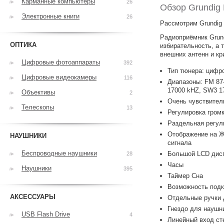
Карманные компьютеры
26
Обзор Grundig
Электронные книги
26
Рассмотрим Grundig
Радиоприёмник Grun
ОПТИКА
избирательность, а 
внешних антенн и кр
Цифровые фотоаппараты
392
Тип тюнера: цифр
Цифровые видеокамеры
116
Диапазоны: FM 87
17000 kHZ, SW3 1
Объективы
2
Очень чувствитель
Телескопы
13
Регулировка гром
Раздельная регул
Отображение на ЖК
НАУШНИКИ
сигнала
Беспроводные наушники
Большой LCD дисп
28
Часы
Наушники
395
Таймер Сна
Возможность под
АКСЕССУАРЫ
Отдельные ручки 
Гнездо для наушни
USB Flash Drive
4
Линейный вход ст