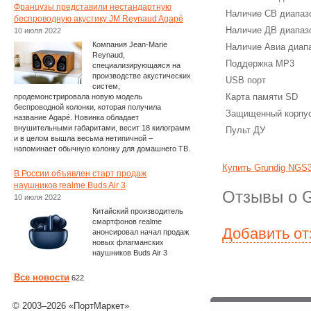
Французы представили нестандартную
Наличие СВ диапаз
беспроводную акустику JM Reynaud Agapé
Наличие ДВ диапаз
10 июля 2022
Компания Jean-Marie
Наличие Авиа диап
Reynaud,
Поддержка MP3
специализирующаяся на
производстве акустических
USB порт
систем,
Карта памяти SD
продемонстрировала новую модель
беспроводной колонки, которая получила
Защищенный корпу
название Agapé. Новинка обладает
внушительными габаритами, весит 18 килограмм
Пульт ДУ
и в целом вышла весьма нетипичной –
напоминает обычную колонку для домашнего ТВ.
Купить Grundig NGS
В России объявлен старт продаж
наушников realme Buds Air 3
Отзывы о 
10 июля 2022
Китайский производитель
смартфонов realme
Добавить о
анонсировал начал продаж
новых флагманских
наушников Buds Air 3
Все новости
622
© 2003–2026 «ПортМаркет»