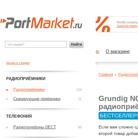
Чтобы узнать
Зарегистриру
Найти
О магазине
Акции и скидки
Главная
Радиоприё
РАДИОПРИЁМНИКИ
Радиоприёмники
134
Grundig N
Сканирующие приёмники
11
радиопри
БЕСТСЕЛЛЕР
ТЕЛЕФОНИЯ
Если вам сложно с
Радиотелефоны DECT
85
второй товар добав