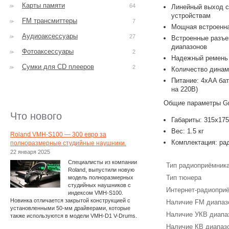
Карты памяти
64
Линейный выход с
устройствам
FM трансмиттеры
7
Мощная встроенна
Аудиоаксессуары
27
Встроенные разъе
диапазонов
Фотоаксессуары
2
Надежный ремень 
Сумки для CD плееров
2
Количество динам
Питание: 4xAA бат
на 220В)
Общие параметры Gr
Что нового
Габариты: 315x17
Вес: 1.5 кг
Roland VMH-S100 — 300 евро за
Комплектация: рад
полноразмерные студийные наушники.
22 января 2025
Специалисты из компании
Тип радиоприёмник
Roland, выпустили новую
Тип тюнера
модель полноразмерных
студийных наушников с
Интернет-радиопри
индексом VMH-S100.
Новинка отличается закрытой конструкцией с
Наличие FM диапаз
установленными 50-мм драйверами, которые
Наличие УКВ диапа
также используются в модели VMH-D1 V-Drums.
Наличие КВ диапаз