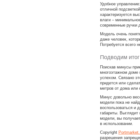
Удобное управление
отличной подсветкой
характеризуется выс
влаги – минимально
современные ручки 
Модель очень понят
даже человек, котор
Потребуется всего н
Подводим итог
Поискав минусы прие
многоэтажном доме 
успехом. Связано эт
придется или сделат
метров от дома или о
Минус довольно вес
модели пока не най
воспользоваться и д
габариты. Выглядит 
модели, вы получае
в использовании.
Copyright
Portmarket
разрешения запреще