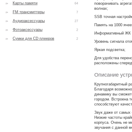
Карты памяти
поворачивать агрега
64
волнах;
FM трансмиттеры
7
SSB точная настройк
Аудиоаксессуары
27
Память на 1000 ячее
Фотоаксессуары
2
Информативный ЖК 
Сумки для CD плееров
2
Уровень сигнала от
Яркая подсветка;
Для удобства перено
расположены спереди
Описание устр
Крупногабаритный р
Благодаря возможно
динамику вы сможет
городом. Встроена т
способствуют качес
Звук даже от самых
Низкие частоты край
корпуса. Очень не 
звучания с данной 