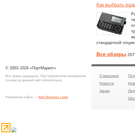
Как выбрать рад
Р
т
п
т
ж
стандартной опцие
Все обзоры
207
© 2003–2026 «ПортМаркет»
О магазине
Под
Все права защищены. При перепечатке материалов
ссылка на данный сайт обязательна.
Новости
Нов
Акции
Лид
Разработка сайта —
New Business Logic
Обз