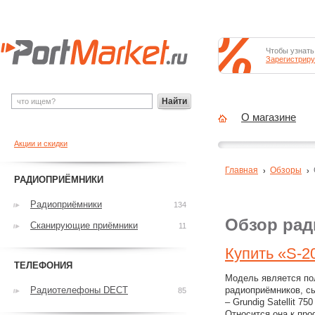
Чтобы узнать
Зарегистриру
Найти
О магазине
Акции и скидки
Главная
Обзоры
РАДИОПРИЁМНИКИ
Радиоприёмники
134
Обзор рад
Сканирующие приёмники
11
Купить «S-2
ТЕЛЕФОНИЯ
Модель является по
Радиотелефоны DECT
радиоприёмников, с
85
– Grundig Satellit 750
Относится она к пр