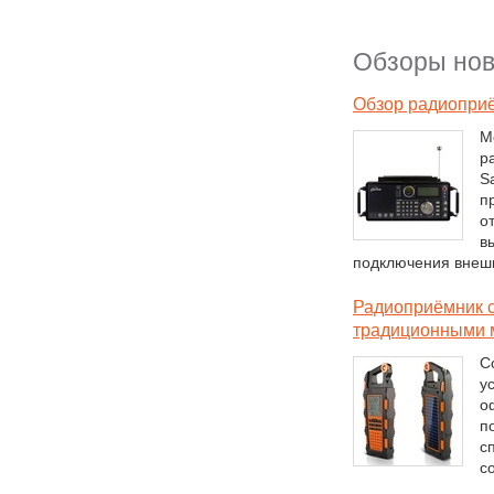
Обзоры нов
Обзор радиоприё
М
р
Sa
п
о
в
подключения внешн
Радиоприёмник с
традиционными 
С
у
о
п
с
с