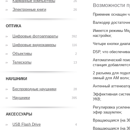
Карманные компьютеры
26
Возможности п
Электронные книги
26
Приемник оснащен ч
Валкодер достаточно
ОПТИКА
Имеется режимы Мед
настройки;
Цифровые фотоаппараты
392
Четыре кнопки диапа
Цифровые видеокамеры
116
DSP, что обеспечив
Объективы
2
Автоматический поис
Телескопы
13
станция добавляется
2 разъема для подк
омный для AM волн;
НАУШНИКИ
Антенный аттенюатор 
Беспроводные наушники
28
Эффективная систем
Наушники
395
УКВ;
Регулировка усилени
эфир зашумлен;
АКСЕССУАРЫ
Вращающаяся (на 360
USB Flash Drive
4
Вращающаяся (на 36