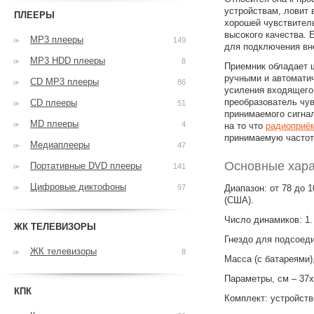
устройствам, ловит 
ПЛЕЕРЫ
хорошей чувствител
высокого качества. 
MP3 плееры
149
для подключения вн
MP3 HDD плееры
8
Приемник обладает 
ручными и автомати
CD MP3 плееры
86
усиления входящего 
преобразователь чу
CD плееры
51
принимаемого сигна
MD плееры
4
на то что
радиоприём
принимаемую частот
Медиаплееры
47
Основные хара
Портативные DVD плееры
141
Цифровые диктофоны
97
Диапазон: от 78 до 1
(США).
Число динамиков: 1.
ЖК ТЕЛЕВИЗОРЫ
Гнездо для подсоеди
ЖК телевизоры
8
Масса (с батареями)
Параметры, см – 37
КПК
Комплект: устройств