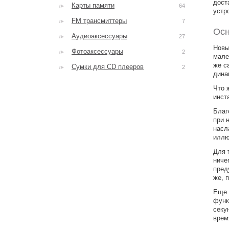
дост
Карты памяти
64
устр
FM трансмиттеры
7
Осн
Аудиоаксессуары
27
Новы
Фотоаксессуары
2
мале
же с
Сумки для CD плееров
2
дина
Что 
инст
Благ
при 
насл
иллю
Для 
ниче
пред
же, 
Еще 
функ
секу
врем