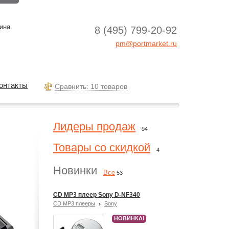
ина
8 (495) 799-20-92
pm@portmarket.ru
онтакты
Cравнить: 10 товаров
Лидеры продаж
94
Товары со скидкой
4
Новинки
Все
53
CD MP3 плеер Sony D-NF340
CD MP3 плееры
Sony
НОВИНКА!