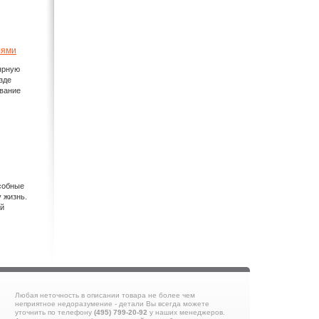
лями
ярную
зде
ивание
особные
 жизнь.
ей
Любая неточность в описании товара не более чем
неприятное недоразумение - детали Вы всегда можете
уточнить по телефону
(495) 799-20-92
у наших менеджеров.