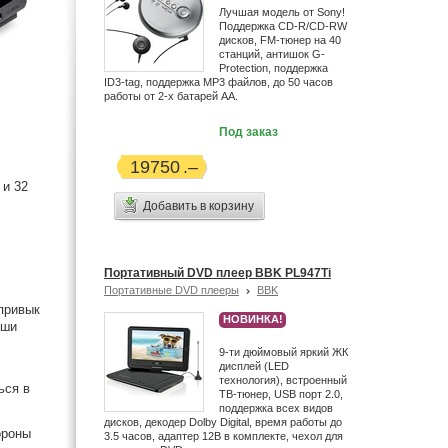
Лучшая модель от Sony!
Поддержка CD-R/CD-RW
дисков, FM-тюнер на 40
станций, антишок G-
Protection, поддержка
ID3-tag, поддержка MP3 файлов, до 50 часов
работы от 2-х батарей АА.
Под заказ
19750
 и 32
Добавить в корзину
Портативный DVD плеер BBK PL947Ti
Портативные DVD плееры
BBK
 привык
НОВИНКА!
уши
9-ти дюймовый яркий ЖК
дисплей (LED
технология), встроенный
ься в
ТВ-тюнер, USB порт 2.0,
поддержка всех видов
дисков, декодер Dolby Digital, время работы до
ороны
3.5 часов, адаптер 12В в комплекте, чехол для