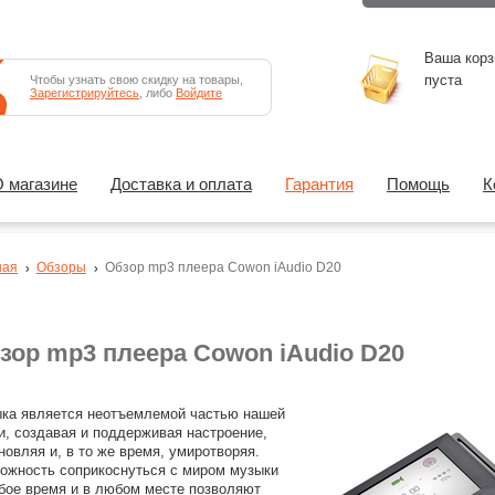
Ваша корз
пуста
Чтобы узнать свою скидку на товары,
Зарегистрируйтесь
, либо
Войдите
 магазине
Доставка и оплата
Гарантия
Помощь
К
ная
Обзоры
Обзор mp3 плеера Cowon iAudio D20
зор mp3 плеера Cowon iAudio D20
ка является неотъемлемой частью нашей
и, создавая и поддерживая настроение,
новляя и, в то же время, умиротворяя.
ожность соприкоснуться с миром музыки
бое время и в любом месте позволяют