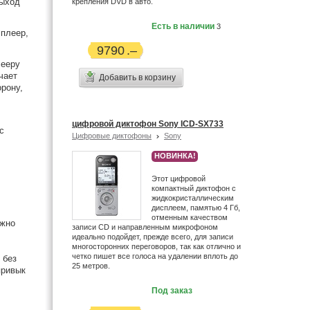
выход
крепления DVD в авто.
Есть в наличии
3
 плеер,
9790
лееру
чает
Добавить в корзину
орону,
цифровой диктофон Sony ICD-SX733
с
Цифровые диктофоны
Sony
НОВИНКА!
Этот цифровой
компактный диктофон с
жидкокристаллическим
дисплеем, памятью 4 Гб,
отменным качеством
ожно
записи CD и направленным микрофоном
идеально подойдет, прежде всего, для записи
многосторонних переговоров, так как отлично и
четко пишет все голоса на удалении вплоть до
 без
25 метров.
привык
Под заказ