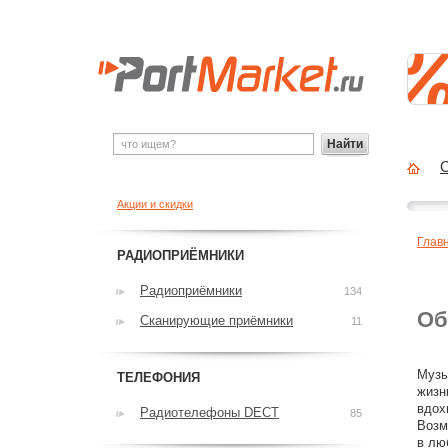
Найти
О
Акции и скидки
Глав
РАДИОПРИЁМНИКИ
Радиоприёмники
134
Об
Сканирующие приёмники
11
Музы
ТЕЛЕФОНИЯ
жизн
вдох
Радиотелефоны DECT
85
Возм
в лю