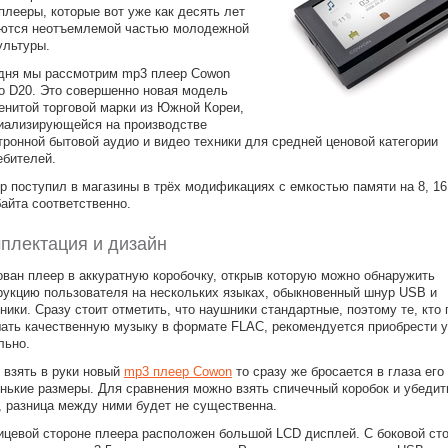
плееры, которые вот уже как десять лет
ются неотъемлемой частью молодежной
ультуры.
дня мы рассмотрим mp3 плеер Cowon
io D20. Это совершенно новая модель
енитой торговой марки из Южной Кореи,
иализирующейся на производстве
тронной бытовой аудио и видео техники для средней ценовой категории
ебителей.
р поступил в магазины в трёх модификациях с емкостью памяти на 8, 16
байта соответственно.
плектация и дизайн
ован плеер в аккуратную коробочку, открыв которую можно обнаружить
рукцию пользователя на нескольких языках, обыкновенный шнур USB и
ники. Сразу стоит отметить, что наушники стандартные, поэтому те, кто
ать качественную музыку в формате FLAC, рекомендуется приобрести 
льно.
 взять в руки новый
mp3 плеер Cowon
то сразу же бросается в глаза его
нькие размеры. Для сравнения можно взять спичечный коробок и убедит
, разница между ними будет не существенна.
ицевой стороне плеера расположен большой LCD дисплей. С боковой ст