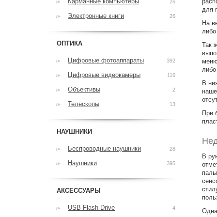
Карманные компьютеры
расп
26
для 
Электронные книги
26
На в
либо
ОПТИКА
Так 
выпо
Цифровые фотоаппараты
392
меню
либо
Цифровые видеокамеры
116
В ни
Объективы
2
наше
отсу
Телескопы
13
При 
плас
НАУШНИКИ
Нед
Беспроводные наушники
28
В ру
Наушники
395
отме
паль
сенс
стил
АКСЕССУАРЫ
поль
USB Flash Drive
4
Одна