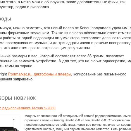
мо этого, в меню можно обнаружить такие дополнительные фичи, как
кулятор, радио и рисовалка.
воды
мируя, можно отметить, что новый плеер от Ковон получился удачным, 
шим фирменным звучанием. Так же из плюсов обязательно стоит отметит
я работы от одной подзарядки аккумулятора составляет девяносто часо
ме прослушивания музыки, и до тринадцати часов в режиме воспроизве
о, что является просто потрясающим результатом.
нькие размеры и вес, который составляет всего 86 грамм, позволяет
ршенно не замечать устройство. А для тех, кто не любит однообразие, 
ть темы на экране.
right
Portmarket.ru, диктофоны и плееры
, копирование без письменного
ешения запрещено.
зоры новинок
р радиоприёмника Tecsun S-2000
Модель является полной официальной копией радиоприёмников, сыс
огромную славу – Grundig Satellit 750 и Eton Satellit 750. Относится она 
профессиональным устройствам, ловит все волны, отличается хорош
чувствительностью, мощным звуком высокого качества. Есть различ