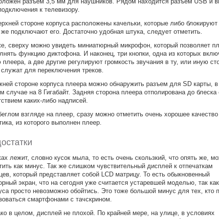
оложен разъем 3,5 мм для наушников. Рядом находится разъем USB и 
подключения к телевизору.
ерхней стороне корпуса расположены качельки, которые либо блокируют
 же подключают его. Достаточно удобная штука, следует отметить.
же, сверху можно увидеть миниатюрный микрофон, который позволяет п
лнять функцию диктофона. И наконец, три кнопки, одна из которых вклю
 плеера, а две другие регулируют громкость звучания в ту, или иную ст
 служат для переключения треков.
жней стороне корпуса плеера можно обнаружить разъем для SD карты, в
м случае на 8 Гигабайт. Задняя сторона плеера отполирована до блеска 
тствием каких-либо надписей.
беглом взгляде на плеер, сразу можно отметить очень хорошее качество
тика, из которого выполнен плеер.
остатки
ках лежит, словно кусок мыла, то есть очень скользкий, что опять же, м
тить как минус. Так же слишком чувствительный дисплей к отпечаткам
цев, который представляет собой LCD матрицу. То есть обыкновенный
орный экран, что на сегодня уже считается устаревшей моделью, так как
уса просто невозможно обойтись. Это тоже большой минус для тех, кто 
зоваться смартфонами с тачскрином.
ко в целом, дисплей не плохой. По крайней мере, на улице, в условиях