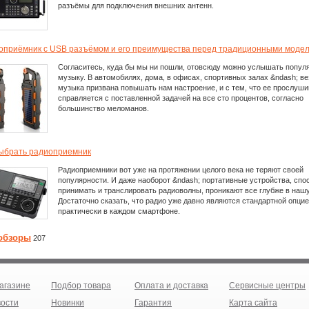
разъёмы для подключения внешних антенн.
оприёмник с USB разъёмом и его преимущества перед традиционными моде
Согласитесь, куда бы мы ни пошли, отовсюду можно услышать попул
музыку. В автомобилях, дома, в офисах, спортивных залах &ndash; ве
музыка призвана повышать нам настроение, и с тем, что ее прослуш
справляется с поставленной задачей на все сто процентов, согласно
большинство меломанов.
выбрать радиоприемник
Радиоприемники вот уже на протяжении целого века не теряют своей
популярности. И даже наоборот &ndash; портативные устройства, сп
принимать и транслировать радиоволны, проникают все глубже в нашу
Достаточно сказать, что радио уже давно являются стандартной опци
практически в каждом смартфоне.
обзоры
207
агазине
Подбор товара
Оплата и доставка
Сервисные центры
ости
Новинки
Гарантия
Карта сайта