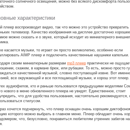
аточного солнечного освещения, можно без всякого дискомфорта пользо
ойством.
овные характеристики
й плеер воспроизводит видео, так что можно это устройство превратить
ньких телевизор. Качество изображения на дисплее достаточно хорошее
амое можно сказать и о звуке, который исходит из миниатюрного внешне
мика.
же касается музыки, то играет он просто великолепно, особенно если
аллировать AIMP плеер и подключить качественные наушники капельки.
одаря своим миниатюрным размерам
mp3 плеер
практически не ощущае
ношении, скажем, в кармане брюк, или рубашки. То есть, можно просто г
аждаться качественной музыкой, словно поступающей извне. Вот именно
зией, все окружающей и все поглощающей музыки, и хорош этот плеер.
тех аудиофилов, кто и раньше пользовался предыдущими моделями Co
го нового в меню обновленного плеера не увидят. Единственное, стоит
упредить, что для удобства пользования, настоятельно рекомендуется, 
пользоваться стилусом.
раз хочется подчеркнуть, что плеер оснащен очень хорошим диктофоно
цию которого можно выбрать в главном меню. Плеер обладает очень хо
ндомером, что, безусловно, понравиться любителям утренних забегов на
я.