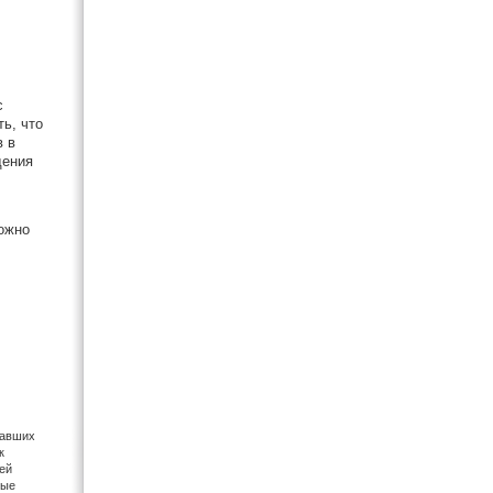
с
ь, что
в в
дения
можно
кавших
к
ей
ные