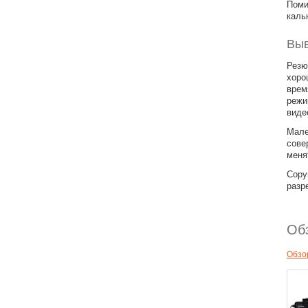
Поми
каль
Вы
Резю
хоро
врем
режи
виде
Мале
сове
меня
Copy
разр
Об
Обзо