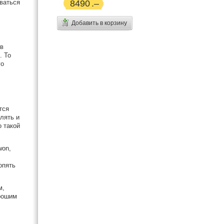
ваться
8490
Добавить в корзину
 в
. То
го
тся
улять и
 такой
won,
опять
м,
рошим