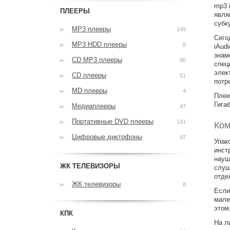
mp3 
ПЛЕЕРЫ
явля
субк
MP3 плееры
149
Сего
MP3 HDD плееры
8
iAud
знам
CD MP3 плееры
86
спец
элек
CD плееры
51
потр
MD плееры
4
Плее
Гига
Медиаплееры
47
Портативные DVD плееры
141
Ком
Цифровые диктофоны
97
Упак
инст
науш
ЖК ТЕЛЕВИЗОРЫ
слуш
отде
ЖК телевизоры
8
Если
мале
этом
КПК
На л