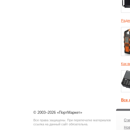
Ради
Как 
Все 
© 2003–2026 «ПортМаркет»
О м
Все права защищены. При перепечатке материалов
ссылка на данный сайт обязательна.
Нов