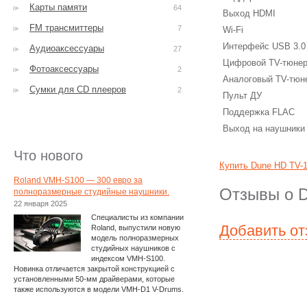
Карты памяти
64
Выход HDMI
FM трансмиттеры
7
Wi-Fi
Интерфейс USB 3.0
Аудиоаксессуары
27
Цифровой TV-тюне
Фотоаксессуары
2
Аналоговый TV-тюн
Сумки для CD плееров
2
Пульт ДУ
Поддержка FLAC
Выход на наушники
Что нового
Купить Dune HD TV-
Roland VMH-S100 — 300 евро за
Отзывы о 
полноразмерные студийные наушники.
22 января 2025
Специалисты из компании
Добавить о
Roland, выпустили новую
модель полноразмерных
студийных наушников с
индексом VMH-S100.
Новинка отличается закрытой конструкцией с
установленными 50-мм драйверами, которые
также используются в модели VMH-D1 V-Drums.