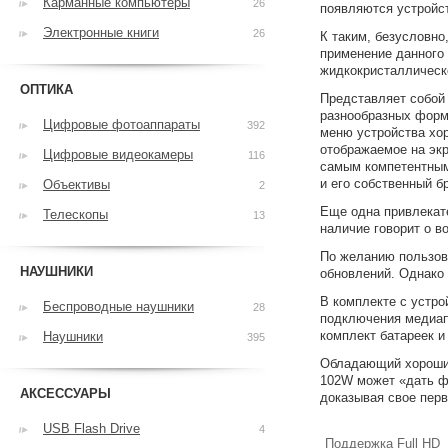
Карманные компьютеры
26
появляются устройс
Электронные книги
26
К таким, безусловн
применение данного
жидкокристаллическ
ОПТИКА
Представляет собой
разнообразных форм
Цифровые фотоаппараты
392
меню устройства хо
отображаемое на эк
Цифровые видеокамеры
116
самым компетентным
и его собственный б
Объективы
2
Еще одна привлекат
Телескопы
13
наличие говорит о в
По желанию пользова
НАУШНИКИ
обновлений. Однако
В комплекте с устро
Беспроводные наушники
28
подключения медиапл
комплект батареек и 
Наушники
395
Обладающий хорошим
102W может «дать ф
АКСЕССУАРЫ
доказывая свое перв
USB Flash Drive
4
Поддержка Full HD