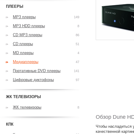
ПЛЕЕРЫ
MP3 плееры
149
MP3 HDD плееры
8
CD MP3 плееры
86
CD плееры
51
MD плееры
4
Медиаплееры
47
Портативные DVD плееры
141
Цифровые диктофоны
97
ЖК ТЕЛЕВИЗОРЫ
ЖК телевизоры
8
Обзор Dune H
КПК
Чтобы насладиться 
качественной картин