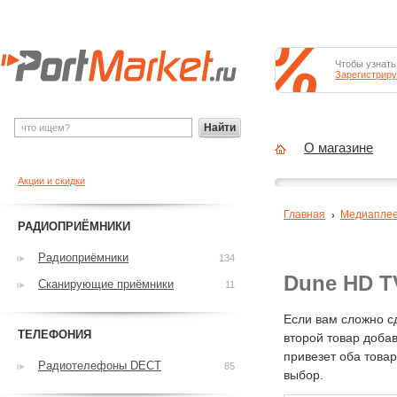
Чтобы узнать
Зарегистриру
Найти
О магазине
Акции и скидки
Главная
Медиапле
РАДИОПРИЁМНИКИ
Радиоприёмники
134
Dune HD T
Сканирующие приёмники
11
Если вам сложно с
ТЕЛЕФОНИЯ
второй товар добав
привезет оба това
Радиотелефоны DECT
85
выбор.