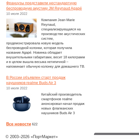
Французы представили нестандартную
беспроводную акустику JM Reynaud Agapé
10 июля 2022
Компания Jean-Marie
Reynaud,
специализирующаяся на
производстве акустических
систем,
продемонстрировала новую модель
беспроводной колонки, которая получила
название Agapé. Новинка обладает
внушительными габаритами, весит 18 килограмм
и в целом вышла весьма нетипичной –
напоминает обычную колонку для домашнего ТВ.
В России объявлен старт продаж
наушников realme Buds Air 3
10 июля 2022
Китайский производитель
смартфонов realme
анонсировал начал продаж
новых флагманских
наушников Buds Air 3
Все новости
622
© 2003–2026 «ПортМаркет»