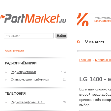
Чтобы узнать
Зарегистриру
Найти
О магазине
Акции и скидки
Главная
Мобильны
РАДИОПРИЁМНИКИ
Радиоприёмники
134
LG 1400 -
Сканирующие приёмники
11
Если вам сложно с
ТЕЛЕФОНИЯ
второй товар добав
привезет оба това
Радиотелефоны DECT
85
выбор.