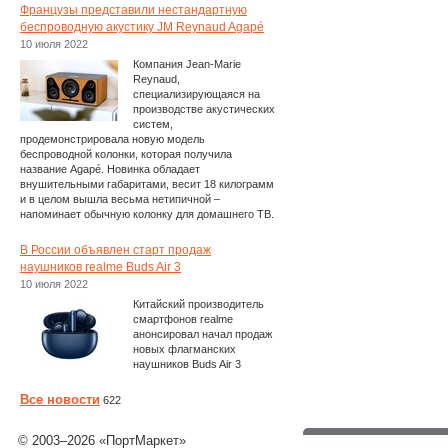
Французы представили нестандартную
беспроводную акустику JM Reynaud Agapé
10 июля 2022
Компания Jean-Marie
Reynaud,
специализирующаяся на
производстве акустических
систем,
продемонстрировала новую модель
беспроводной колонки, которая получила
название Agapé. Новинка обладает
внушительными габаритами, весит 18 килограмм
и в целом вышла весьма нетипичной –
напоминает обычную колонку для домашнего ТВ.
В России объявлен старт продаж
наушников realme Buds Air 3
10 июля 2022
Китайский производитель
смартфонов realme
анонсировал начал продаж
новых флагманских
наушников Buds Air 3
Все новости
622
© 2003–2026 «ПортМаркет»