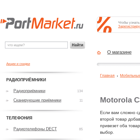
Чтобы узнать
Зарегистриру
Найти
О магазине
Акции и скидки
Главная
Мобильны
РАДИОПРИЁМНИКИ
Радиоприёмники
134
Motorola 
Сканирующие приёмники
11
Если вам сложно с
ТЕЛЕФОНИЯ
второй товар добав
привезет оба това
Радиотелефоны DECT
85
выбор.