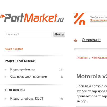
Чтобы узнать
Зарегистриру
Найти
О магазине
Акции и скидки
Главная
Мобильны
РАДИОПРИЁМНИКИ
Радиоприёмники
134
Motorola 
Сканирующие приёмники
11
Если вам сложно с
ТЕЛЕФОНИЯ
второй товар добав
привезет оба това
Радиотелефоны DECT
85
выбор.