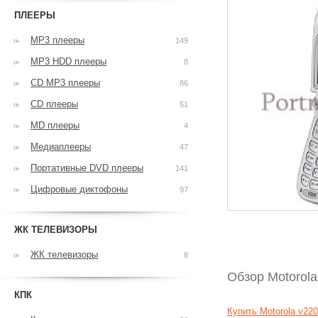
ПЛЕЕРЫ
MP3 плееры
149
MP3 HDD плееры
8
CD MP3 плееры
86
CD плееры
51
MD плееры
4
Медиаплееры
47
Портативные DVD плееры
141
Цифровые диктофоны
97
ЖК ТЕЛЕВИЗОРЫ
ЖК телевизоры
8
Обзор Motorola
КПК
Купить Motorola v22