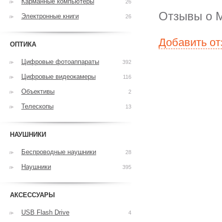
Карманные компьютеры
26
Отзывы о M
Электронные книги
26
Добавить о
ОПТИКА
Цифровые фотоаппараты
392
Цифровые видеокамеры
116
Объективы
2
Телескопы
13
НАУШНИКИ
Беспроводные наушники
28
Наушники
395
АКСЕССУАРЫ
USB Flash Drive
4