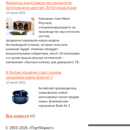
Французы представили нестандартную
беспроводную акустику JM Reynaud Agapé
10 июля 2022
Компания Jean-Marie
Reynaud,
специализирующаяся на
производстве акустических
систем,
продемонстрировала новую модель
беспроводной колонки, которая получила
название Agapé. Новинка обладает
внушительными габаритами, весит 18 килограмм
и в целом вышла весьма нетипичной –
напоминает обычную колонку для домашнего ТВ.
В России объявлен старт продаж
наушников realme Buds Air 3
10 июля 2022
Китайский производитель
смартфонов realme
анонсировал начал продаж
новых флагманских
наушников Buds Air 3
Все новости
622
© 2003–2026 «ПортМаркет»