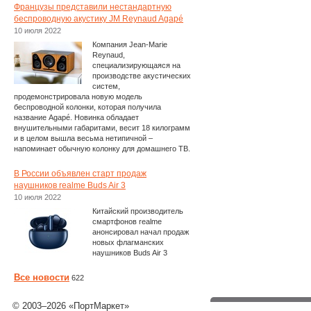
Французы представили нестандартную
беспроводную акустику JM Reynaud Agapé
10 июля 2022
Компания Jean-Marie
Reynaud,
специализирующаяся на
производстве акустических
систем,
продемонстрировала новую модель
беспроводной колонки, которая получила
название Agapé. Новинка обладает
внушительными габаритами, весит 18 килограмм
и в целом вышла весьма нетипичной –
напоминает обычную колонку для домашнего ТВ.
В России объявлен старт продаж
наушников realme Buds Air 3
10 июля 2022
Китайский производитель
смартфонов realme
анонсировал начал продаж
новых флагманских
наушников Buds Air 3
Все новости
622
© 2003–2026 «ПортМаркет»