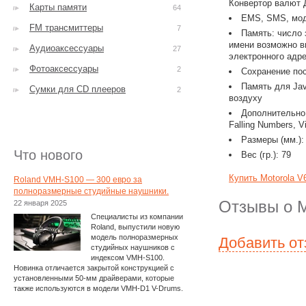
Конвертор валют 
Карты памяти
64
EMS, SMS, моде
FM трансмиттеры
7
Память: число 
имени возможно в
Аудиоаксессуары
27
электронного адр
Фотоаксессуары
2
Сохранение пос
Память для Jav
Сумки для CD плееров
2
воздуху
Дополнительно: 
Falling Numbers, 
Размеры (мм.):
Что нового
Вес (гр.): 79
Купить Motorola V
Roland VMH-S100 — 300 евро за
полноразмерные студийные наушники.
Отзывы о M
22 января 2025
Специалисты из компании
Roland, выпустили новую
модель полноразмерных
Добавить о
студийных наушников с
индексом VMH-S100.
Новинка отличается закрытой конструкцией с
установленными 50-мм драйверами, которые
также используются в модели VMH-D1 V-Drums.