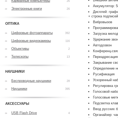
Внешняя антен
Карманные компьютеры
26
Аккумулятор: 5
Электронные книги
26
Дисплей: графи
+ строка подписе
Вибровызов
ОПТИКА
Программирова
Цифровые фотоаппараты
392
Загрузка мело
Удержание зво
Цифровые видеокамеры
116
Автодозвон
Объективы
2
Конференц-свя
Телескопы
Переадресация
13
Закрывание св
Определение н
НАУШНИКИ
Русификация
Ускоренный на
Беспроводные наушники
28
Регулировка гр
Наушники
395
Голосовой наб
Голосовые метк
Подсветка кла
АКСЕССУАРЫ
Ввод русских б
USB Flash Drive
4
Органайзер: ч