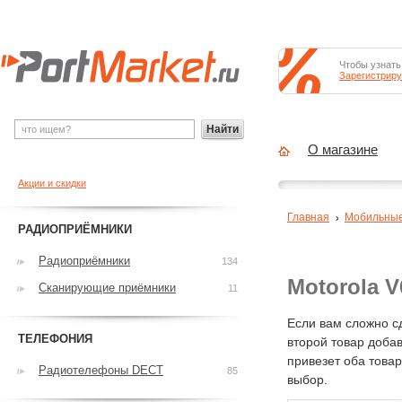
Чтобы узнать
Зарегистриру
Найти
О магазине
Акции и скидки
Главная
Мобильны
РАДИОПРИЁМНИКИ
Радиоприёмники
134
Motorola 
Сканирующие приёмники
11
Если вам сложно с
ТЕЛЕФОНИЯ
второй товар добав
привезет оба това
Радиотелефоны DECT
85
выбор.