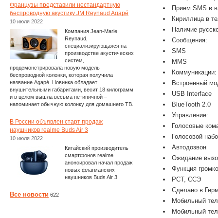
Французы представили нестандартную
Прием SMS в в
беспроводную акустику JM Reynaud Agapé
Кириллица в т
10 июля 2022
Наличие русско
Компания Jean-Marie
Reynaud,
Сообщения:
специализирующаяся на
SMS
производстве акустических
систем,
MMS
продемонстрировала новую модель
Коммуникации:
беспроводной колонки, которая получила
название Agapé. Новинка обладает
Встроенный мод
внушительными габаритами, весит 18 килограмм
USB Interface
и в целом вышла весьма нетипичной –
BlueTooth 2.0
напоминает обычную колонку для домашнего ТВ.
Управление:
В России объявлен старт продаж
Голосовые ком
наушников realme Buds Air 3
Голосовой наб
10 июля 2022
Автодозвон
Китайский производитель
смартфонов realme
Ожидание вызо
анонсировал начал продаж
Функция громко
новых флагманских
наушников Buds Air 3
РСТ, ССЭ
Сделано в Гер
Все новости
622
Мобильный теле
Мобильный теле