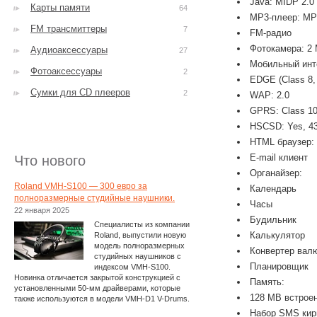
Java: MIDP 2.0
Карты памяти
64
MP3-плеер: MP
FM трансмиттеры
7
FM-радио
Фотокамера: 2 
Аудиоаксессуары
27
Мобильный инт
Фотоаксессуары
2
EDGE (Class 8,
Сумки для CD плееров
2
WAP: 2.0
GPRS: Class 10 
HSCSD: Yes, 43
HTML браузер:
E-mail клиент
Что нового
Органайзер:
Roland VMH-S100 — 300 евро за
Календарь
полноразмерные студийные наушники.
Часы
22 января 2025
Будильник
Специалисты из компании
Калькулятор
Roland, выпустили новую
модель полноразмерных
Конвертер вал
студийных наушников с
Планировщик
индексом VMH-S100.
Новинка отличается закрытой конструкцией с
Память:
установленными 50-мм драйверами, которые
128 MB встрое
также используются в модели VMH-D1 V-Drums.
Набор SMS кир