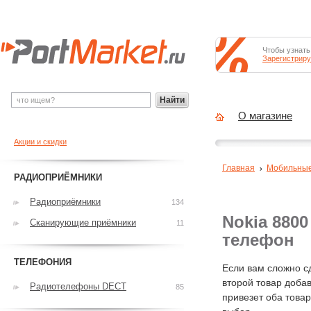
Чтобы узнать
Зарегистриру
Найти
О магазине
Акции и скидки
Главная
Мобильны
РАДИОПРИЁМНИКИ
Радиоприёмники
134
Nokia 8800
Сканирующие приёмники
11
телефон
ТЕЛЕФОНИЯ
Если вам сложно с
второй товар добав
Радиотелефоны DECT
85
привезет оба това