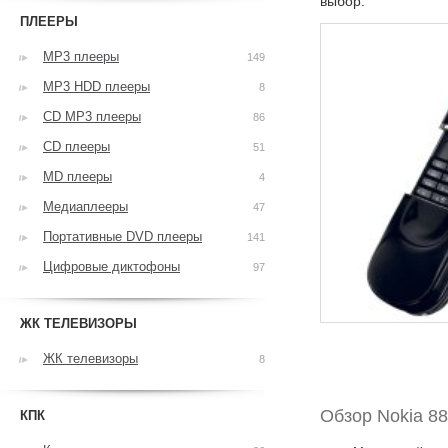
выбор.
ПЛЕЕРЫ
MP3 плееры
149
MP3 HDD плееры
8
CD MP3 плееры
86
CD плееры
51
MD плееры
4
Медиаплееры
47
Портативные DVD плееры
141
Цифровые диктофоны
97
ЖК ТЕЛЕВИЗОРЫ
ЖК телевизоры
8
Обзор Nokia 88
КПК