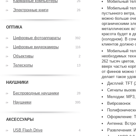
Карманные компьютеры
26
Мобильный теле
Мобильный теле
Электронные книги
26
пустынного ветра,
можно больше очел
органическими эл
ОПТИКА
металлических вс
красота будет в д
Цифровые фотоаппараты
392
(холодном). В соч
клиентов должно 
Цифровые видеокамеры
116
Мобильный теле
Объективы
необходимых техн
2
262 тысяч цветов
Телескопы
13
вверх частью кор
от финнов можно 
делает такое удо
НАУШНИКИ
Дисплей: TFT (
Сигналы вызов
Беспроводные наушники
28
Мелодии: MP3
Наушники
395
Виброзвонок
Полифонические
Оформление: Т
АКСЕССУАРЫ
Антенна: Встр
USB Flash Drive
Развлечения: 
4