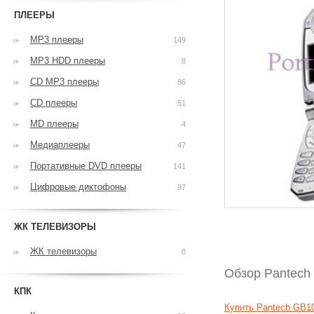
ПЛЕЕРЫ
MP3 плееры
149
MP3 HDD плееры
8
CD MP3 плееры
86
CD плееры
51
MD плееры
4
Медиаплееры
47
Портативные DVD плееры
141
Цифровые диктофоны
97
ЖК ТЕЛЕВИЗОРЫ
ЖК телевизоры
8
Обзор Pantech
КПК
Купить Pantech GB1