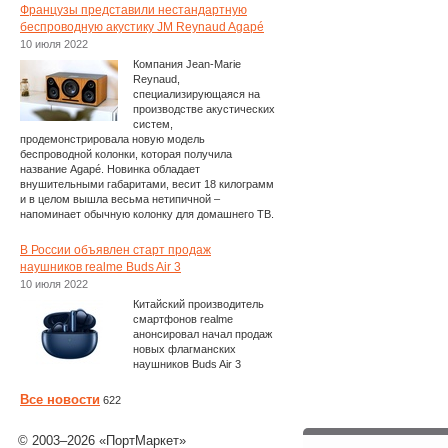
Французы представили нестандартную
беспроводную акустику JM Reynaud Agapé
10 июля 2022
Компания Jean-Marie
Reynaud,
специализирующаяся на
производстве акустических
систем,
продемонстрировала новую модель
беспроводной колонки, которая получила
название Agapé. Новинка обладает
внушительными габаритами, весит 18 килограмм
и в целом вышла весьма нетипичной –
напоминает обычную колонку для домашнего ТВ.
В России объявлен старт продаж
наушников realme Buds Air 3
10 июля 2022
Китайский производитель
смартфонов realme
анонсировал начал продаж
новых флагманских
наушников Buds Air 3
Все новости
622
© 2003–2026 «ПортМаркет»