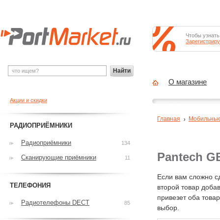
Чтобы узнать
Зарегистриру
Найти
О магазине
Акции и скидки
Главная
Мобильны
РАДИОПРИЁМНИКИ
Радиоприёмники
134
Pantech G
Сканирующие приёмники
11
Если вам сложно с
ТЕЛЕФОНИЯ
второй товар добав
привезет оба това
Радиотелефоны DECT
85
выбор.