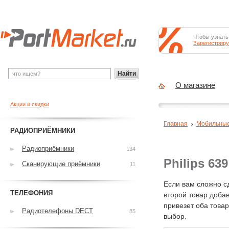
Чтобы узнать
Зарегистриру
Найти
О магазине
Акции и скидки
Главная
Мобильны
РАДИОПРИЁМНИКИ
Радиоприёмники
134
Philips 6
Сканирующие приёмники
11
Если вам сложно с
ТЕЛЕФОНИЯ
второй товар добав
привезет оба това
Радиотелефоны DECT
85
выбор.