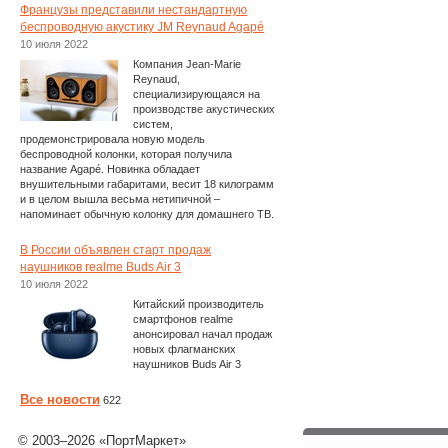
Французы представили нестандартную
беспроводную акустику JM Reynaud Agapé
10 июля 2022
Компания Jean-Marie
Reynaud,
специализирующаяся на
производстве акустических
систем,
продемонстрировала новую модель
беспроводной колонки, которая получила
название Agapé. Новинка обладает
внушительными габаритами, весит 18 килограмм
и в целом вышла весьма нетипичной –
напоминает обычную колонку для домашнего ТВ.
В России объявлен старт продаж
наушников realme Buds Air 3
10 июля 2022
Китайский производитель
смартфонов realme
анонсировал начал продаж
новых флагманских
наушников Buds Air 3
Все новости
622
© 2003–2026 «ПортМаркет»