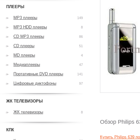
ПЛЕЕРЫ
MP3 плееры
149
MP3 HDD плееры
8
CD MP3 плееры
86
CD плееры
51
MD плееры
4
Медиаплееры
47
Портативные DVD плееры
141
Цифровые диктофоны
97
ЖК ТЕЛЕВИЗОРЫ
ЖК телевизоры
8
Обзор Philips 6
КПК
Купить Philips 639 п