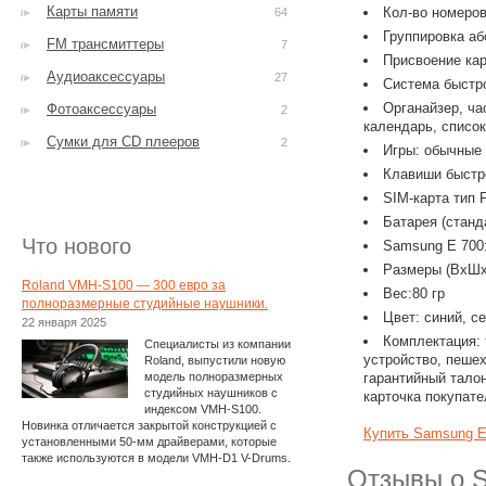
Карты памяти
Кол-во номеров
64
Группировка аб
FM трансмиттеры
7
Присвоение кар
Аудиоаксессуары
27
Система быстро
Органайзер, ча
Фотоаксессуары
2
календарь, список
Сумки для CD плееров
2
Игры: обычные /
Клавиши быстрог
SIM-карта тип P
Батарея (станда
Что нового
Samsung E 700
Размеры (ВxШx
Roland VMH-S100 — 300 евро за
Вес:80 гр
полноразмерные студийные наушники.
Цвет: синий, с
22 января 2025
Комплектация: 
Специалисты из компании
устройство, пешех
Roland, выпустили новую
модель полноразмерных
гарантийный талон
студийных наушников с
карточка покупате
индексом VMH-S100.
Новинка отличается закрытой конструкцией с
Купить Samsung E
установленными 50-мм драйверами, которые
также используются в модели VMH-D1 V-Drums.
Отзывы о S