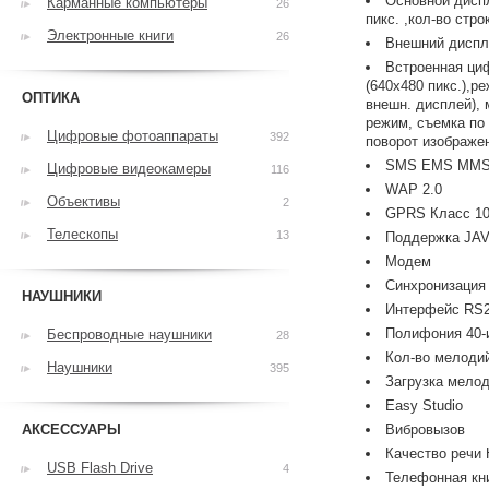
Основной диспл
Карманные компьютеры
26
пикс. ,кол-во строк
Электронные книги
26
Внешний диспле
Встроенная ци
(640x480 пикс.),р
ОПТИКА
внешн. дисплей),
режим, съемка по 
Цифровые фотоаппараты
392
поворот изображен
SMS EMS MMS 
Цифровые видеокамеры
116
WAP 2.0
Объективы
2
GPRS Класс 10
Телескопы
13
Поддержка JA
Модем
Синхронизация 
НАУШНИКИ
Интерфейс RS2
Полифония 40-
Беспроводные наушники
28
Кол-во мелодий
Наушники
395
Загрузка мелод
Easy Studio
АКСЕССУАРЫ
Вибровызов
Качество речи
USB Flash Drive
4
Телефонная кн