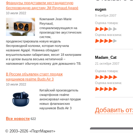
Французы представили нестандартную
беспроводную акустику JM Reynaud Agapé
eugen
10 июля 2022
9 ноября 2007
Компания Jean-Marie
Оценка товара:
Reynaud,
специализирующаяся на
производстве акустических
Оценка магазина:
систем,
продемонстрировала новую модель
беспроводной колонки, которая получила
название Agapé. Новинка обладает
внушительными габаритами, весит 18 килограмм
Madam_Cat
и в целом вышла весьма нетипичной –
напоминает обычную колонку для домашнего ТВ.
21 октября 2007
Оценка товара:
В России объявлен старт продаж
наушников realme Buds Air 3
Оценка магазина:
10 июля 2022
Китайский производитель
смартфонов realme
анонсировал начал продаж
новых флагманских
наушников Buds Air 3
Добавить о
Все новости
622
© 2003–2026 «ПортМаркет»