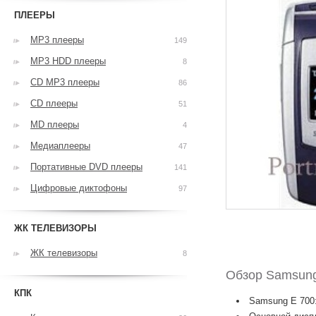
ПЛЕЕРЫ
MP3 плееры
149
MP3 HDD плееры
8
CD MP3 плееры
86
CD плееры
51
MD плееры
4
Медиаплееры
47
Портативные DVD плееры
141
Цифровые диктофоны
97
ЖК ТЕЛЕВИЗОРЫ
ЖК телевизоры
8
Обзор Samsung
КПК
Samsung E 700