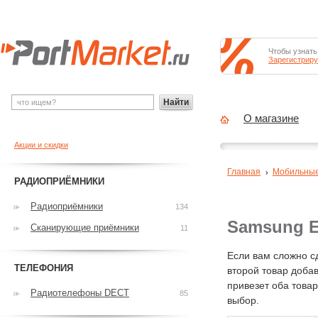
Чтобы узнать
Зарегистриру
Найти
О магазине
Акции и скидки
Главная
Мобильны
РАДИОПРИЁМНИКИ
Радиоприёмники
134
Samsung E
Сканирующие приёмники
11
Если вам сложно с
ТЕЛЕФОНИЯ
второй товар добав
привезет оба това
Радиотелефоны DECT
85
выбор.