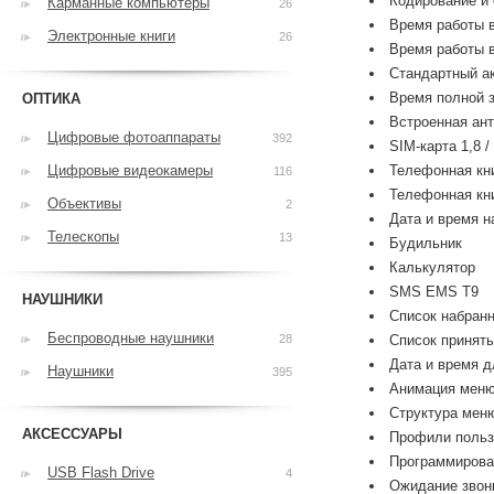
Кодирование и
Карманные компьютеры
26
Время работы в
Электронные книги
26
Время работы в
Стандартный ак
Время полной з
ОПТИКА
Встроенная ан
Цифровые фотоаппараты
392
SIM-карта 1,8 /
Цифровые видеокамеры
Телефонная кни
116
Телефонная кни
Объективы
2
Дата и время н
Телескопы
13
Будильник
Калькулятор
SMS EMS T9
НАУШНИКИ
Список набранн
Беспроводные наушники
28
Список приняты
Дата и время 
Наушники
395
Анимация мен
Структура мен
АКСЕССУАРЫ
Профили польз
Программирова
USB Flash Drive
4
Ожидание звон