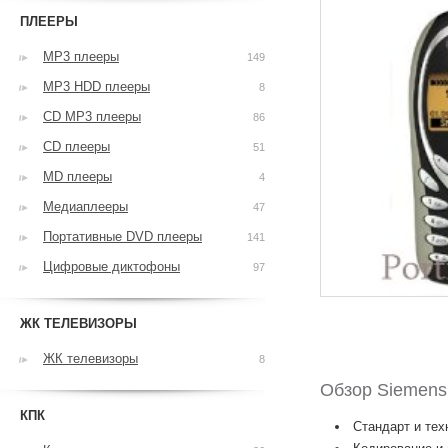
ПЛЕЕРЫ
MP3 плееры
149
MP3 HDD плееры
8
CD MP3 плееры
86
CD плееры
51
MD плееры
4
Медиаплееры
47
Портативные DVD плееры
141
Цифровые диктофоны
97
ЖК ТЕЛЕВИЗОРЫ
ЖК телевизоры
8
Обзор Siemens
КПК
Стандарт и тех