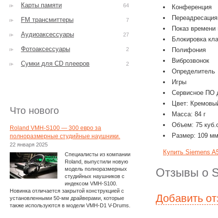
Карты памяти
64
Конференция
Переадресация
FM трансмиттеры
7
Показ времени 
Аудиоаксессуары
27
Блокировка кл
Фотоаксессуары
2
Полифония
Виброзвонок
Сумки для CD плееров
2
Определитель
Игры
Сервисное ПО 
Цвет: Кремовый
Что нового
Масса: 84 г
Объем: 75 куб.
Roland VMH-S100 — 300 евро за
Размер: 109 мм
полноразмерные студийные наушники.
22 января 2025
Купить Siemens A
Специалисты из компании
Roland, выпустили новую
модель полноразмерных
Отзывы о S
студийных наушников с
индексом VMH-S100.
Новинка отличается закрытой конструкцией с
Добавить о
установленными 50-мм драйверами, которые
также используются в модели VMH-D1 V-Drums.