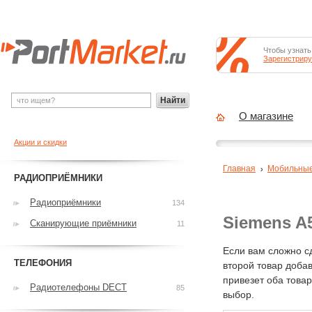
Чтобы узнать
Зарегистриру
Найти
О магазине
Акции и скидки
Главная
Мобильны
РАДИОПРИЁМНИКИ
Радиоприёмники
134
Siemens A
Сканирующие приёмники
11
Если вам сложно с
ТЕЛЕФОНИЯ
второй товар добав
привезет оба това
Радиотелефоны DECT
85
выбор.