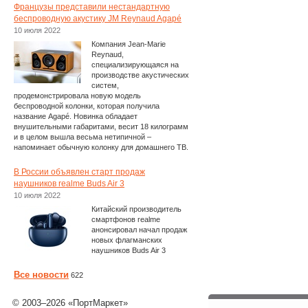
Французы представили нестандартную
беспроводную акустику JM Reynaud Agapé
10 июля 2022
Компания Jean-Marie
Reynaud,
специализирующаяся на
производстве акустических
систем,
продемонстрировала новую модель
беспроводной колонки, которая получила
название Agapé. Новинка обладает
внушительными габаритами, весит 18 килограмм
и в целом вышла весьма нетипичной –
напоминает обычную колонку для домашнего ТВ.
В России объявлен старт продаж
наушников realme Buds Air 3
10 июля 2022
Китайский производитель
смартфонов realme
анонсировал начал продаж
новых флагманских
наушников Buds Air 3
Все новости
622
© 2003–2026 «ПортМаркет»