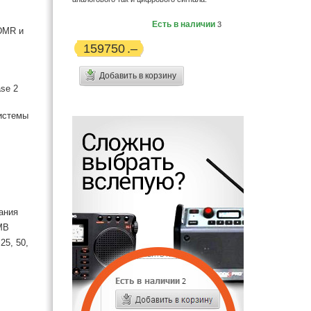
Есть в наличии
3
DMR и
159750
Добавить в корзину
se 2
системы
ания
MB
25, 50,