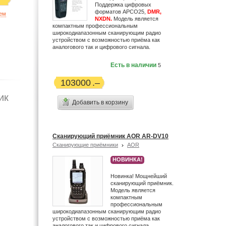
Поддержка цифровых
форматов APCO25,
DMR,
ием
NXDN.
Модель является
компактным профессиональным
широкодиапазонным сканирующим радио
устройством с возможностью приёма как
аналогового так и цифрового сигнала.
Есть в наличии
5
103000
ик
Добавить в корзину
Сканирующий приёмник AOR AR-DV10
Сканирующие приёмники
AOR
НОВИНКА!
Новинка! Мощнейший
сканирующий приёмник.
Модель является
компактным
профессиональным
широкодиапазонным сканирующим радио
устройством с возможностью приёма как
аналогового так и цифрового сигнала.