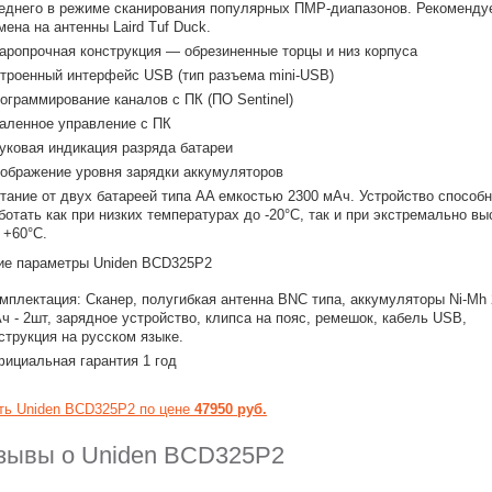
еднего в режиме сканирования популярных ПМР-диапазонов. Рекоменду
мена на антенны Laird Tuf Duck.
аропрочная конструкция — обрезиненные торцы и низ корпуса
троенный интерфейс USB (тип разъема mini-USB)
ограммирование каналов с ПК (ПО Sentinel)
аленное управление с ПК
уковая индикация разряда батареи
ображение уровня зарядки аккумуляторов
тание от двух батареей типа AA емкостью 2300 мАч. Устройство способ
ботать как при низких температурах до -20°C, так и при экстремально вы
 +60°C.
е параметры Uniden BCD325P2
мплектация: Сканер, полугибкая антенна BNC типа, аккумуляторы Ni-Mh
ч - 2шт, зарядное устройство, клипса на пояс, ремешок, кабель USB,
струкция на русском языке.
ициальная гарантия 1 год
ть Uniden BCD325P2 по цене
47950 руб.
зывы о Uniden BCD325P2