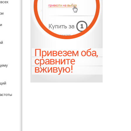
 всех
ри
ли
ой
ущему
ющий
частоты