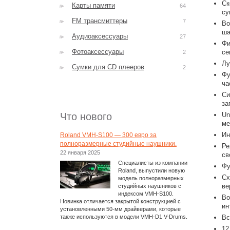
Ск
Карты памяти
64
су
FM трансмиттеры
7
Во
ша
Аудиоаксессуары
27
Фи
Фотоаксессуары
се
2
Лу
Сумки для CD плееров
2
Фу
ча
Си
за
Что нового
Un
ме
Ин
Roland VMH-S100 — 300 евро за
полноразмерные студийные наушники.
Ре
22 января 2025
св
Специалисты из компании
Фу
Roland, выпустили новую
Сх
модель полноразмерных
ве
студийных наушников с
индексом VMH-S100.
Во
Новинка отличается закрытой конструкцией с
ин
установленными 50-мм драйверами, которые
также используются в модели VMH-D1 V-Drums.
Вс
12