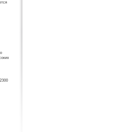
ется
но
соких
 2300