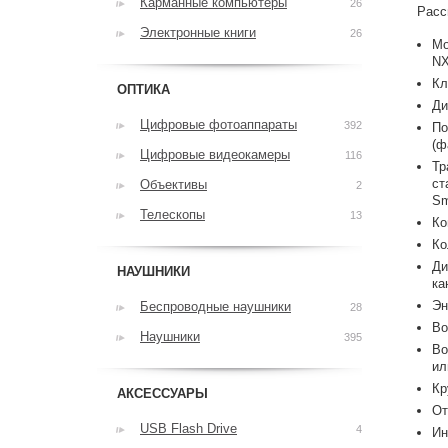
Карманные компьютеры
26
Расс
Электронные книги
26
Мо
NX
Кл
ОПТИКА
Ди
Цифровые фотоаппараты
392
По
(ф
Цифровые видеокамеры
116
Тр
ст
Объективы
2
Sm
Телескопы
13
Ко
Ко
Ди
НАУШНИКИ
ка
Эн
Беспроводные наушники
28
Во
Наушники
395
Во
ил
Кр
АКСЕССУАРЫ
От
USB Flash Drive
4
Ин