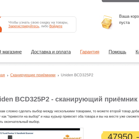
Ваша корз
пуста
Чтобы узнать свою скидку на товары,
Зарегистрируйтесь
, либо
Войдите
 магазине
Доставка и оплата
Гарантия
Помощь
К
ная
Сканирующие приёмники
Uniden BCD325P2
iden BCD325P2 - сканирующий приёмник
вам сложно сделать выбор между несколькими товарами, то можете второй товар доба
у как "привезти на выбор" и наш курьер привезет оба товара и вы на месте уже сможет
ть окончательный выбор.
47950