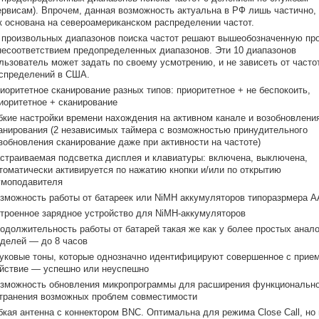
ервисам). Впрочем, данная возможность актуальна в РФ лишь частично, 
к основана на североамериканском распределении частот.
 произвольных диапазонов поиска частот решают вышеобозначенную пр
несоответствием предопределенных диапазонов. Эти 10 диапазонов
льзователь может задать по своему усмотрению, и не зависеть от часто
спределений в США.
иоритетное сканирование разных типов: приоритетное + не беспокоить,
иоритетное + сканирование
бкие настройки времени нахождения на активном канале и возобновлени
анирования (2 независимых таймера с возможностью принудительного
зобновления сканирование даже при активности на частоте)
страиваемая подсветка дисплея и клавиатуры: включена, выключена,
томатически активируется по нажатию кнопки и/или по открытию
моподавителя
зможность работы от батареек или NiMH аккумуляторов типоразрмера A
троенное зарядное устройство для NiMH-аккумуляторов
одолжительность работы от батарей такая же как у более простых анал
делей — до 8 часов
уковые тоны, которые однозначно идентифицируют совершенное с прие
йствие — успешно или неуспешно
зможность обновления микропрограммы для расширения функционально
транения возможных проблем совместимости
бкая антенна с коннектором BNC. Оптимальна для режима Close Call, но