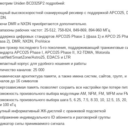
мотрим Uniden BCD325P2 подробней:
щный высокоскоростной сканирующий ресивер с поддержкой APCO25, 
DN.
ючи DMR и NXDN приобретаются дополнительно.
апазоны рабочих частот: 25-512, 758-824, 849-869, 894-960 МГц
ддержка цифровых стандартов APCO25 Phase 1 (фаза 1) и APCO 25 Pha
аза 2), DMR, NXDN, ProVoice
анк-трэкер последнего 5-го поколения, поддерживающий транкинговые 
андарта APCO25 Phase I, APCO25 Phase II, X2-TDMA, Motorola
artNet/SmartZone/Astro25, EDACS и LTR
мпактный корпус для удобного ношения и работы
личество каналов: 25 000
намическая архитектура памяти, а также имена систем, сайтов, групп, и
налов до 16 символов
ергозависимая память позволяет сохраить все настройки при потере пит
зможность произвольного выбора модуляции AM, NFM, FM, WFM или F
зможность произвольного выбора шага 5, 6.25, 7.5, 8.33, 10, 12.5, 15, 20, 
и 100 кГц
упный информативный ЖК-дисплей с оранжевой подсветкой
ображение индивидуального ID абонента и разговорной группы
дикатор силы принимаемого сигнала