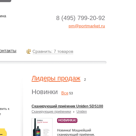
ина
8 (495) 799-20-92
pm@portmarket.ru
онтакты
Cравнить: 7 товаров
Лидеры продаж
2
Новинки
Все
53
Сканирующий приёмник Uniden SDS100
вить к
Сканирующие приёмники
Uniden
е
НОВИНКА!
Новинка! Мощнейший
сканирующий приёмник.