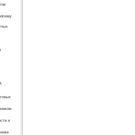
так
облему
тных
я
A
оговых
мником
сти и
 ниже