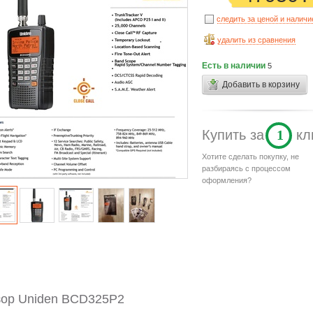
следить за ценой и налич
удалить из сравнения
Есть в наличии
5
Добавить в корзину
Купить
за
1
кл
Хотите сделать покупку, не
разбираясь с процессом
оформления?
ор Uniden BCD325P2