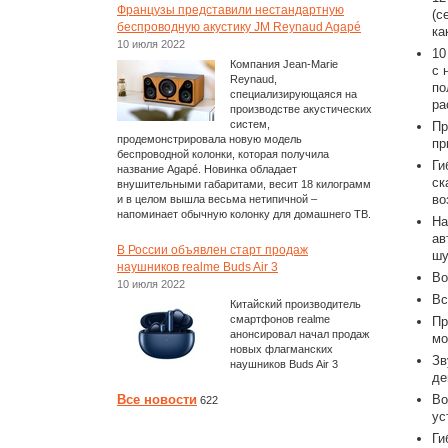
Французы представили нестандартную
(с
беспроводную акустику JM Reynaud Agapé
ка
10 июля 2022
10
Компания Jean-Marie
с 
Reynaud,
по
специализирующаяся на
ра
производстве акустических
систем,
Пр
продемонстрировала новую модель
пр
беспроводной колонки, которая получила
Ги
название Agapé. Новинка обладает
ск
внушительными габаритами, весит 18 килограмм
во
и в целом вышла весьма нетипичной –
напоминает обычную колонку для домашнего ТВ.
На
ав
В России объявлен старт продаж
шу
наушников realme Buds Air 3
Во
10 июля 2022
Вс
Китайский производитель
смартфонов realme
Пр
анонсировал начал продаж
мо
новых флагманских
Зв
наушников Buds Air 3
де
Все новости
Во
622
ус
Ги