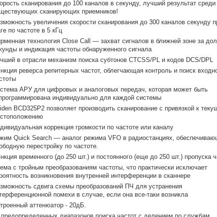
орость сканирования до 100 каналов в секунду, лучший результат среди
ществующих сканирующих приемников!
зможность увеличения скорости сканирования до 300 каналов секунду п
ге по частоте в 5 кГц
рменная технология Close Call — захват сигналов в ближней зоне за до
кунды и индикация частоты обнаруженного сигнала
чший в отрасли механизм поиска субтонов CTCSS/PL и кодов DCS/DPL
нкция реверса репитерных частот, облегчающая контроль и поиск входн
стоты
стема АРУ для цифровых и аналоговых передач, которая может быть
программирована индивидуально для каждой системы
iden BCD325P2 позволяет производить сканирование с привязкой к тек
стоположению
дивидуальная коррекция громкости по частоте или каналу
жим Quick Search — аналог режима VFO в радиостанциях, обеспечива
ободную перестройку по частоте.
нкция временного (до 250 шт.) и постоянного (еще до 250 шт.) пропуска 
ема с тройным преобразованиям частоты, что практически исключает
роятность возникновения внутренней интерференции в сканнере
зможность сдвига схемы преобразований ПЧ для устранения
терференционной помехи в случае, если она все-таки возникла
троенный аттенюатор - 20дБ.
 предопределенных диапазонов поиска частот с делением по службам