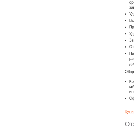
ср
за
Уд
Вс
Пр
Уд
Зв
От
Пи
ра
до
Общи
Ко
мА
ин
Оф
Купи
От