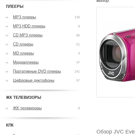
выбор.
ПЛЕЕРЫ
MP3 плееры
149
MP3 HDD плееры
8
CD MP3 плееры
86
CD плееры
51
MD плееры
4
Медиаплееры
47
Портативные DVD плееры
141
Цифровые диктофоны
97
ЖК ТЕЛЕВИЗОРЫ
ЖК телевизоры
8
КПК
Обзор JVC Eve