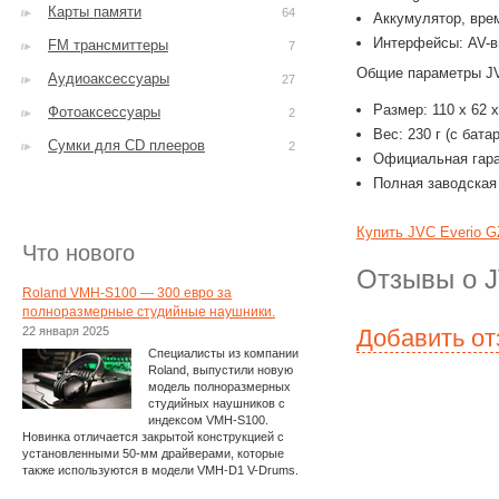
Карты памяти
64
Аккумулятор, вре
Интерфейсы: AV-в
FM трансмиттеры
7
Общие параметры 
Аудиоаксессуары
27
Размер: 110 x 62 
Фотоаксессуары
2
Вес: 230 г (с батар
Сумки для CD плееров
2
Официальная гара
Полная заводская
Купить JVC Everio 
Что нового
Отзывы о J
Roland VMH-S100 — 300 евро за
полноразмерные студийные наушники.
22 января 2025
Добавить о
Специалисты из компании
Roland, выпустили новую
модель полноразмерных
студийных наушников с
индексом VMH-S100.
Новинка отличается закрытой конструкцией с
установленными 50-мм драйверами, которые
также используются в модели VMH-D1 V-Drums.