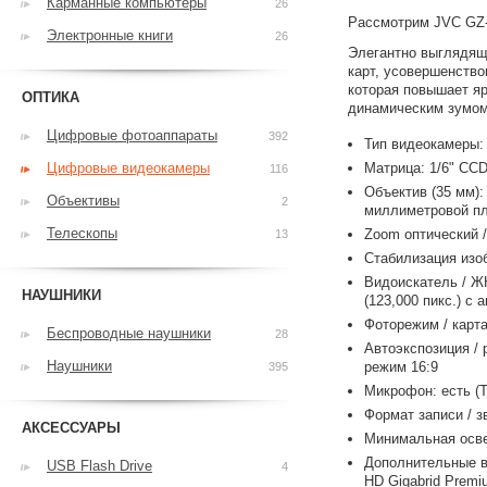
Карманные компьютеры
26
Рассмотрим JVC GZ
Электронные книги
26
Элегантно выглядяща
карт, усовершенство
которая повышает яр
ОПТИКА
динамическим зумом
Цифровые фотоаппараты
392
Тип видеокамеры:
Цифровые видеокамеры
Матрица: 1/6" CCD
116
Объектив (35 мм):
Объективы
2
миллиметровой пле
Телескопы
Zoom оптический /
13
Стабилизация изо
Видоискатель / ЖК
НАУШНИКИ
(123,000 пикс.) с
Фоторежим / карт
Беспроводные наушники
28
Автоэкспозиция / 
Наушники
режим 16:9
395
Микрофон: есть (
Формат записи / з
АКСЕССУАРЫ
Минимальная осв
Дополнительные в
USB Flash Drive
4
HD Gigabrid Premi