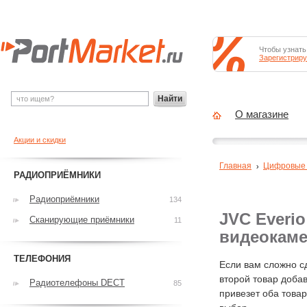
Чтобы узнать
Зарегистриру
Найти
О магазине
Акции и скидки
Главная
Цифровые 
РАДИОПРИЁМНИКИ
Радиоприёмники
134
JVC Everi
Сканирующие приёмники
11
видеокам
ТЕЛЕФОНИЯ
Если вам сложно с
второй товар добав
Радиотелефоны DECT
85
привезет оба това