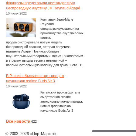
Французы представили нестандартную
беспроводную акустику JM Reynaud Agapé
10 июля 2022
Компания Jean-Marie
Reynaud,
специализирующаяся на
производстве акустических
систем,
продемонстрировала новую модель
беспроводной колонки, которая получила
название Agapé. Новинка обладает
внушительными габаритами, весит 18 килограмм
и в целом вышла весьма нетипичной –
напоминает обычную колонку для домашнего ТВ.
В России объявлен старт продаж
наушников realme Buds Air 3
10 июля 2022
Китайский производитель
смартфонов realme
анонсировал начал продаж
новых флагманских
наушников Buds Air 3
Все новости
622
© 2003–2026 «ПортМаркет»