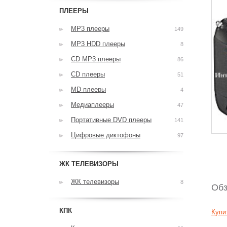
ПЛЕЕРЫ
MP3 плееры
149
MP3 HDD плееры
8
CD MP3 плееры
86
CD плееры
51
MD плееры
4
Медиаплееры
47
Портативные DVD плееры
141
Цифровые диктофоны
97
ЖК ТЕЛЕВИЗОРЫ
ЖК телевизоры
8
Обз
КПК
Купи