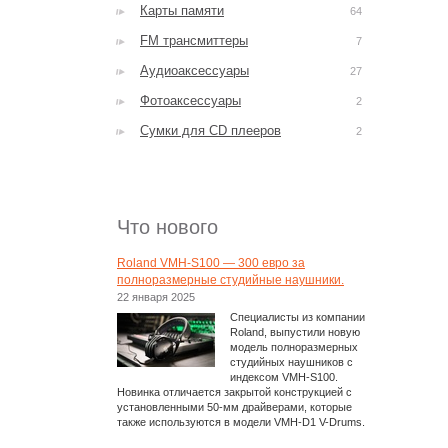
Карты памяти
64
FM трансмиттеры
7
Аудиоаксессуары
27
Фотоаксессуары
2
Сумки для CD плееров
2
Что нового
Roland VMH-S100 — 300 евро за
полноразмерные студийные наушники.
22 января 2025
Специалисты из компании
Roland, выпустили новую
модель полноразмерных
студийных наушников с
индексом VMH-S100.
Новинка отличается закрытой конструкцией с
установленными 50-мм драйверами, которые
также используются в модели VMH-D1 V-Drums.