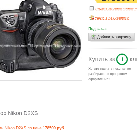
следить за ценой и налич
удалить из сравнения
Под заказ
Добавить в корзину
Купить
за
1
кл
Хотите сделать покупку, не
разбираясь с процессом
оформления?
ор Nikon D2XS
ть Nikon D2XS по цене
178500 руб.