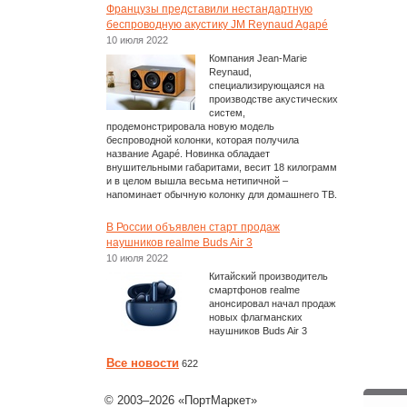
Французы представили нестандартную
беспроводную акустику JM Reynaud Agapé
10 июля 2022
Компания Jean-Marie
Reynaud,
специализирующаяся на
производстве акустических
систем,
продемонстрировала новую модель
беспроводной колонки, которая получила
название Agapé. Новинка обладает
внушительными габаритами, весит 18 килограмм
и в целом вышла весьма нетипичной –
напоминает обычную колонку для домашнего ТВ.
В России объявлен старт продаж
наушников realme Buds Air 3
10 июля 2022
Китайский производитель
смартфонов realme
анонсировал начал продаж
новых флагманских
наушников Buds Air 3
Все новости
622
© 2003–2026 «ПортМаркет»