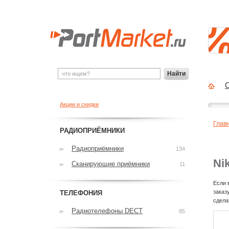
Найти
О
Акции и скидки
Глав
РАДИОПРИЁМНИКИ
Радиоприёмники
134
Ni
Сканирующие приёмники
11
Если 
заказ
ТЕЛЕФОНИЯ
сдела
Радиотелефоны DECT
85