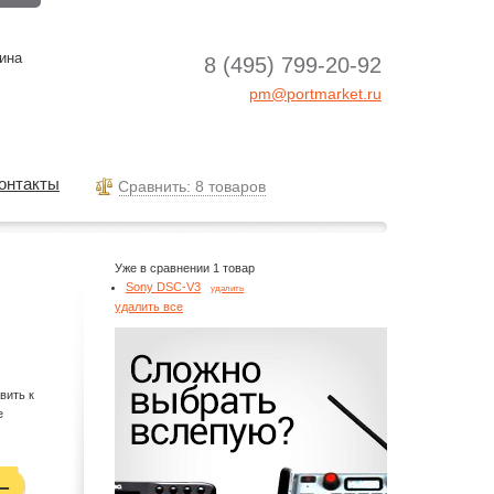
ина
8 (495) 799-20-92
pm@portmarket.ru
онтакты
Cравнить: 8 товаров
Уже в сравнении 1 товар
Sony DSC-V3
удалить
удалить все
вить к
е