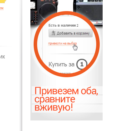
ием
ик