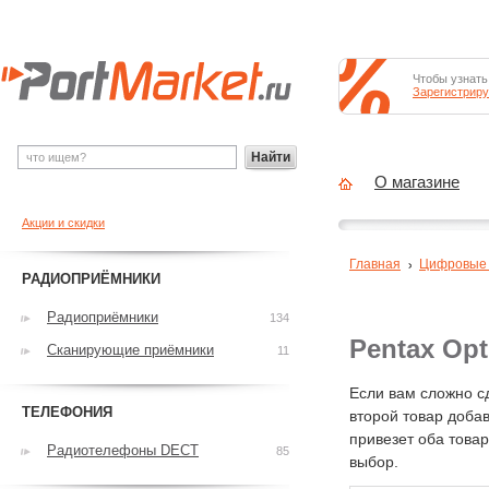
Чтобы узнать
Зарегистриру
Найти
О магазине
Акции и скидки
Главная
Цифровые
РАДИОПРИЁМНИКИ
Радиоприёмники
134
Pentax Op
Сканирующие приёмники
11
Если вам сложно с
ТЕЛЕФОНИЯ
второй товар добав
привезет оба това
Радиотелефоны DECT
85
выбор.