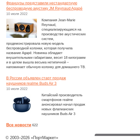
Французы представили нестандартную
беспроводную акустику JM Reynaud Agapé
10 июля 2022
Компания Jean-Marie
Reynaud,
специализирующаяся на
производстве акустических
систем,
продемонстрировала новую модель
беспроводной колонки, которая получила
название Agapé. Новинка обладает
внушительными габаритами, весит 18 килограмм
и в целом вышла весьма нетипичной –
напоминает обычную колонку для домашнего ТВ.
В России объявлен старт продаж
наушников realme Buds Air 3
10 июля 2022
Китайский производитель
смартфонов realme
анонсировал начал продаж
новых флагманских
наушников Buds Air 3
Все новости
622
© 2003–2026 «ПортМаркет»