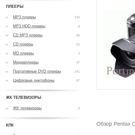
ПЛЕЕРЫ
MP3 плееры
149
MP3 HDD плееры
8
CD MP3 плееры
86
CD плееры
51
MD плееры
4
Медиаплееры
47
Портативные DVD плееры
141
Цифровые диктофоны
97
ЖК ТЕЛЕВИЗОРЫ
ЖК телевизоры
8
Обзор Pentax O
КПК