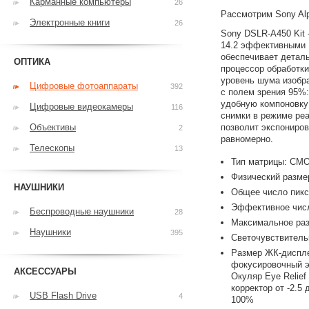
Карманные компьютеры
26
Рассмотрим Sony Alp
Электронные книги
26
Sony DSLR-A450 Kit 
14.2 эффективными 
обеспечивает детал
ОПТИКА
процессор обработки
уровень шума изобр
Цифровые фотоаппараты
392
с полем зрения 95%:
удобную компоновку 
Цифровые видеокамеры
116
снимки в режиме реа
Объективы
позволит экспониров
2
равномерно.
Телескопы
13
Тип матрицы: CM
Физический разме
НАУШНИКИ
Общее число пиксе
Эффективное числ
Беспроводные наушники
28
Максимальное раз
Наушники
395
Светочувствительн
Размер ЖК-диспле
фокусировочный эк
АКСЕССУАРЫ
Окуляр Eye Relief
корректор от -2.5
USB Flash Drive
4
100%