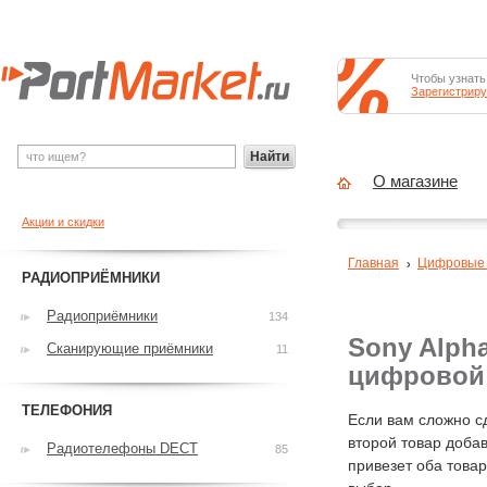
Чтобы узнать
Зарегистриру
Найти
О магазине
Акции и скидки
Главная
Цифровые
РАДИОПРИЁМНИКИ
Радиоприёмники
134
Sony Alpha
Сканирующие приёмники
11
цифровой
ТЕЛЕФОНИЯ
Если вам сложно с
второй товар добав
Радиотелефоны DECT
85
привезет оба това