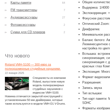
Общее количество
Карты памяти
64
Выдержка: 1/4000 
FM трансмиттеры
7
Экспокоррекция: +
Аудиоаксессуары
27
Фокусное расстоян
Оптический Zoom:
Фотоаксессуары
2
Диафрагма:
Сумки для CD плееров
2
Минимальное расс
Баланс белого: Ав
Люминесцентное о
настройка по цвет
Вспышка: встроен
Что нового
синхронизация, с
синхронизация с 
Roland VMH-S100 — 300 евро за
красных глаз Комп
полноразмерные студийные наушники.
Экспозиция: Мног
22 января 2025
Формат видеозапи
Специалисты из компании
Roland, выпустили новую
Разрешения:
модель полноразмерных
Запись звука
студийных наушников с
индексом VMH-S100.
Тип вспышки:
Новинка отличается закрытой конструкцией с
Тип карт памяти:
установленными 50-мм драйверами, которые
SDHC
также используются в модели VMH-D1 V-Drums.
Форматы изображ