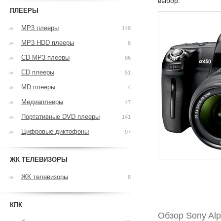
выбор.
ПЛЕЕРЫ
MP3 плееры
149
MP3 HDD плееры
8
CD MP3 плееры
86
CD плееры
51
MD плееры
4
Медиаплееры
47
Портативные DVD плееры
141
Цифровые диктофоны
97
ЖК ТЕЛЕВИЗОРЫ
ЖК телевизоры
8
КПК
Обзор Sony Al