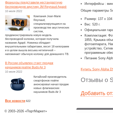
Французы представили нестандартную
Интерфейсы : мин
беспроводную акустику JM Reynaud Agapé
Общие параметры So
10 июля 2022
Компания Jean-Marie
Размер: 137 х 104
Reynaud,
специализирующаяся на
Вес: 520 г.
производстве акустических
Официальная гара
систем,
продемонстрировала новую модель
Комплектация: Фо
беспроводной колонки, которая получила
1855, Крышка объ
название Agapé. Новинка обладает
фотоаппарата, На
внушительными габаритами, весит 18 килограмм
устройство, Сете
и в целом вышла весьма нетипичной –
программным обес
напоминает обычную колонку для домашнего ТВ.
Питание Sony Alph
В России объявлен старт продаж
наушников realme Buds Air 3
Купить Sony Alpha D
10 июля 2022
Китайский производитель
Отзывы о S
смартфонов realme
анонсировал начал продаж
новых флагманских
Добавить о
наушников Buds Air 3
Все новости
622
© 2003–2026 «ПортМаркет»