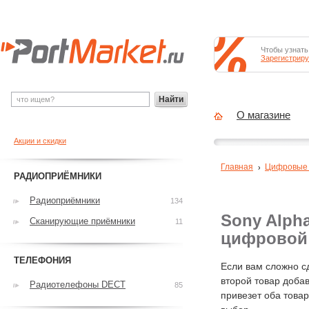
Чтобы узнать
Зарегистриру
Найти
О магазине
Акции и скидки
Главная
Цифровые
РАДИОПРИЁМНИКИ
Радиоприёмники
134
Sony Alpha
Сканирующие приёмники
11
цифровой
ТЕЛЕФОНИЯ
Если вам сложно с
второй товар добав
Радиотелефоны DECT
85
привезет оба това