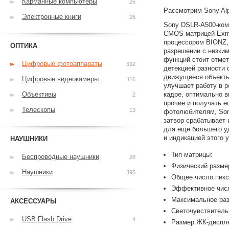
Карманные компьютеры
26
Рассмотрим Sony Alp
Электронные книги
26
Sony DSLR-A500-комп
CMOS-матрицей Exmo
процессором BIONZ,
ОПТИКА
разрешении с низки
функций стоит отме
Цифровые фотоаппараты
392
детекцией разности 
движущиеся объекты
Цифровые видеокамеры
116
улучшает работу в р
Объективы
кадре, оптимально в
2
прочие и получать е
Телескопы
13
фотолюбителям, Sony
затвор срабатывает 
для еще большего у
и индикацией этого у
НАУШНИКИ
Тип матрицы:
Беспроводные наушники
28
Физический разме
Наушники
395
Общее число пикс
Эффективное числ
Максимальное раз
АКСЕССУАРЫ
Светочувствитель
USB Flash Drive
4
Размер ЖК-диспле