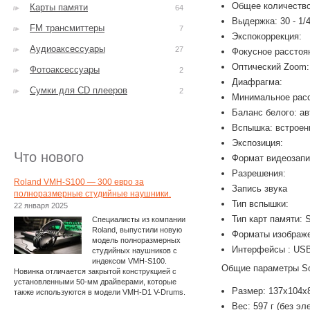
Общее количество
Карты памяти
64
Выдержка: 30 - 1/4
FM трансмиттеры
7
Экспокоррекция:
Аудиоаксессуары
27
Фокусное расстоян
Оптический Zoom:
Фотоаксессуары
2
Диафрагма:
Сумки для CD плееров
2
Минимальное расс
Баланс белого: ав
Вспышка: встроен
Экспозиция:
Что нового
Формат видеозапи
Разрешения:
Roland VMH-S100 — 300 евро за
Запись звука
полноразмерные студийные наушники.
Тип вспышки:
22 января 2025
Тип карт памяти: 
Специалисты из компании
Roland, выпустили новую
Форматы изображе
модель полноразмерных
Интерфейсы : USB
студийных наушников с
индексом VMH-S100.
Общие параметры So
Новинка отличается закрытой конструкцией с
установленными 50-мм драйверами, которые
Размер: 137x104x
также используются в модели VMH-D1 V-Drums.
Вес: 597 г (без э