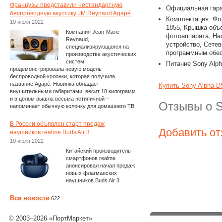
Французы представили нестандартную
Официальная гара
беспроводную акустику JM Reynaud Agapé
Комплектация: Фо
10 июля 2022
1855, Крышка объ
Компания Jean-Marie
фотоаппарата, На
Reynaud,
устройство, Сете
специализирующаяся на
программным обес
производстве акустических
систем,
Питание Sony Alp
продемонстрировала новую модель
беспроводной колонки, которая получила
название Agapé. Новинка обладает
Купить Sony Alpha D
внушительными габаритами, весит 18 килограмм
и в целом вышла весьма нетипичной –
Отзывы о S
напоминает обычную колонку для домашнего ТВ.
В России объявлен старт продаж
Добавить о
наушников realme Buds Air 3
10 июля 2022
Китайский производитель
смартфонов realme
анонсировал начал продаж
новых флагманских
наушников Buds Air 3
Все новости
622
© 2003–2026 «ПортМаркет»