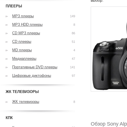
выбор.
ПЛЕЕРЫ
MP3 плееры
149
MP3 HDD плееры
8
CD MP3 плееры
86
CD плееры
51
MD плееры
4
Медиаплееры
47
Портативные DVD плееры
141
Цифровые диктофоны
97
ЖК ТЕЛЕВИЗОРЫ
ЖК телевизоры
8
КПК
Обзор Sony Al