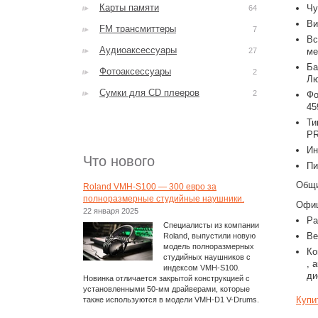
Карты памяти
Чу
64
Ви
FM трансмиттеры
7
Вс
Аудиоаксессуары
27
ме
Ба
Фотоаксессуары
2
Лю
Сумки для CD плееров
2
Фо
45
Ти
PR
Ин
Что нового
Пи
Общи
Roland VMH-S100 — 300 евро за
полноразмерные студийные наушники.
Офиц
22 января 2025
Ра
Специалисты из компании
Ве
Roland, выпустили новую
модель полноразмерных
Ко
студийных наушников с
, 
индексом VMH-S100.
ди
Новинка отличается закрытой конструкцией с
установленными 50-мм драйверами, которые
Купи
также используются в модели VMH-D1 V-Drums.