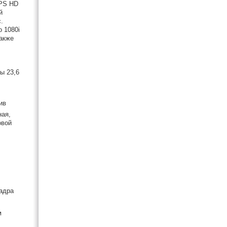
APS HD
й
.
о 1080i
акже
ы 23,6
ив
ная,
овой
кадра
м