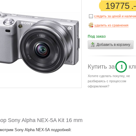
19775
следить за ценой и налич
удалить из сравнения
Под заказ
Добавить в корзину
Купить
за
1
кл
Хотите сделать покупку, не
разбираясь с процессом
оформления?
ор Sony Alpha NEX-5A Kit 16 mm
мотрим Sony Alpha NEX-5A подробней: