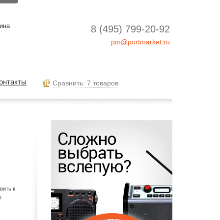
ина
8 (495) 799-20-92
pm@portmarket.ru
онтакты
Cравнить: 7 товаров
вить к
е