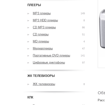
ПЛЕЕРЫ
MP3 плееры
149
MP3 HDD плееры
8
CD MP3 плееры
86
CD плееры
51
MD плееры
4
Медиаплееры
47
Портативные DVD плееры
141
Цифровые диктофоны
97
ЖК ТЕЛЕВИЗОРЫ
ЖК телевизоры
8
Обз
КПК
Расс