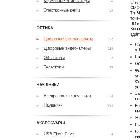
Карманные компьютеры
26
Стил
CMOS
Электронные книги
26
TruB
точе
HD и
ОПТИКА
Вы м
адап
Цифровые фотоаппараты
392
Св
Цифровые видеокамеры
116
x 
Ра
Объективы
2
Об
Телескопы
13
Фо
ун
съ
НАУШНИКИ
уп
За
Беспроводные наушники
28
це
Наушники
Ре
395
вы
Эк
АКСЕССУАРЫ
Вы
Ск
USB Flash Drive
4
ск