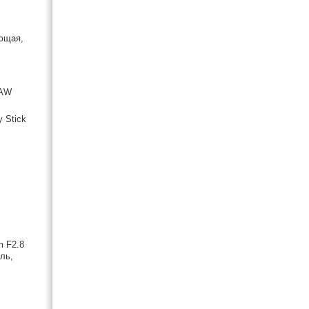
ющая,
RAW
 Stick
m F2.8
ль,