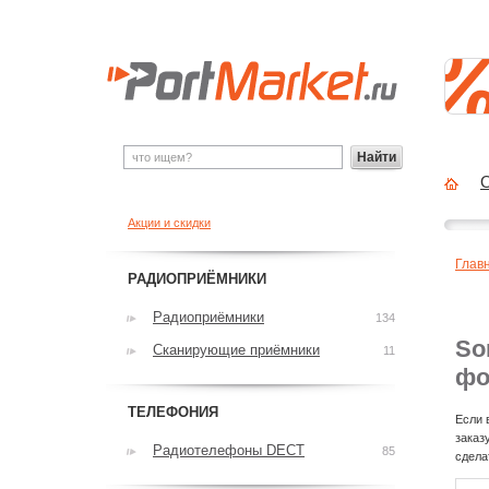
Найти
О
Акции и скидки
Глав
РАДИОПРИЁМНИКИ
Радиоприёмники
134
So
Сканирующие приёмники
11
фо
ТЕЛЕФОНИЯ
Если 
заказ
Радиотелефоны DECT
85
сдела