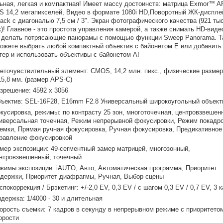
ьная, легкая и компактная! Имеет массу достоинств: матрица Exmor™ 
 14,2 мегапикселей, Видео в формате 1080i HD,Поворотный ЖК-диспле
lack с диагональю 7,5 см / 3". Экран фотографического качества (921 тыс
к)! Главное - это простота управления камерой, а также снимать HD-виде
 делать потрясающие панорамы с помощью функции Sweep Panorama. Т
ожете выбрать любой компактный объектив с байонетом E или добавить
тер и использовать объективы с байонетом А!
еточувствительный элемент: CMOS, 14,2 млн. пикс., физические размер
15,8 мм. (размер APS-C)
зрешение: 4592 x 3056
ъектив: SEL-16F28, E16mm F2.8 Универсальный широкоугольный объект
кусировка, режимы: по контрасту 25 зон, многоточечная, центровзвешен
иверсальная точечная, Режим непрерывной фокусировки, Режим покадр
емки, Прямая ручная фокусировка, Ручная фокусировка, Предикативное
равление фокусировкой
мер экспозиции: 49-сегментный замер матрицей, многозонный,
нтровзвешенный, точечный
жимы экспозиции: iAUTO, Авто, Автоматическая программа, Приоритет
держки, Приоритет диафрагмы, Ручная, Выбор сцены
спокоррекция / Брэкетинг: +/-2,0 EV, 0,3 EV / с шагом 0,3 EV / 0,7 EV, 3 
держка: 1/4000 - 30 и длительная
орость съемки: 7 кадров в секунду в непрерывном режиме с приоритето
орости