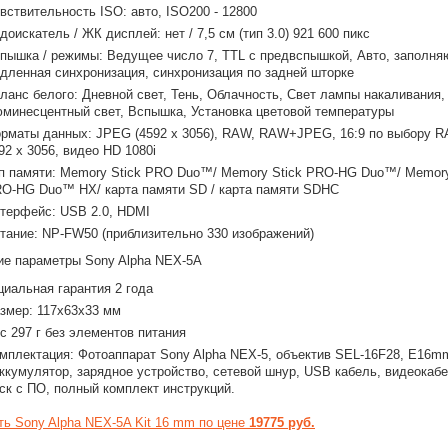
вствительность ISO: авто, ISO200 - 12800
доискатель / ЖК дисплей: нет / 7,5 см (тип 3.0) 921 600 пикс
пышка / режимы: Ведущее число 7, TTL с предвспышкой, Авто, заполня
дленная синхронизация, синхронизация по задней шторке
ланс белого: Дневной свет, Тень, Облачность, Свет лампы накаливания,
минесцентный свет, Вспышка, Установка цветовой температуры
рматы данных: JPEG (4592 x 3056), RAW, RAW+JPEG, 16:9 по выбору 
92 x 3056, видео HD 1080i
п памяти: Memory Stick PRO Duo™/ Memory Stick PRO-HG Duo™/ Memory
O-HG Duo™ HX/ карта памяти SD / карта памяти SDHC
терфейс: USB 2.0, HDMI
тание: NP-FW50 (приблизительно 330 изображений)
е параметры Sony Alpha NEX-5A
иальная гарантия 2 года
змер: 117x63x33 мм
с 297 г без элементов питания
мплектация: Фотоаппарат Sony Alpha NEX-5, объектив SEL-16F28, E16m
аккумулятор, зарядное устройство, сетевой шнур, USB кабель, видеокабе
ск с ПО, полный комплект инструкций.
ть Sony Alpha NEX-5A Kit 16 mm по цене
19775 руб.