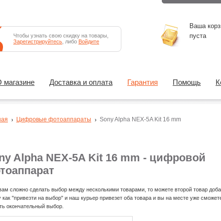
Ваша корз
пуста
Чтобы узнать свою скидку на товары,
Зарегистрируйтесь
, либо
Войдите
 магазине
Доставка и оплата
Гарантия
Помощь
К
ная
Цифровые фотоаппараты
Sony Alpha NEX-5A Kit 16 mm
ny Alpha NEX-5A Kit 16 mm - цифровой
тоаппарат
вам сложно сделать выбор между несколькими товарами, то можете второй товар доба
у как "привезти на выбор" и наш курьер привезет оба товара и вы на месте уже сможет
ть окончательный выбор.