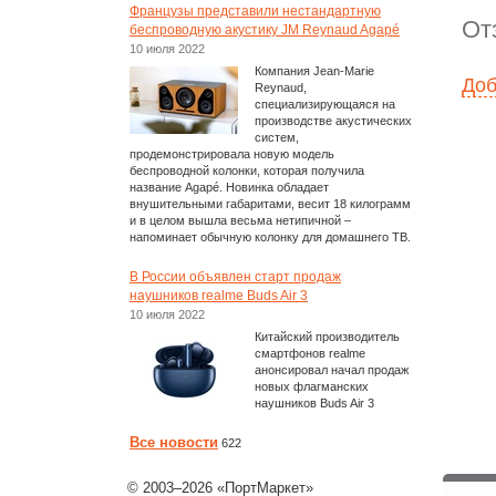
Французы представили нестандартную
От
беспроводную акустику JM Reynaud Agapé
10 июля 2022
Компания Jean-Marie
Доб
Reynaud,
специализирующаяся на
производстве акустических
систем,
продемонстрировала новую модель
беспроводной колонки, которая получила
название Agapé. Новинка обладает
внушительными габаритами, весит 18 килограмм
и в целом вышла весьма нетипичной –
напоминает обычную колонку для домашнего ТВ.
В России объявлен старт продаж
наушников realme Buds Air 3
10 июля 2022
Китайский производитель
смартфонов realme
анонсировал начал продаж
новых флагманских
наушников Buds Air 3
Все новости
622
© 2003–2026 «ПортМаркет»