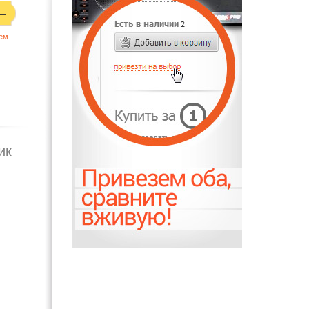
ием
ик