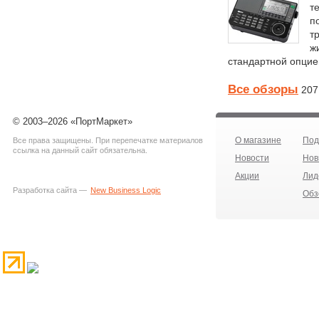
т
п
т
ж
стандартной опцие
Все обзоры
207
© 2003–2026 «ПортМаркет»
О магазине
Под
Все права защищены. При перепечатке материалов
ссылка на данный сайт обязательна.
Новости
Нов
Акции
Лид
Разработка сайта —
New Business Logic
Обз