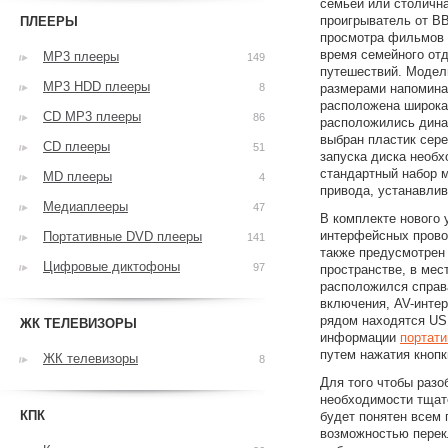
семьей или столична
проигрыватель от B
ПЛЕЕРЫ
просмотра фильмов н
время семейного отд
MP3 плееры
149
путешествий. Модел
MP3 HDD плееры
8
размерами напомина
расположена широка
CD MP3 плееры
86
расположились дина
выбран пластик сере
CD плееры
51
запуска диска необх
стандартный набор 
MD плееры
4
привода, устанавлив
Медиаплееры
47
В комплекте нового 
интерфейсных прово
Портативные DVD плееры
141
также предусмотрен 
Цифровые диктофоны
97
пространстве, в мес
расположился справ
включения, AV-инте
рядом находятся US
ЖК ТЕЛЕВИЗОРЫ
информации
портати
путем нажатия кнопк
ЖК телевизоры
8
Для того чтобы разо
необходимости тщат
КПК
будет понятен всем
возможностью перек