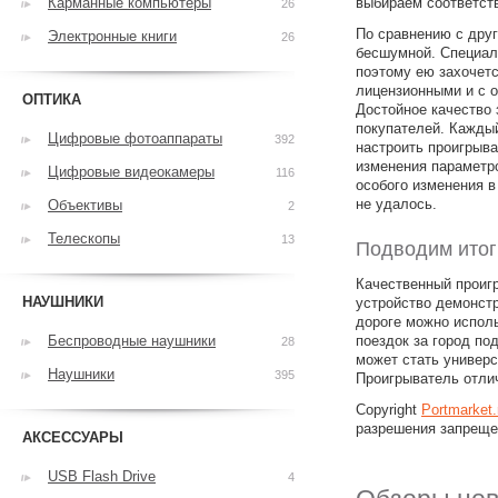
Карманные компьютеры
выбираем соответст
26
По сравнению с дру
Электронные книги
26
бесшумной. Специал
поэтому ею захочетс
лицензионными и с о
ОПТИКА
Достойное качество 
покупателей. Каждый
Цифровые фотоаппараты
392
настроить проигрыва
изменения параметро
Цифровые видеокамеры
116
особого изменения в
не удалось.
Объективы
2
Телескопы
13
Подводим итог
Качественный проиг
НАУШНИКИ
устройство демонст
дороге можно испол
Беспроводные наушники
поездок за город по
28
может стать универ
Наушники
395
Проигрыватель отли
Copyright
Portmarket
разрешения запреще
АКСЕССУАРЫ
USB Flash Drive
4