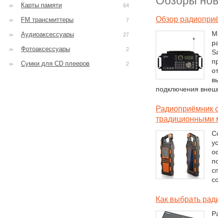
Обзоры нов
Карты памяти
64
Обзор радиоприё
FM трансмиттеры
7
М
Аудиоаксессуары
27
р
Фотоаксессуары
2
Sa
п
Сумки для CD плееров
2
о
в
подключения внешн
Радиоприёмник с
традиционными 
С
у
о
п
с
с
Как выбрать рад
Р