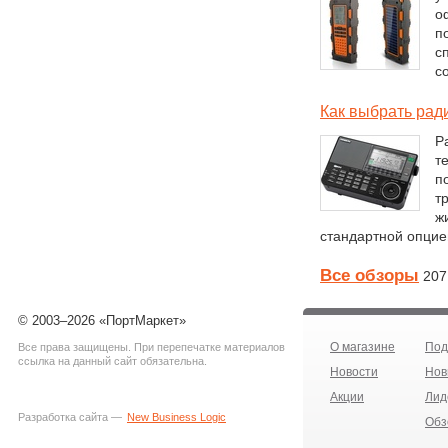
о
п
с
с
Как выбрать рад
Р
т
п
т
ж
стандартной опцие
Все обзоры
207
© 2003–2026 «ПортМаркет»
О магазине
Под
Все права защищены. При перепечатке материалов
ссылка на данный сайт обязательна.
Новости
Нов
Акции
Лид
Разработка сайта —
New Business Logic
Обз