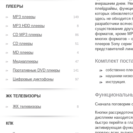
вчерашним днем. Не
ПЛЕЕРЫ
плейдрайвы, функци
которых обновляется
MP3 плееры
149
здесь не обходится 
разработчики всячес
MP3 HDD плееры
8
существование друг
форматов, кроме МР
CD MP3 плееры
86
многих форматов – 
CD плееры
плееров Sony серии 
51
представителей лин
MD плееры
4
Комплект пост
Медиаплееры
47
Портативные DVD плееры
собственно пле
141
наушники низког
Цифровые диктофоны
97
инструкция.
Функциональн
ЖК ТЕЛЕВИЗОРЫ
Сначала поговорим 
ЖК телевизоры
8
Кнопки рассредоточе
дисплеем находится
быстро перейти в гл
КПК
активирующая функц
порядку всех аудиоз