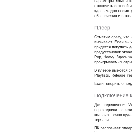
параметры: язык инт
отключить сетевой и
здесь модно посмот
обеспечения и выпол
Плеер
Отметим сразу, что 
вызывают. Если вы 
придется покупать 
предустановок эквал
Pop, Heavy. Здесь ж
проигрываемых отры
В плеере имеются сле
Playlists, Release Ye
Если говорить о по
Подключение к
Для подключения NW
переходники – сняли
колпачок вечно куда-
терялся.
ПК распознает плеер