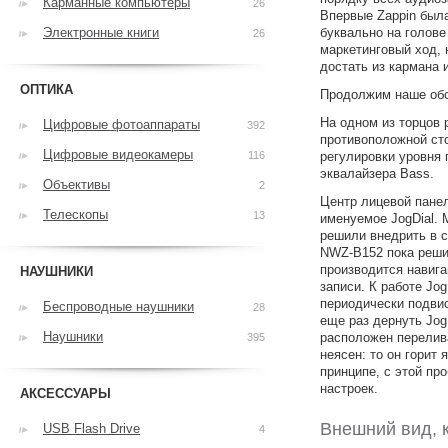
Карманные компьютеры
26
Впервые Zappin был
Электронные книги
буквально на голове
26
маркетинговый ход, 
достать из кармана 
ОПТИКА
Продолжим наше обс
На одном из торцов 
Цифровые фотоаппараты
392
противоположной ст
Цифровые видеокамеры
116
регулировки уровня 
эквалайзера Bass.
Объективы
2
Центр лицевой панел
Телескопы
13
именуемое JogDial. 
решили внедрить в с
NWZ-B152 пока реши
производится навига
НАУШНИКИ
записи. К работе Jo
периодически подвис
Беспроводные наушники
28
еще раз дернуть Jog
Наушники
расположен перелив
395
неясен: то он горит
принципе, с этой пр
настроек.
АКСЕССУАРЫ
Внешний вид, 
USB Flash Drive
4