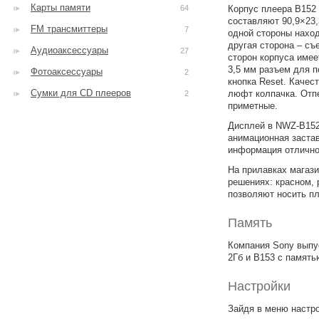
Карты памяти
64
Корпус плеера B152 
составляют 90,9×23,
FM трансмиттеры
7
одной стороны нахо
другая сторона – съ
Аудиоаксессуары
27
сторон корпуса имее
3,5 мм разъем для 
Фотоаксессуары
2
кнопка Reset. Качес
Сумки для CD плееров
люфт колпачка. Отпе
2
приметные.
Дисплей в NWZ-B152
анимационная застав
информация отлично
На прилавках магаз
решениях: красном, 
позволяют носить пл
Память
Компания Sony выпу
2Гб и B153 с память
Настройки
Зайдя в меню настр