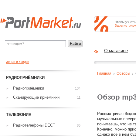
Чтобы узнать
Зарегистриру
Найти
О магазине
Акции и скидки
Главная
Обзоры
РАДИОПРИЁМНИКИ
Радиоприёмники
134
Обзор mp3
Сканирующие приёмники
11
Рассматривая бюдж
ТЕЛЕФОНИЯ
музыкальных плееро
понимаешь, что не т
Радиотелефоны DECT
85
Конечно, можно при
однако все в нем бу