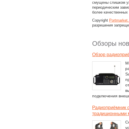
смущены слишком у
периодическим зави
более качественных
Copyright
Portmarket
разрешения запреще
Обзоры нов
Обзор радиоприё
М
р
Sa
п
о
в
подключения внешн
Радиоприёмник с
традиционными 
С
у