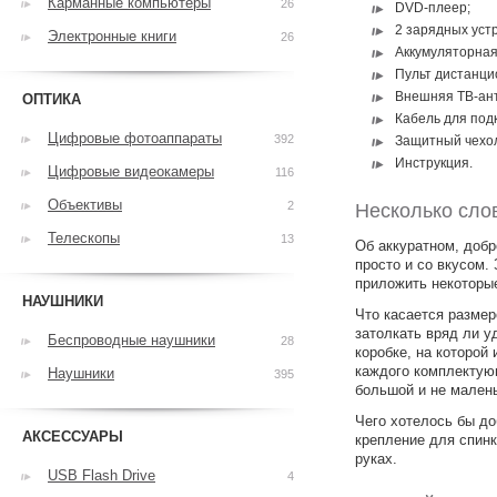
Карманные компьютеры
26
DVD-плеер;
2 зарядных устр
Электронные книги
26
Аккумуляторная
Пульт дистанци
Внешняя ТВ-ан
ОПТИКА
Кабель для под
Цифровые фотоаппараты
392
Защитный чехо
Инструкция.
Цифровые видеокамеры
116
Объективы
2
Несколько сло
Телескопы
13
Об аккуратном, добр
просто и со вкусом.
приложить некоторы
НАУШНИКИ
Что касается размеро
затолкать вряд ли у
Беспроводные наушники
28
коробке, на которой
каждого комплектующ
Наушники
395
большой и не маленьк
Чего хотелось бы до
АКСЕССУАРЫ
крепление для спинк
руках.
USB Flash Drive
4