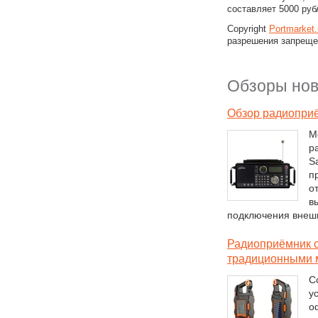
составляет 5000 руб
Copyright
Portmarket
разрешения запреще
Обзоры нов
Обзор радиоприё
М
р
Sa
п
о
в
подключения внешн
Радиоприёмник с
традиционными 
С
у
о