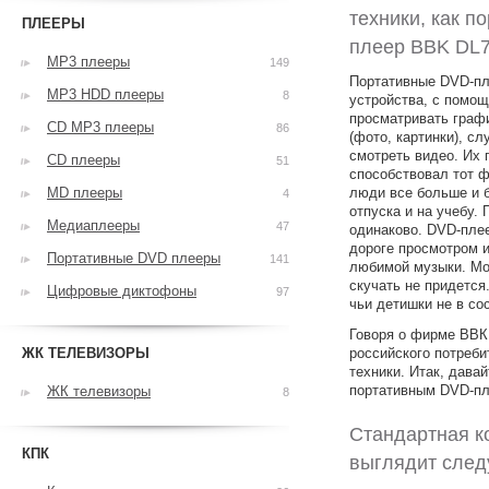
техники, как п
ПЛЕЕРЫ
плеер BBK DL7
MP3 плееры
149
Портативные DVD-пл
MP3 HDD плееры
8
устройства, с помо
просматривать граф
CD MP3 плееры
86
(фото, картинки), с
смотреть видео. Их 
CD плееры
51
способствовал тот ф
MD плееры
люди все больше и б
4
отпуска и на учебу. 
Медиаплееры
47
одинаково. DVD-пле
дороге просмотром 
Портативные DVD плееры
141
любимой музыки. Мо
скучать не придется
Цифровые диктофоны
97
чьи детишки не в со
Говоря о фирме ВВК,
ЖК ТЕЛЕВИЗОРЫ
российского потреб
техники. Итак, дава
портативным DVD-пл
ЖК телевизоры
8
Стандартная к
КПК
выглядит сле