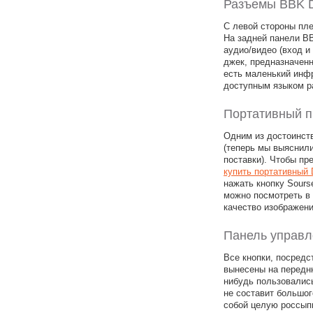
Разъемы BBK 
С левой стороны пле
На задней панели B
аудио/видео (вход и
джек, предназначенн
есть маленький инф
доступным языком р
Портативный п
Одним из достоинст
(теперь мы выяснили
поставки). Чтобы пр
купить портативный
нажать кнопку Sours
можно посмотреть в
качество изображени
Панель управл
Все кнопки, посред
вынесены на передню
нибудь пользовалис
не составит большог
собой целую россып