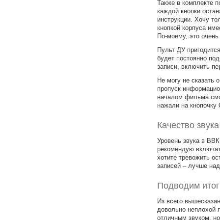
Также в комплекте п
каждой кнопки остан
инструкции. Хочу то
кнопкой корпуса име
По-моему, это очень
Пульт ДУ пригодится
будет постоянно под
записи, включить пер
Не могу не сказать 
пропуск информацион
началом фильма смо
нажали на кнопочку 
Качество звука
Уровень звука в ВВК
рекомендую включать
хотите тревожить о
записей – лучше над
Подводим итог
Из всего вышесказа
довольно неплохой 
отличным звуком, н