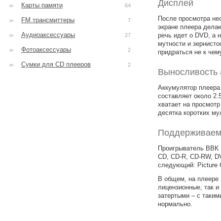
Дисплей
Карты памяти
64
После просмотра не
FM трансмиттеры
7
экране плеера дела
Аудиоаксессуары
речь идет о DVD, а 
27
мутности и зернисто
Фотоаксессуары
2
придраться не к чем
Сумки для CD плееров
2
Выносливость 
Аккумулятор плеера 
составляет около 2.5
хватает на просмотр
десятка коротких му
Поддерживаем
Проигрыватель BBK D
CD, CD-R, CD-RW, D
следующий: Pictur
В общем, на плеере 
лицензионные, так и
затертыми – с таким
нормально.