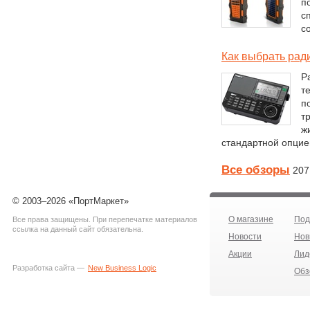
п
с
с
Как выбрать рад
Р
т
п
т
ж
стандартной опцие
Все обзоры
207
© 2003–2026 «ПортМаркет»
О магазине
Под
Все права защищены. При перепечатке материалов
ссылка на данный сайт обязательна.
Новости
Нов
Акции
Лид
Разработка сайта —
New Business Logic
Обз