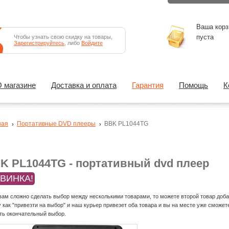
Ваша корз
пуста
Чтобы узнать свою скидку на товары,
Зарегистрируйтесь
, либо
Войдите
 магазине
Доставка и оплата
Гарантия
Помощь
К
ная
Портативные DVD плееры
BBK PL1044TG
K PL1044TG - портативный dvd плеер
ВИНКА!
вам сложно сделать выбор между несколькими товарами, то можете второй товар доба
у как "привезти на выбор" и наш курьер привезет оба товара и вы на месте уже сможет
ть окончательный выбор.