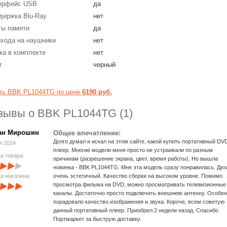
ерфейс USB
да
держка Blu-Ray
нет
ты памяти
да
ыхода на наушники
нет
ка в комплекте
нет
т
черный
ть BBK PL1044TG по цене
6190 руб.
зывы о BBK PL1044TG (1)
ан Мирошин
Общее впечатление:
Долго думал и искал на этом сайте, какой купить портативный DV
я 2014
плеер. Многие модели меня просто не устраивали по разным
а товара:
причинам (разрешение экрана, цвет, время работы). Но вышла
новинка - BBK PL1044TG. Мне эта модель сразу понравилась. Диз
а магазина:
очень эстетичный. Качество сборки на высоком уровне. Помимо
просмотра фильма на DVD, можно просматривать телевизионные
каналы. Достаточно просто подключить внешнюю антенну. Особе
порадовало качество изображения и звука. Короче, всем советую
данный портативный плеер. Приобрел 2 недели назад. Спасибо
Портмаркет за быструю доставку.