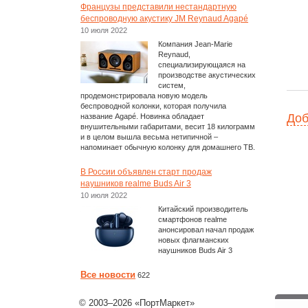
Французы представили нестандартную
беспроводную акустику JM Reynaud Agapé
10 июля 2022
Компания Jean-Marie
Reynaud,
специализирующаяся на
производстве акустических
систем,
продемонстрировала новую модель
беспроводной колонки, которая получила
Доб
название Agapé. Новинка обладает
внушительными габаритами, весит 18 килограмм
и в целом вышла весьма нетипичной –
напоминает обычную колонку для домашнего ТВ.
В России объявлен старт продаж
наушников realme Buds Air 3
10 июля 2022
Китайский производитель
смартфонов realme
анонсировал начал продаж
новых флагманских
наушников Buds Air 3
Все новости
622
© 2003–2026 «ПортМаркет»