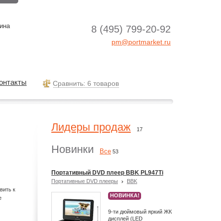
ина
8 (495) 799-20-92
pm@portmarket.ru
онтакты
Cравнить: 6 товаров
Лидеры продаж
17
Новинки
Все
53
Портативный DVD плеер BBK PL947Ti
Портативные DVD плееры
BBK
вить к
НОВИНКА!
е
9-ти дюймовый яркий ЖК
дисплей (LED