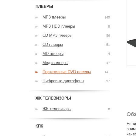
ПЛЕЕРЫ
MP3 плееры
149
MP3 HDD плееры
8
CD MP3 плееры
86
CD плееры
51
MD плееры
4
Медиаплееры
47
Портативные DVD плееры
141
Цифровые диктофоны
97
ЖК ТЕЛЕВИЗОРЫ
ЖК телевизоры
8
Обз
Если
КПК
вним
каче