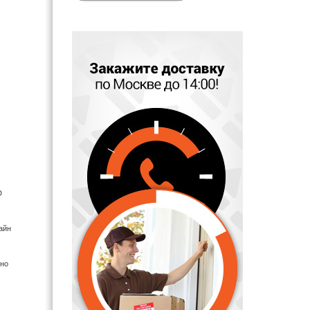
D
айн
нно