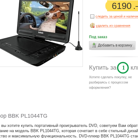
6190
следить за ценой и налич
удалить из сравнения
Под заказ
Добавить в корзину
Купить
за
1
кл
Хотите сделать покупку, не
разбираясь с процессом
оформления?
ор BBK PL1044TG
 вы хотите купить портативный проигрыватель DVD, советуем Вам обрат
ание на модель BBK PL1044TG, которая сочетает в себе стильный дизай
ство и максимальную функциональность. DVD-плеер BBK PL1044TG ста