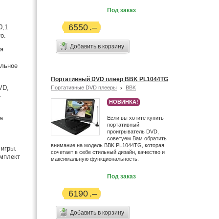
Под заказ
6550
0,1
о.
Добавить в корзину
ля
альное
Портативный DVD плеер BBK PL1044TG
VD,
Портативные DVD плееры
BBK
-
НОВИНКА!
а
Если вы хотите купить
портативный
проигрыватель DVD,
советуем Вам обратить
внимание на модель BBK PL1044TG, которая
игры.
сочетает в себе стильный дизайн, качество и
омплект
максимальную функциональность.
Под заказ
6190
Добавить в корзину