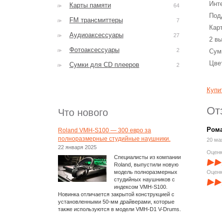
Инт
Карты памяти
64
Под
FM трансмиттеры
7
Кар
Аудиоаксессуары
27
2 в
Фотоаксессуары
2
Сум
Цве
Сумки для CD плееров
2
Купи
От
Что нового
Ром
Roland VMH-S100 — 300 евро за
полноразмерные студийные наушники.
20 ма
22 января 2025
Оценк
Специалисты из компании
Roland, выпустили новую
модель полноразмерных
Оценк
студийных наушников с
индексом VMH-S100.
Новинка отличается закрытой конструкцией с
установленными 50-мм драйверами, которые
также используются в модели VMH-D1 V-Drums.