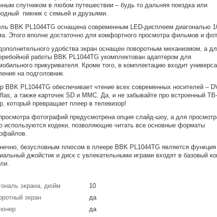
чным спутником в любом путешествии – будь то дальняя поездка или
родный пикник с семьей и друзьями.
ль BBK PL1044TG оснащена современным LED-дисплеем диагональю 1
а. Этого вполне достаточно для комфортного просмотра фильмов и фот
дополнительного удобства экран оснащен поворотным механизмом, а д
еребойной работы BBK PL1044TG укомплектован адаптером для
мобильного прикуривателя. Кроме того, в комплектацию входит универс
ление на подголовник.
р BBK PL1044TG обеспечивает чтение всех современных носителей – D
flas, а также карточек SD и MMC. Да, и не забывайте про встроенный ТВ
р, который превращает плеер в телевизор!
просмотра фотографий предусмотрена опция слайд-шоу, а для просмотр
о используются кодеки, позволяющие читать все основные форматы
офайлов.
онечно, безусловным плюсом в плеере BBK PL1044TG является функция 
иальный джойстик и диск с увлекательными играми входят в базовый к
ли.
гональ экрана, дюйм
10
оротный экран
да
тюнер
да