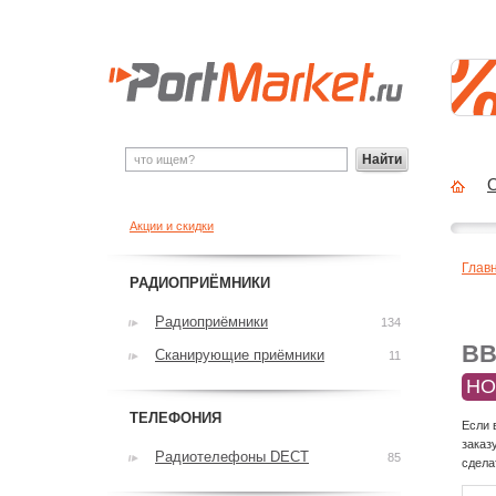
Найти
О
Акции и скидки
Глав
РАДИОПРИЁМНИКИ
Радиоприёмники
134
BB
Сканирующие приёмники
11
НО
ТЕЛЕФОНИЯ
Если 
заказ
Радиотелефоны DECT
85
сдела