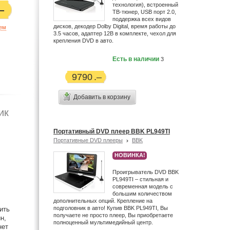
технология), встроенный
ТВ-тюнер, USB порт 2.0,
поддержка всех видов
дисков, декодер Dolby Digital, время работы до
ием
3.5 часов, адаптер 12В в комплекте, чехол для
крепления DVD в авто.
Есть в наличии
3
9790
Добавить в корзину
ик
Портативный DVD плеер BBK PL949TI
Портативные DVD плееры
BBK
НОВИНКА!
Проигрыватель DVD BBK
PL949TI – стильная и
современная модель с
большим количеством
дополнительных опций. Крепление на
подголовник в авто! Купив BBK PL949TI, Вы
ить
получаете не просто плеер, Вы приобретаете
н,
полноценный мультимедийный центр.
нет