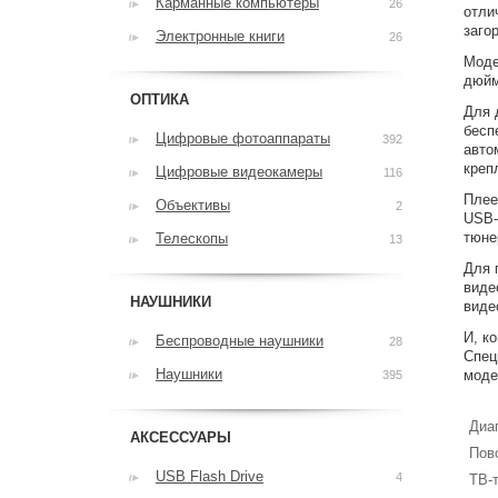
Карманные компьютеры
26
отли
заго
Электронные книги
26
Моде
дюйм
ОПТИКА
Для 
бесп
Цифровые фотоаппараты
392
авто
креп
Цифровые видеокамеры
116
Плее
Объективы
2
USB-
тюне
Телескопы
13
Для 
виде
НАУШНИКИ
виде
И, к
Беспроводные наушники
28
Спец
Наушники
моде
395
Диа
АКСЕССУАРЫ
Пов
USB Flash Drive
4
ТВ-