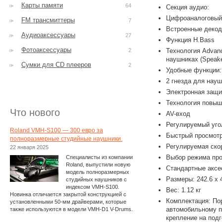
Карты памяти
64
Секция аудио:
Цифроаналоговый 
FM трансмиттеры
7
Встроенные декоде
Аудиоаксессуары
27
Функция H.Bass
Фотоаксессуары
2
Технология Advanc
наушниках (Speake
Сумки для CD плееров
2
Удобные функции:
2 гнезда для нау
Электронная защи
Технология повыше
Что нового
AV-вход
Регулируемый уго
Roland VMH-S100 — 300 евро за
Быстрый просмотр
полноразмерные студийные наушники.
Регулируемая скор
22 января 2025
Выбор режима про
Специалисты из компании
Roland, выпустили новую
Стандартные аксе
модель полноразмерных
Размеры: 242.6 x 
студийных наушников с
индексом VMH-S100.
Вес: 1.12 кг
Новинка отличается закрытой конструкцией с
Комплектация: По
установленными 50-мм драйверами, которые
автомобильному п
также используются в модели VMH-D1 V-Drums.
крепление на подг