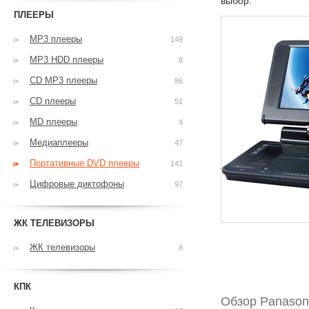
выбор.
ПЛЕЕРЫ
MP3 плееры
149
MP3 HDD плееры
8
CD MP3 плееры
86
CD плееры
51
MD плееры
4
Медиаплееры
47
Портативные DVD плееры
141
Цифровые диктофоны
97
ЖК ТЕЛЕВИЗОРЫ
ЖК телевизоры
8
КПК
Обзор Panaso