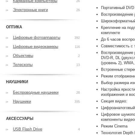
Карманные компьютеры
26
Портативный DVD
Электронные книги
26
Воспроизведение
Широкоформатный 8
ОПТИКА
Крепление на под
комплекте
Цифровые фотоаппараты
392
До 6 часов воспр
Совместимость с 
Цифровые видеокамеры
116
Воспроизведение 
Объективы
2
DVD-R, DL (двухс
(уровень 2), WMA
Телескопы
13
Встроенные стере
Режим отображени
НАУШНИКИ
Выбор размера изо
Настройка яркости
Беспроводные наушники
28
изображения и вос
Секция видео:
Наушники
395
Цифроаналоговый 
Цифровое шумопод
АКСЕССУАРЫ
компоненты видео
Режим Cinema
USB Flash Drive
4
Технология Depth 