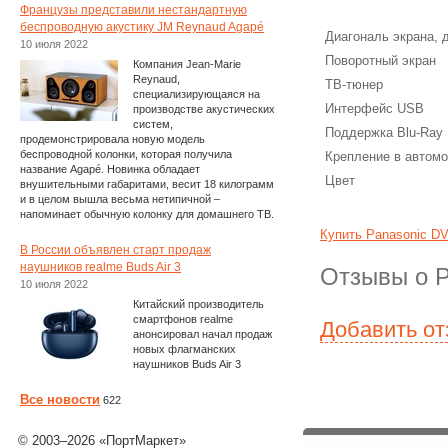
Французы представили нестандартную
беспроводную акустику JM Reynaud Agapé
Диагональ экрана,
10 июля 2022
Поворотный экран
Компания Jean-Marie
Reynaud,
ТВ-тюнер
специализирующаяся на
Интерфейс USB
производстве акустических
систем,
Поддержка Blu-Ray
продемонстрировала новую модель
беспроводной колонки, которая получила
Крепление в автом
название Agapé. Новинка обладает
Цвет
внушительными габаритами, весит 18 килограмм
и в целом вышла весьма нетипичной –
напоминает обычную колонку для домашнего ТВ.
Купить Panasonic D
В России объявлен старт продаж
наушников realme Buds Air 3
Отзывы о 
10 июля 2022
Китайский производитель
смартфонов realme
Добавить о
анонсировал начал продаж
новых флагманских
наушников Buds Air 3
Все новости
622
© 2003–2026 «ПортМаркет»