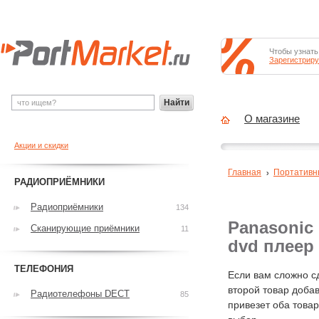
Чтобы узнать
Зарегистриру
Найти
О магазине
Акции и скидки
Главная
Портативн
РАДИОПРИЁМНИКИ
Радиоприёмники
134
Panasonic
Сканирующие приёмники
11
dvd плеер
ТЕЛЕФОНИЯ
Если вам сложно с
второй товар добав
Радиотелефоны DECT
85
привезет оба това