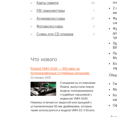
пл
Карты памяти
64
2 
FM трансмиттеры
7
ме
Аудиоаксессуары
Фу
27
си
Фотоаксессуары
2
Фу
до
Сумки для CD плееров
2
тр
Уд
BR
По
Ma
Что нового
Бо
за
Roland VMH-S100 — 300 евро за
полноразмерные студийные наушники.
Общи
22 января 2025
Специалисты из компании
Га
Roland, выпустили новую
Ма
модель полноразмерных
студийных наушников с
Ко
индексом VMH-S100.
ка
Новинка отличается закрытой конструкцией с
Оф
установленными 50-мм драйверами, которые
также используются в модели VMH-D1 V-Drums.