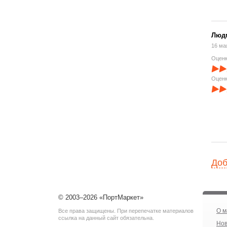
Люд
16 ма
Оценк
Оценк
Доб
© 2003–2026 «ПортМаркет»
О м
Все права защищены. При перепечатке материалов
ссылка на данный сайт обязательна.
Нов