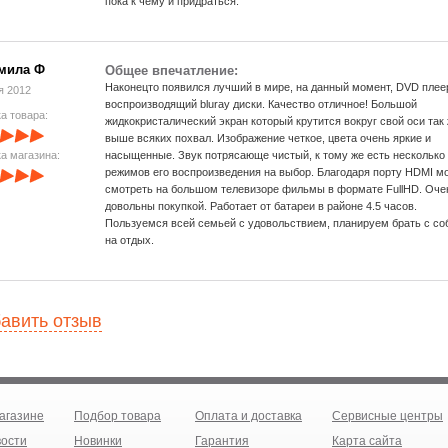
пока к чему и придраться.
мила Ф
Общее впечатление:
Наконецто появился лучший в мире, на данный момент, DVD плее
я 2012
воспроизводящий bluray диски. Качество отличное! Большой
а товара:
жидкокристалический экран который крутится вокруг свой оси так
выше всяких похвал. Изображение четкое, цвета очень яркие и
а магазина:
насыщенные. Звук потрясающе чистый, к тому же есть несколько
режимов его воспроизведения на выбор. Благодаря порту HDMI м
смотреть на большом телевизоре фильмы в формате FullHD. Оче
довольны покупкой. Работает от батареи в районе 4.5 часов.
Пользуемся всей семьей с удовольствием, планируем брать с со
на отдых.
авить отзыв
агазине
Подбор товара
Оплата и доставка
Сервисные центры
ости
Новинки
Гарантия
Карта сайта