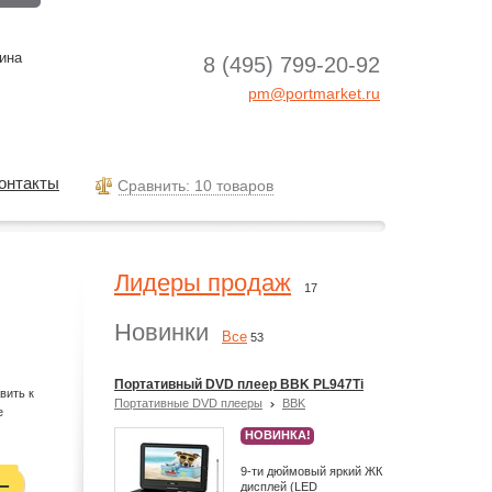
ина
8 (495) 799-20-92
pm@portmarket.ru
онтакты
Cравнить: 10 товаров
Лидеры продаж
17
Новинки
Все
53
Портативный DVD плеер BBK PL947Ti
вить к
Портативные DVD плееры
BBK
е
НОВИНКА!
9-ти дюймовый яркий ЖК
дисплей (LED