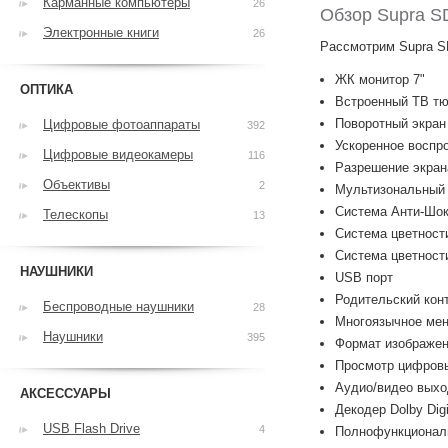
Карманные компьютеры
26
Обзор Supra 
Электронные книги
26
Рассмотрим Supra S
ЖК монитор 7"
ОПТИКА
Встроенный ТВ т
Поворотный экран
Цифровые фотоаппараты
392
Ускоренное воспр
Цифровые видеокамеры
116
Разрешение экран
Объективы
2
Мультизональный
Система Анти-Шо
Телескопы
13
Система цветност
Система цветнос
НАУШНИКИ
USB порт
Родительский кон
Беспроводные наушники
28
Многоязычное ме
Наушники
395
Формат изображени
Просмотр цифров
Аудио/видео выхо
АКСЕССУАРЫ
Декодер Dolby Digi
USB Flash Drive
4
Полнофункционал