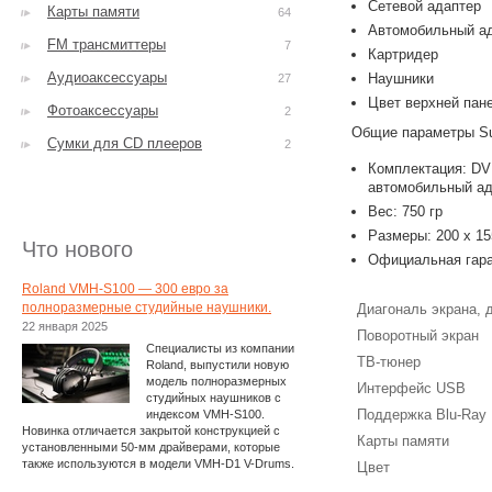
Сетевой адаптер
Карты памяти
64
Автомобильный а
FM трансмиттеры
7
Картридер
Аудиоаксессуары
Наушники
27
Цвет верхней пан
Фотоаксессуары
2
Общие параметры S
Сумки для CD плееров
2
Комплектация: DVD
автомобильный ад
Вес: 750 гр
Размеры: 200 x 15
Что нового
Официальная гара
Roland VMH-S100 — 300 евро за
полноразмерные студийные наушники.
Диагональ экрана,
22 января 2025
Поворотный экран
Специалисты из компании
ТВ-тюнер
Roland, выпустили новую
модель полноразмерных
Интерфейс USB
студийных наушников с
Поддержка Blu-Ray
индексом VMH-S100.
Новинка отличается закрытой конструкцией с
Карты памяти
установленными 50-мм драйверами, которые
также используются в модели VMH-D1 V-Drums.
Цвет