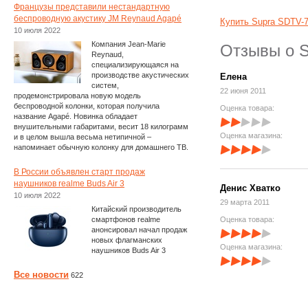
Французы представили нестандартную
беспроводную акустику JM Reynaud Agapé
Купить Supra SDTV-
10 июля 2022
Компания Jean-Marie
Отзывы о S
Reynaud,
специализирующаяся на
производстве акустических
Елена
систем,
22 июня 2011
продемонстрировала новую модель
беспроводной колонки, которая получила
Оценка товара:
название Agapé. Новинка обладает
внушительными габаритами, весит 18 килограмм
Оценка магазина:
и в целом вышла весьма нетипичной –
напоминает обычную колонку для домашнего ТВ.
В России объявлен старт продаж
наушников realme Buds Air 3
Денис Хватко
10 июля 2022
29 марта 2011
Китайский производитель
смартфонов realme
Оценка товара:
анонсировал начал продаж
новых флагманских
Оценка магазина:
наушников Buds Air 3
Все новости
622