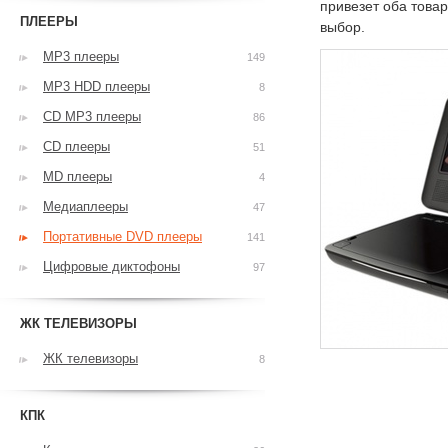
привезет оба това
ПЛЕЕРЫ
выбор.
MP3 плееры
149
MP3 HDD плееры
8
CD MP3 плееры
86
CD плееры
51
MD плееры
4
Медиаплееры
47
Портативные DVD плееры
141
Цифровые диктофоны
97
ЖК ТЕЛЕВИЗОРЫ
ЖК телевизоры
8
КПК