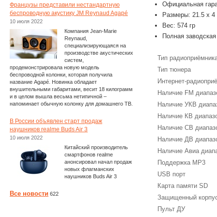
Официальная гара
Французы представили нестандартную
беспроводную акустику JM Reynaud Agapé
Размеры: 21.5 x 4 
10 июля 2022
Вес: 574 гр
Компания Jean-Marie
Полная заводская
Reynaud,
специализирующаяся на
производстве акустических
Тип радиоприёмник
систем,
продемонстрировала новую модель
Тип тюнера
беспроводной колонки, которая получила
Интернет-радиопри
название Agapé. Новинка обладает
внушительными габаритами, весит 18 килограмм
Наличие FM диапаз
и в целом вышла весьма нетипичной –
напоминает обычную колонку для домашнего ТВ.
Наличие УКВ диапа
Наличие КВ диапаз
В России объявлен старт продаж
Наличие СВ диапаз
наушников realme Buds Air 3
10 июля 2022
Наличие ДВ диапаз
Китайский производитель
Наличие Авиа диап
смартфонов realme
анонсировал начал продаж
Поддержка MP3
новых флагманских
USB порт
наушников Buds Air 3
Карта памяти SD
Все новости
622
Защищенный корпу
Пульт ДУ