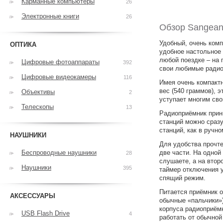
Карманные компьютеры
26
Электронные книги
26
Обзор Sangean
Удобный, очень ком
ОПТИКА
удобное настольное 
любой поездке – на 
Цифровые фотоаппараты
392
свои любимые радио
Цифровые видеокамеры
116
Имея очень компактн
вес (540 граммов), 
Объективы
2
уступает многим св
Телескопы
13
Радиоприёмник прини
станций можно сразу
станций, как в ручн
НАУШНИКИ
Для удобства прочт
Беспроводные наушники
две части. На одно
28
слушаете, а на втор
Наушники
395
таймер отключения 
спящий режим.
Питается приёмник о
АКСЕССУАРЫ
обычные «пальчики»
корпуса радиоприём
USB Flash Drive
4
работать от обычной