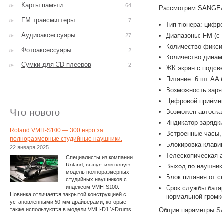
Карты памяти
64
Рассмотрим SANGEA
FM трансмиттеры
7
Тип тюнера: цифр
Аудиоаксессуары
Диапазоны: FM (c 
27
Количество фикси
Фотоаксессуары
2
Количество динам
Сумки для CD плееров
2
ЖК экран с подсв
Питание: 6 шт AA 
Возможность заря
Цифровой приёмни
Что нового
Возможен автоска
Индикатор зарядк
Roland VMH-S100 — 300 евро за
Встроенные часы,
полноразмерные студийные наушники.
Блокировка клави
22 января 2025
Телескопическая 
Специалисты из компании
Roland, выпустили новую
Выход по наушник
модель полноразмерных
Блок питания от с
студийных наушников с
индексом VMH-S100.
Срок службы батар
Новинка отличается закрытой конструкцией с
нормальной громк
установленными 50-мм драйверами, которые
также используются в модели VMH-D1 V-Drums.
Общие параметры S