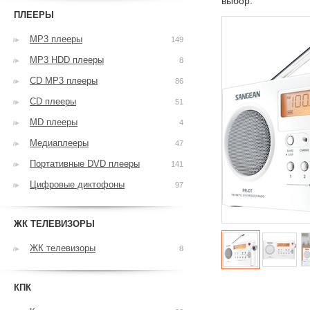
выбор.
ПЛЕЕРЫ
MP3 плееры
149
MP3 HDD плееры
8
CD MP3 плееры
86
CD плееры
51
MD плееры
4
Медиаплееры
47
Портативные DVD плееры
141
Цифровые диктофоны
97
ЖК ТЕЛЕВИЗОРЫ
ЖК телевизоры
8
КПК